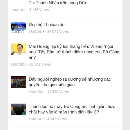
Thị Thanh Nhàn trốn sang Đức!
06/08/2023
- 5.165 Views
Ủng hộ Thoibao.de
15/02/2018
- 24.071 Views
Mai Hoàng lập kỷ lục thăng tiến: Vì sao “ngôi
sao” Tây Bắc trở thành điểm nóng của Bộ Công
an?
11/05/2026
- 18.509 Views
Đẩy người nghèo ra đường để nhường đặc
quyền cho giới siêu giàu
17/06/2026
- 14.529 Views
Thanh lọc bộ máy Bộ Công an: Tinh giản thực
chất hay vẫn là màn trình diễn lấy lệ?
16/06/2026
- 4.942 Views