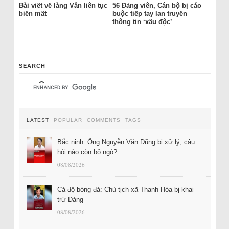
Bài viết về làng Vân liên tục
56 Đảng viên, Cán bộ bị cáo
biến mất
buộc tiếp tay lan truyền
thông tin ‘xấu độc’
SEARCH
LATEST
POPULAR
COMMENTS
TAGS
Bắc ninh: Ông Nguyễn Văn Dũng bị xử lý, câu
hỏi nào còn bỏ ngỏ?
08/08/2026
Cá độ bóng đá: Chủ tịch xã Thanh Hóa bị khai
trừ Đảng
08/08/2026