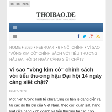
08
08
2026
HOME
2026
FEBRUAR
6
NỘI CHÍNH
VÌ SAO
“VÒNG KIM CÔ” CHÍNH SÁCH VỚI TIỂU THƯƠNG
HẬU ĐẠI HỘI 14 NGÀY CÀNG SIẾT CHẶT?
Vì sao “vòng kim cô” chính sách
với tiểu thương hậu Đại hội 14 ngày
càng siết chặt?
06/02/2026
|
Một hiện tượng kinh tế chưa từng có tiền lệ đang diễn ra
tại các đô thị lớn của Việt Nam, theo giới quan sát, hàng
loạt cửa hàng kinh doanh và tiểu thương tại các chợ