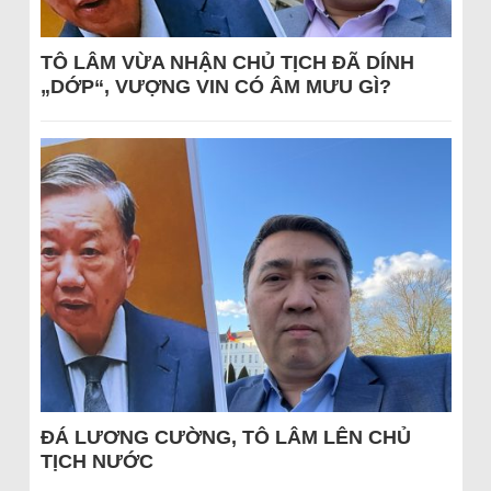
TÔ LÂM VỪA NHẬN CHỦ TỊCH ĐÃ DÍNH
„DỚP“, VƯỢNG VIN CÓ ÂM MƯU GÌ?
ĐÁ LƯƠNG CƯỜNG, TÔ LÂM LÊN CHỦ
TỊCH NƯỚC