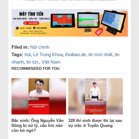
Filed in:
Nội chính
Tags:
hot
,
Lê Trung Khoa
,
thoibao.de
,
tin mới nhất
,
tin
nhanh
,
tin tức
,
Việt Nam
RECOMMENDED FOR YOU
Bắc ninh: Ông Nguyễn Văn
328 thí sinh được thi lại sau
Dũng bị xử lý, câu hỏi nào
vụ việc ở Tuyên Quang
còn bỏ ngỏ?