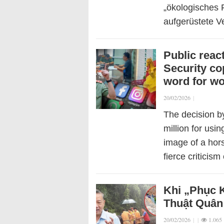
„ökologisches 
aufgerüstete V
Public react
Security co
word for w
20/02/2026
|
The decision by
million for usin
image of a hor
fierce criticis
Khi „Phục 
Thuật Quân
20/02/2026
|
|
1.065