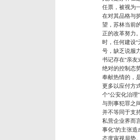
任票，被视为
在对其品格与执
望，苏林当前
正的改革努力
时，任何建设“
号，缺乏说服
书记存在“亲友
绝对的控制态
奉献热情的，
更多以应付方
个“公安化治理
与刑事犯罪之
并不等同于支
私营企业界而
事化”的主张
态度审视局势