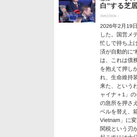
白”する芝
20/02/2026
|
2026年2月
した。国営メ
忙しで持ち上
済が自動的に“
は、これは債
を抱えて押し
れ、生命維持
来た、という
ャイナ＋1」
の急所を押さ
ベルを替え、箱
Vietnam
関税という刃