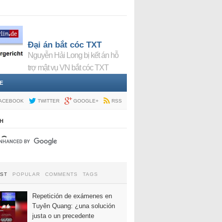
Đại án bắt cóc TXT
Nguyễn Hải Long bị kết án hỗ
trợ mật vụ VN bắt cóc TXT
E
ACEBOOK
TWITTER
GOOGLE+
RSS
H
EST
POPULAR
COMMENTS
TAGS
Repetición de exámenes en
Tuyên Quang: ¿una solución
justa o un precedente