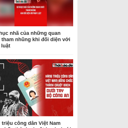
hục nhã của những quan
 tham nhũng khi đối diện với
 luật
 triệu công dân Việt Nam