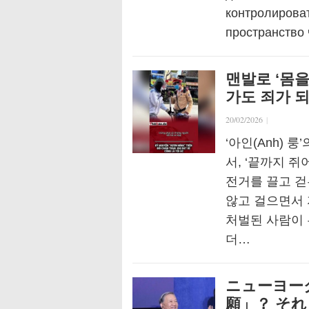
контролироват
пространство 
맨발로 ‘몸을
가도 죄가 
20/02/2026
|
‘아인(Anh) 
서, ‘끝까지 
전거를 끌고 걷
않고 걸으면서
처벌된 사람이 
더…
ニューヨー
願」？ そ