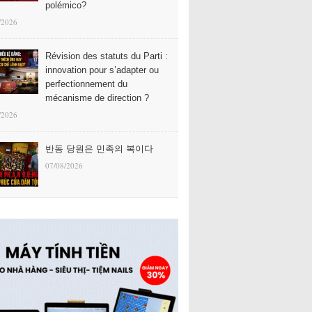
polémico?
/2026
Révision des statuts du Parti :
innovation pour s’adapter ou
perfectionnement du
mécanisme de direction ?
/2026
반동 당원은 민족의 복이다
07/08/2026