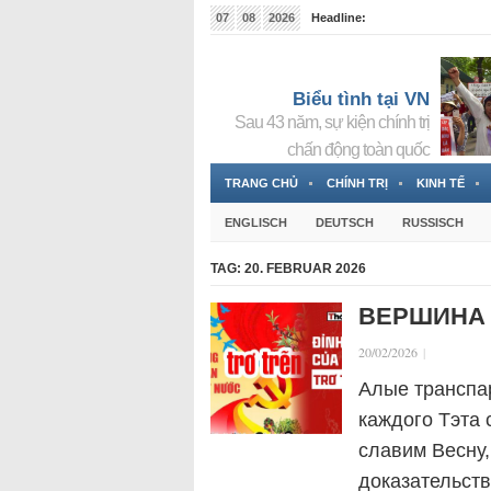
07
08
2026
Headline:
Tin bà Nguyễn Thị Thanh Nhàn đang ẩn náu tại Đức
Biểu tình tại VN
Sau 43 năm, sự kiện chính trị
chấn động toàn quốc
TRANG CHỦ
CHÍNH TRỊ
KINH TẾ
ENGLISCH
DEUTSCH
RUSSISCH
TAG:
20. FEBRUAR 2026
ВЕРШИНА 
20/02/2026
|
Алые транспа
каждого Тэта
славим Весну,
доказательств