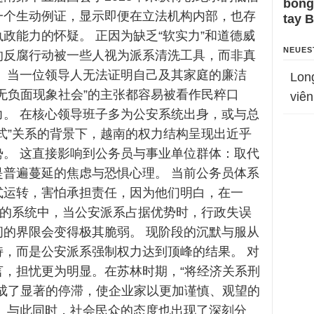
bỗng
一个生动例证，显示即便在立法机构内部，也存
tay 
政能力的怀疑。 正因为缺乏“软实力”和道德威
NEUES
的反腐行动被一些人视为派系清洗工具，而非真
。 当一位领导人无法证明自己及其家庭的廉洁
Lon
无负面现象社会”的主张都容易被看作民粹口
viên
力。 在核心领导班子多为公安系统出身，或与总
式”关系的背景下，越南的权力结构呈现出近乎
势。 这直接影响到公务员与事业单位群体：取代
是普遍蔓延的焦虑与恐惧心理。 当前公务员体系
式运转，害怕承担责任，因为他们明白，在一
”的系统中，当公安派系占据优势时，行政失误
间的界限会变得极其脆弱。 现阶段的沉默与服从
持，而是公安派系强制权力达到顶峰的结果。 对
言，担忧更为明显。在苏林时期，“将经济关系刑
造成了显著的停滞，使企业家以更加谨慎、观望的
。 与此同时，社会民众的态度也出现了深刻分