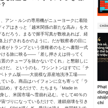
居？
19日、アン・ルンの専用機がニューヨークに着陸
CHÂM
ディアはきっと「越米関係の新たな高み」を大
げるだろう。まるで握手写真が数枚あれば、経
格上げ”されるかのように。だが観察者の目に
務者がトランプという債権者のもとへ書類一式
かける旅に映る——「差し押さえは待ってく
装置のチューブを抜かないでくれ」と懇願しに
わけだ。 というのも、ワシントンはすでに「チ
のベトナム版——大規模な原産地洗浄工場——
えている。商品はハイフォンに立ち寄って「ラ
Phạt
詰め」するだけで、たちまち「Made in
dùng
」に変身し、米国市場へ雪崩れ込む。そして40％の
nhiệ
が宙づりになっているだけで、連鎖崩壊を引き
chí