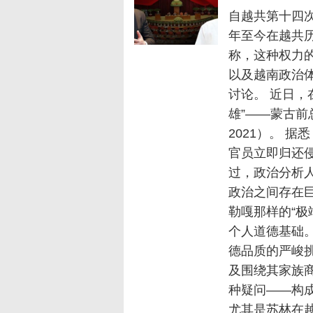
自越共第十四次
年至今在越共
称，这种权力
以及越南政治体
讨论。 近日，
雄”——蒙古前
2021）。 
官员立即归还
过，政治分析
政治之间存在
勒嘎那样的“极
个人道德基础
德品质的严峻挑
及围绕其家族商业
种疑问——构
尤其是苏林在越