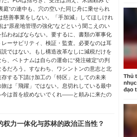
だ。FDIは揺らぎ、受注は消え、米国頼みで
裏庭”の連中も、穴の空いた同じ舟に乗せられ
プは慈善事業をしない。「手加減」してほしけれ
は“原産地管理の強化”などという聞こえのい
を払わねばならない。要するに、書類の軍事化
トレーサビリティ、検証・監査。必要なのは耳
演説ではない。もし構造改革なしに減税だけを
ら、ベトナムは自らの運命に“発注確定”の判
なるだろう。すなわち、ワシントンの意志と北
Thủ 
依存する下請け加工の「特区」としての未来
nhục 
の旅は「飛躍」ではない。息切れしている最中
đạo 
—今は首を絞めないでくれ——と頼みに来たの
中的权力一体化与苏林的政治正当性？