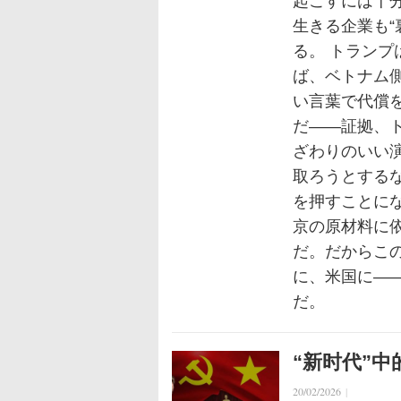
起こすには十分
生きる企業も“
る。 トラン
ば、ベトナム側
い言葉で代償
だ——証拠、
ざわりのいい
取ろうとするな
を押すことに
京の原材料に
だ。だからこ
に、米国に—
だ。
“新时代”
20/02/2026
|