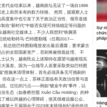
党代会结束以来，越南政坛见证了一场自1986
历史上前所未有的权力转移。 然而，据观察人士
的高度集中也引发了关于政治正当性、领导道德
制在“新时代”中能否实现可持续稳定等问题的
Sự n
在越南社交媒体上，不少人联想到“铁腕英
chức
pháp
总统哈勒特马·巴特图勒嘎（任期2017—
据悉，前总统巴特图勒嘎曾发出最后通牒，要求蒙古
侵占的全部国家资产，否则将被彻底处理。 不
人士认为，越南民众上述期待在愿望与越南现实
巨大落差。因为一位领导人若要采取类似巴特图
端”措施来清理体制，首先必须具备无可挑剔的
。 但在这一点上，苏林正面临有关政治信誉与道
战。过往的污点——例如“镀金牛肉”事件，以
生态（如春桥控股 Xuân Cầu Holding）的种
成了难以跨越的心理障碍，使其很难说服公众。
Hàng
南第十五届国会于2023年末获得创纪录的低信