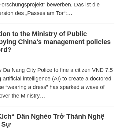
Forschungsprojekt“ bewerben. Das ist die
ersion des „Passes am Tor“:…
ion to the Ministry of Public
pying China’s management policies
ord?
 Da Nang City Police to fine a citizen VND 7.5
g artificial intelligence (AI) to create a doctored
se “wearing a dress” has sparked a wave of
m over the Ministry…
Kích“ Dân Nghèo Trở Thành Nghệ
 Sự