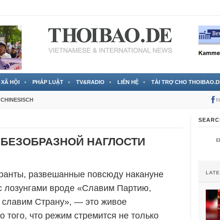
 đã được chính thức xác nhận
3 Jahren ago
XÃ HỘI
PHÁP LUẬT
TV&RADIO
LIÊN HỆ
TÀI TRỢ CHO THOIBAO.D
CHINESISCH
F
SEARC
БЕЗОБРАЗНОЙ НАГЛОСТИ
ранты, развешанные повсюду накануне
LAT
 с лозунгами вроде «Славим Партию,
 славим Страну», — это живое
о того, что режим стремится не только