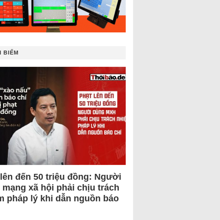
 BIẾM
 lên đến 50 triệu đồng: Người
 mạng xã hội phải chịu trách
m pháp lý khi dẫn nguồn báo