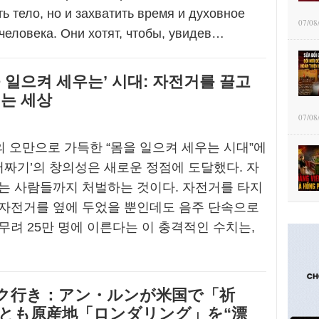
ь тело, но и захватить время и духовное
07/08
человека. Они хотят, чтобы, увидев…
 일으켜 세우는’ 시대: 자전거를 끌고
되는 세상
07/08
룽’의 오만으로 가득한 “몸을 일으켜 세우는 시대”에
쥐어짜기’의 창의성은 새로운 정점에 도달했다. 자
는 사람들까지 처벌하는 것이다. 자전거를 타지
 자전거를 옆에 두었을 뿐인데도 음주 단속으로
무려 25만 명에 이른다는 이 충격적인 수치는,
ク行き：アン・ルンが米国で「祈
れとも原産地「ロンダリング」を“漂