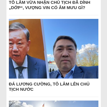
TÔ LÂM VỪA NHẬN CHỦ TỊCH ĐÃ DÍNH
„DỚP“, VƯỢNG VIN CÓ ÂM MƯU GÌ?
ĐÁ LƯƠNG CƯỜNG, TÔ LÂM LÊN CHỦ
TỊCH NƯỚC