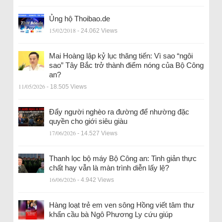
Ủng hộ Thoibao.de
15/02/2018
- 24.062 Views
Mai Hoàng lập kỷ lục thăng tiến: Vì sao “ngôi
sao” Tây Bắc trở thành điểm nóng của Bộ Công
an?
11/05/2026
- 18.505 Views
Đẩy người nghèo ra đường để nhường đặc
quyền cho giới siêu giàu
17/06/2026
- 14.527 Views
Thanh lọc bộ máy Bộ Công an: Tinh giản thực
chất hay vẫn là màn trình diễn lấy lệ?
16/06/2026
- 4.942 Views
Hàng loạt trẻ em ven sông Hồng viết tâm thư
khẩn cầu bà Ngô Phương Ly cứu giúp