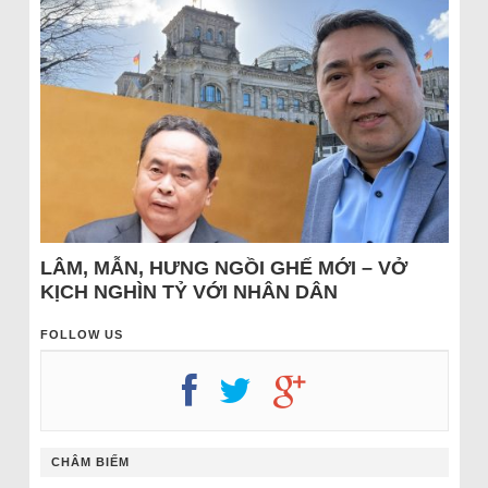
LÂM, MẪN, HƯNG NGỒI GHẾ MỚI – VỞ
KỊCH NGHÌN TỶ VỚI NHÂN DÂN
FOLLOW US
CHÂM BIẾM