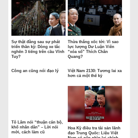
Sự thật đằng sau sự phát
Thừa thắng xốc tới: Vì sao
triển thần kỳ: Dòng xe tắc
lực lượng Dư Luận Viên
nghẽn 3 tiếng trên cầu Vĩnh
“xóa sổ” Thích Chân
Tuy?
Quang?
Công an cũng nói đạo lý
Việt Nam 2130: Tương lai xa
hơn cả một thế kỷ
Tô Lâm nói “thuận cán bộ,
khổ nhân dân” – Lời nói
Hoa Kỳ điều tra tài sản lãnh
mới, cách làm cũ
đạo Trung Quốc: Liệu Việt
Nam có nên nhìn lại chính