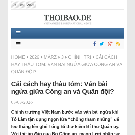
07
08
2026
HOME
2026
MÄRZ
3
CHÍNH TRỊ
CẢI CÁCH
HAY THÂU TÓM: VÁN BÀI NGỬA GIỮA CÔNG AN VÀ
QUÂN ĐỘI?
Cải cách hay thâu tóm: Ván bài
ngửa giữa Công an và Quân đội?
03/03/2026
|
Chính trường Việt Nam bước vào ván bài ngửa khi
Tô Lâm tận dụng ngọn lửa “chống tham nhũng” để
leo thẳng lên ghế Tổng Bí thư kiêm Bí thư Quân ủy.
Với thế áp đảo của Bộ Công an, mạng lưới nhân sự