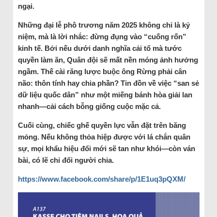
ngại.
Những đại lễ phô trương năm 2025 không chỉ là kỷ
niệm, mà là lời nhắc: đừng đụng vào “cuống rốn”
kinh tế. Bởi nếu dưới danh nghĩa cải tổ mà tước
quyền làm ăn, Quân đội sẽ mất nền móng ảnh hưởng
ngầm. Thế cài răng lược buộc ông Rừng phải cân
não: thôn tính hay chia phần? Tin đồn về việc “san sẻ
dữ liệu quốc dân” như một miếng bánh hòa giải lan
nhanh—cải cách bỗng giống cuộc mặc cả.
Cuối cùng, chiếc ghế quyền lực vẫn đặt trên băng
mỏng. Nếu không thỏa hiệp được với lá chắn quân
sự, mọi khẩu hiệu đổi mới sẽ tan như khói—còn ván
bài, có lẽ chỉ đổi người chia.
https://www.facebook.com/share/p/1E1uq3pQXM/