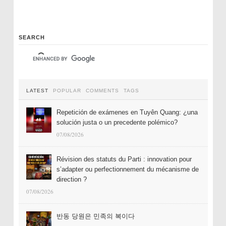
SEARCH
LATEST
POPULAR
COMMENTS
TAGS
Repetición de exámenes en Tuyên Quang: ¿una
solución justa o un precedente polémico?
07/08/2026
Révision des statuts du Parti : innovation pour
s’adapter ou perfectionnement du mécanisme de
direction ?
07/08/2026
반동 당원은 민족의 복이다