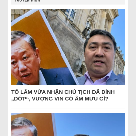
TRUYỀN HÌNH
TÔ LÂM VỪA NHẬN CHỦ TỊCH ĐÃ DÍNH
„DỚP“, VƯỢNG VIN CÓ ÂM MƯU GÌ?