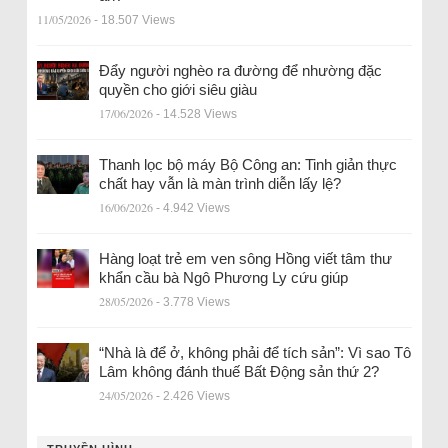
11/05/2026
- 18.507 Views
Đẩy người nghèo ra đường để nhường đặc
quyền cho giới siêu giàu
17/06/2026
- 14.528 Views
Thanh lọc bộ máy Bộ Công an: Tinh giản thực
chất hay vẫn là màn trình diễn lấy lệ?
16/06/2026
- 4.942 Views
Hàng loạt trẻ em ven sông Hồng viết tâm thư
khẩn cầu bà Ngô Phương Ly cứu giúp
28/05/2026
- 3.778 Views
“Nhà là để ở, không phải để tích sản”: Vì sao Tô
Lâm không đánh thuế Bất Động sản thứ 2?
24/05/2026
- 2.426 Views