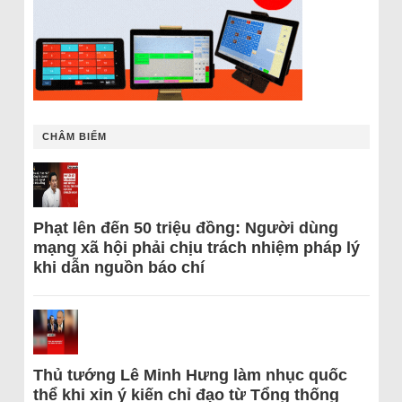
CHÂM BIẾM
Phạt lên đến 50 triệu đồng: Người dùng
mạng xã hội phải chịu trách nhiệm pháp lý
khi dẫn nguồn báo chí
Thủ tướng Lê Minh Hưng làm nhục quốc
thể khi xin ý kiến chỉ đạo từ Tổng thống