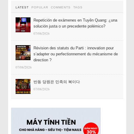
LATEST
POPULAR
COMMENTS
TAGS
Repetición de exámenes en Tuyên Quang: ¿una
solución justa o un precedente polémico?
07/08/2026
Révision des statuts du Parti : innovation pour
s’adapter ou perfectionnement du mécanisme de
direction ?
07/08/2026
반동 당원은 민족의 복이다
07/08/2026