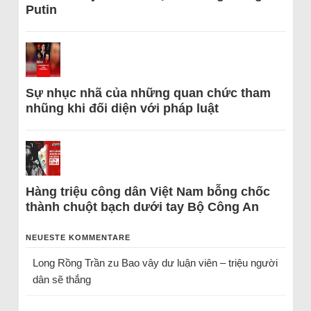
Putin
Sự nhục nhã của những quan chức tham
nhũng khi đối diện với pháp luật
Hàng triệu công dân Việt Nam bỗng chốc
thành chuột bạch dưới tay Bộ Công An
NEUESTE KOMMENTARE
Long Rồng Trần
zu
Bao vây dư luận viên – triệu người
dân sẽ thắng