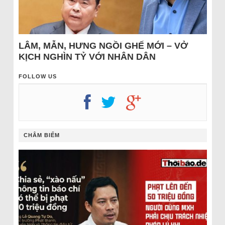
LÂM, MẪN, HƯNG NGỒI GHẾ MỚI – VỞ
KỊCH NGHÌN TỶ VỚI NHÂN DÂN
FOLLOW US
CHÂM BIẾM