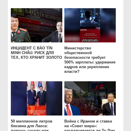
ИНЦИДЕНТ С BẢO TÍN
Министерство
MINH CHÂU: РИСК ДЛЯ
общественной
ТЕХ, КТО ХРАНИТ ЗОЛОТО
безопасности требует
500% зарплаты: удержание
кадров или укрепление
власти?
50 миллионов литров
Война с Ираном и ставка
бензина для Лаоса:
на «Совет мира»:
помощь соседу или
расплачивается ли То Лам