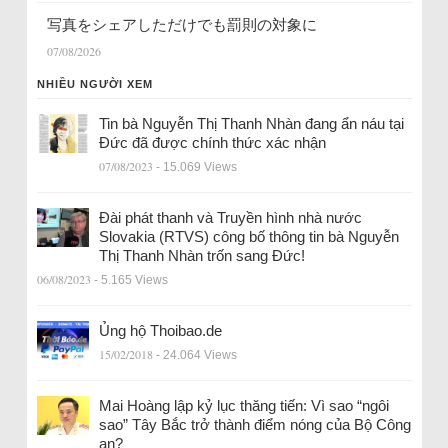
写真をシェアしただけでも罰則の対象に
07/08/2026
NHIỀU NGƯỜI XEM
Tin bà Nguyễn Thị Thanh Nhàn đang ẩn náu tại
Đức đã được chính thức xác nhận
07/08/2023
- 15.069 Views
Đài phát thanh và Truyền hình nhà nước
Slovakia (RTVS) công bố thông tin bà Nguyễn
Thị Thanh Nhàn trốn sang Đức!
06/08/2023
- 5.165 Views
Ủng hộ Thoibao.de
15/02/2018
- 24.064 Views
Mai Hoàng lập kỷ lục thăng tiến: Vì sao “ngôi
sao” Tây Bắc trở thành điểm nóng của Bộ Công
an?