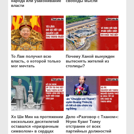
народа или узаконивание
свободы мысли
власти
То Лам получил всю
Почему Ханой вынужден
власть, о которой только
вытеснять жителей из
мог мечтать
столицы?
Хо Ши Мин на протяжении
Дело «Разговор с Тханом»:
нескольких десятилетий
Нгуен Куанг Тхиеу
оставался «призрачным
отстранен от всех
символом» в сердцах
партийных должностей