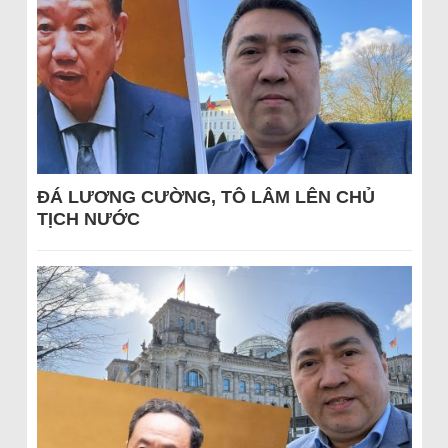
ĐÁ LƯƠNG CƯỜNG, TÔ LÂM LÊN CHỦ
TỊCH NƯỚC