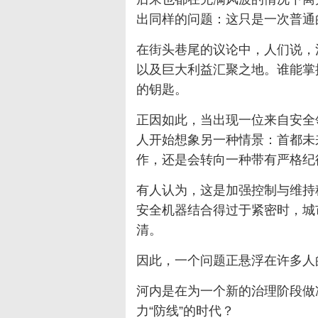
出同样的问题：这只是一次普通
在街头巷尾的议论中，人们说，
以及巨大利益汇聚之地。谁能掌
的钥匙。
正因如此，当出现一位来自安全
人开始想象另一种情景：首都未
作，还是会转向一种带有严格纪
有人认为，这是加强控制与维持
安全机器结合得过于紧密时，城
清。
因此，一个问题正悬浮在许多人
河内是在为一个新的治理阶段做
力“防线”的时代？