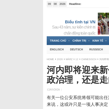
09
08
2026
Headline:
Tin bà Nguyễn Thị Thanh Nhàn đang ẩn náu tại Đức
Biểu tình tại VN
Sau 43 năm, sự kiện chính trị
chấn động toàn quốc
TRANG CHỦ
CHÍNH TRỊ
KINH TẾ
ENGLISCH
DEUTSCH
RUSSISCH
HOME
2026
MÄRZ
12
CHINESISCH
河内即将
河内即将迎来新
政治理，还是走
12/03/2026
|
有关一位公安系统将领可能出任
来说，这或许只是一项人事决定