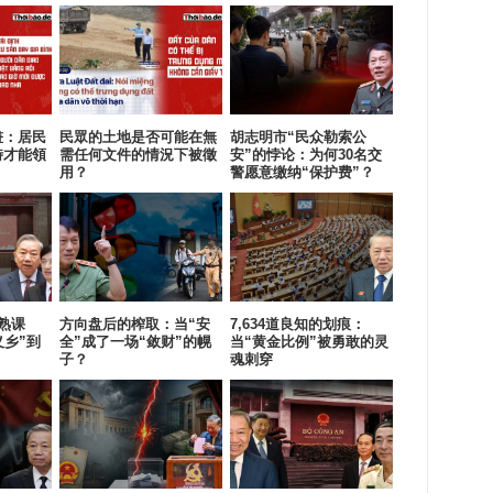
畫：居民
民眾的土地是否可能在無
胡志明市“民众勒索公
時才能領
需任何文件的情況下被徵
安”的悖论：为何30名交
用？
警愿意缴纳“保护费”？
熟课
方向盘后的榨取：当“安
7,634道良知的划痕：
义乡”到
全”成了一场“敛财”的幌
当“黄金比例”被勇敢的灵
？
子？
魂刺穿