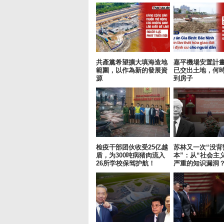
共產黨希望擴大填海造地
嘉平機場安置計
範圍，以作為新的發展資
已交出土地，何
源
到房子
检疫干部团伙收受25亿越
苏林又一次“没背
盾，为300吨病猪肉流入
本”：从“社会主
26所学校保驾护航！
严重的知识漏洞