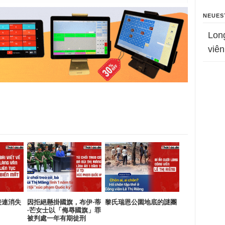
NEUES
Lon
viên
接連消失
因拒絕懸掛國旗，布伊·蒂
黎氏瑞恩公園地底的謎團
·芒女士以「侮辱國旗」罪
被判處一年有期徒刑