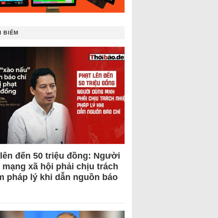
 BIẾM
 lên đến 50 triệu đồng: Người
 mạng xã hội phải chịu trách
m pháp lý khi dẫn nguồn báo