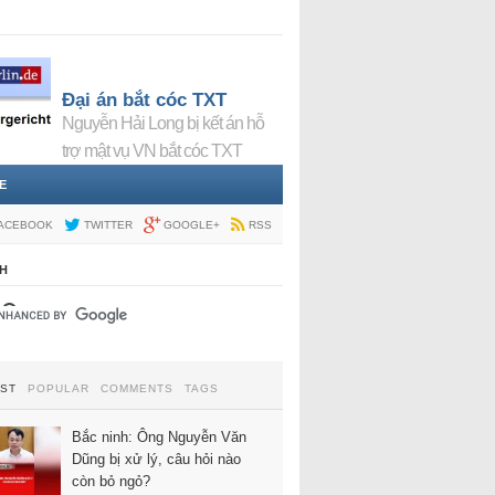
Đại án bắt cóc TXT
Nguyễn Hải Long bị kết án hỗ
trợ mật vụ VN bắt cóc TXT
E
ACEBOOK
TWITTER
GOOGLE+
RSS
H
EST
POPULAR
COMMENTS
TAGS
Bắc ninh: Ông Nguyễn Văn
Dũng bị xử lý, câu hỏi nào
còn bỏ ngỏ?