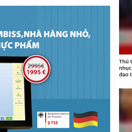
Thủ 
nhục 
đạo 