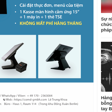
Sự n
chức
pháp
Hàng
bỗng
tay 