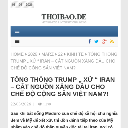
08
08
2026
HOME
2026
MÄRZ
22
KINH TẾ
TỔNG THỐNG
TRUMP „ XỬ “ IRAN – CẮT NGUỒN XĂNG DẦU CHO
CHẾ ĐỘ CỘNG SẢN VIỆT NAM?!
TỔNG THỐNG TRUMP „ XỬ “ IRAN
– CẮT NGUỒN XĂNG DẦU CHO
CHẾ ĐỘ CỘNG SẢN VIỆT NAM?!
22/03/2026
|
|
1.779
Sau khi bắt sống Maduro của chế độ xã hội chủ nghĩa
đem về Mỹ để xét xử, thì đòn đánh tiếp theo của Mỹ
nhằm vào chế độ thần quyền độc tài tại Iran, nơi có