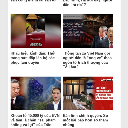
sản công thành tài sản tư
Bắc Kinh, Hà Nội đẩy người
dân “ra rìa”?
Khẩu hiệu kính dân: Thứ
Thông tấn xã Việt Nam gọi
trang sức đắp lên bộ sắc
người dân là “ong ve” theo
phục lạm quyền
ngôn từ trịch thượng của
Tô Lâm?
Khoản lỗ 45.000 tỷ của EVN
Bản lĩnh chính quyền: Sợ
và tấm lá chắn “sai phạm
một bài báo hơn sợ tham
không vụ lợi” của Trần
nhũng