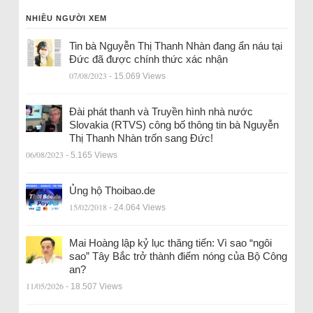
NHIỀU NGƯỜI XEM
Tin bà Nguyễn Thị Thanh Nhàn đang ẩn náu tại
Đức đã được chính thức xác nhận
07/08/2023
- 15.069 Views
Đài phát thanh và Truyền hình nhà nước
Slovakia (RTVS) công bố thông tin bà Nguyễn
Thị Thanh Nhàn trốn sang Đức!
06/08/2023
- 5.165 Views
Ủng hộ Thoibao.de
15/02/2018
- 24.064 Views
Mai Hoàng lập kỷ lục thăng tiến: Vì sao “ngôi
sao” Tây Bắc trở thành điểm nóng của Bộ Công
an?
11/05/2026
- 18.507 Views