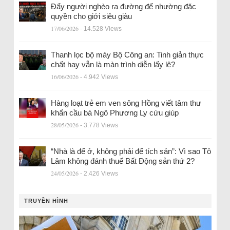
Đẩy người nghèo ra đường để nhường đặc
quyền cho giới siêu giàu
17/06/2026
- 14.528 Views
Thanh lọc bộ máy Bộ Công an: Tinh giản thực
chất hay vẫn là màn trình diễn lấy lệ?
16/06/2026
- 4.942 Views
Hàng loạt trẻ em ven sông Hồng viết tâm thư
khẩn cầu bà Ngô Phương Ly cứu giúp
28/05/2026
- 3.778 Views
“Nhà là để ở, không phải để tích sản”: Vì sao Tô
Lâm không đánh thuế Bất Động sản thứ 2?
24/05/2026
- 2.426 Views
TRUYỀN HÌNH