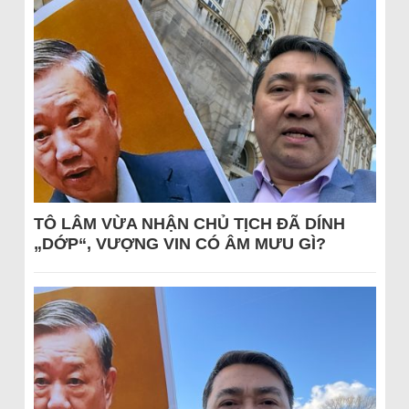
TÔ LÂM VỪA NHẬN CHỦ TỊCH ĐÃ DÍNH
„DỚP“, VƯỢNG VIN CÓ ÂM MƯU GÌ?