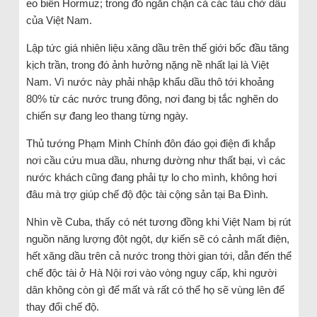
eo biển Hormuz; trong đó ngăn chặn cả các tàu chở dầu
của Việt Nam.
Lập tức giá nhiên liệu xăng dầu trên thế giới bốc đầu tăng
kịch trần, trong đó ảnh hưởng nặng nề nhất lại là Việt
Nam. Vì nước này phải nhập khẩu dầu thô tới khoảng
80% từ các nước trung đông, nơi đang bị tắc nghẽn do
chiến sự đang leo thang từng ngày.
Thủ tướng Phạm Minh Chính đôn đáo gọi điện đi khắp
nơi cầu cứu mua dầu, nhưng dường như thất bại, vì các
nước khách cũng đang phải tự lo cho mình, không hơi
đâu mà trợ giúp chế độ độc tài cộng sản tại Ba Đình.
Nhìn về Cuba, thấy có nét tương đồng khi Việt Nam bị rút
nguồn năng lượng đột ngột, dự kiến sẽ có cảnh mất điện,
hết xăng dầu trên cả nước trong thời gian tới, dẫn đến thể
chế độc tài ở Hà Nội rơi vào vòng nguy cấp, khi người
dân không còn gì để mất và rất có thể họ sẽ vùng lên để
thay đổi chế độ.