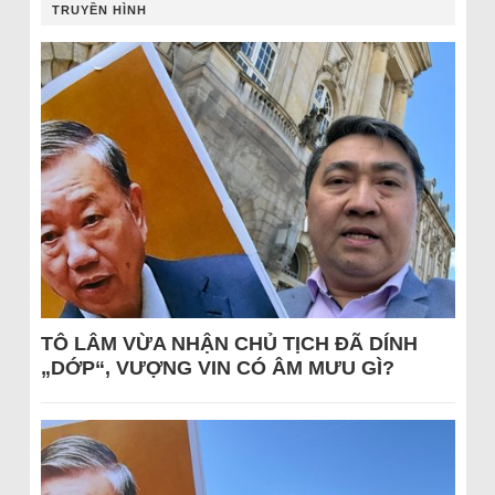
TRUYỀN HÌNH
TÔ LÂM VỪA NHẬN CHỦ TỊCH ĐÃ DÍNH
„DỚP“, VƯỢNG VIN CÓ ÂM MƯU GÌ?