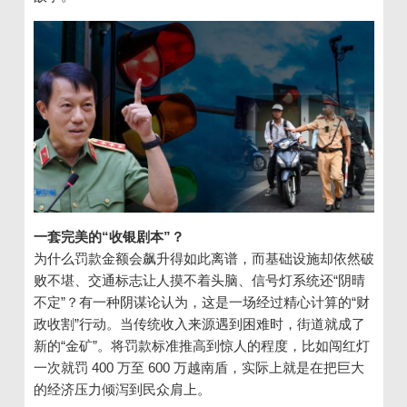
一套完美的“收银剧本”？
为什么罚款金额会飙升得如此离谱，而基础设施却依然破
败不堪、交通标志让人摸不着头脑、信号灯系统还“阴晴
不定”？有一种阴谋论认为，这是一场经过精心计算的“财
政收割”行动。当传统收入来源遇到困难时，街道就成了
新的“金矿”。将罚款标准推高到惊人的程度，比如闯红灯
一次就罚 400 万至 600 万越南盾，实际上就是在把巨大
的经济压力倾泻到民众肩上。