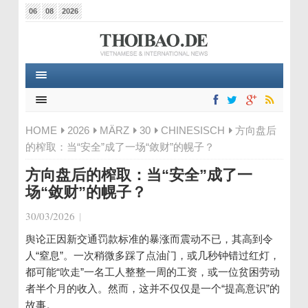
06
08
2026
HOME
2026
MÄRZ
30
CHINESISCH
方向盘后
的榨取：当“安全”成了一场“敛财”的幌子？
方向盘后的榨取：当“安全”成了一
场“敛财”的幌子？
30/03/2026
|
舆论正因新交通罚款标准的暴涨而震动不已，其高到令
人“窒息”。一次稍微多踩了点油门，或几秒钟错过红灯，
都可能“吹走”一名工人整整一周的工资，或一位贫困劳动
者半个月的收入。然而，这并不仅仅是一个“提高意识”的
故事。