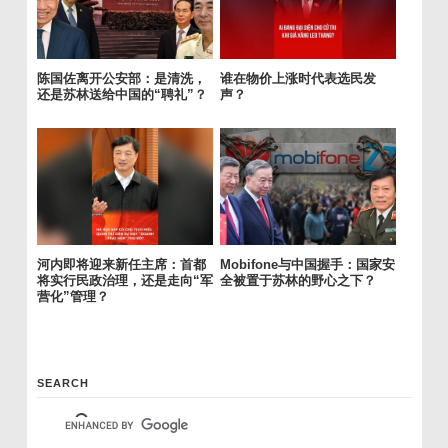
陈国佐离开公安部：是清洗，
谁在物价上涨时代表选民发
还是苏林送给中国的“聘礼”？
声？
河内即将迎来新任主席：首都
Mobifone与中国握手：国家安
将实行民政治理，还是走向“军
全被置于苏林的野心之下？
营化”管理？
SEARCH