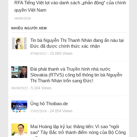
RFA Tiếng Việt lọt vào danh sách „phản động“ của chính
quyền Việt Nam
06/08/2026
NHIỀU NGƯỜI XEM
Tin bà Nguyễn Thị Thanh Nhàn đang ẩn náu tại
Đức đã được chính thức xác nhận
07/08/2023
- 15.065 Views
Đài phát thanh và Truyền hình nhà nước
Slovakia (RTVS) công bố thông tin bà Nguyễn
Thị Thanh Nhàn trốn sang Đức!
06/08/2023
- 5.164 Views
Ủng hộ Thoibao.de
15/02/2018
- 24.054 Views
Mai Hoàng lập kỷ lục thăng tiến: Vì sao “ngôi
sao” Tây Bắc trở thành điểm nóng của Bộ Công