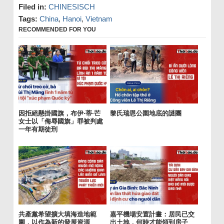
Filed in:
CHINESISCH
Tags:
China
,
Hanoi
,
Vietnam
RECOMMENDED FOR YOU
因拒絕懸掛國旗，布伊·蒂·芒
黎氏瑞恩公園地底的謎團
女士以「侮辱國旗」罪被判處
一年有期徒刑
共產黨希望擴大填海造地範
嘉平機場安置計畫：居民已交
圍，以作為新的發展資源
出土地，何時才能領到房子