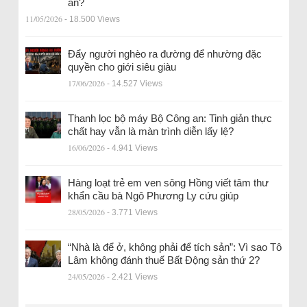
an?
11/05/2026
- 18.500 Views
Đẩy người nghèo ra đường để nhường đặc
quyền cho giới siêu giàu
17/06/2026
- 14.527 Views
Thanh lọc bộ máy Bộ Công an: Tinh giản thực
chất hay vẫn là màn trình diễn lấy lệ?
16/06/2026
- 4.941 Views
Hàng loạt trẻ em ven sông Hồng viết tâm thư
khẩn cầu bà Ngô Phương Ly cứu giúp
28/05/2026
- 3.771 Views
“Nhà là để ở, không phải để tích sản”: Vì sao Tô
Lâm không đánh thuế Bất Động sản thứ 2?
24/05/2026
- 2.421 Views