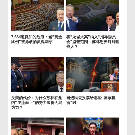
7,634道良知的划痕：当“黄金
将“龙城大案”纳入“指导委员
比例”被勇敢的灵魂刺穿
会”监督范围：苏林想要针对哪
些人？
反美的代价：为什么苏林在党
当选民去投票给那些“国家机
内“逆流而上”的努力显得无能
密”时
为力？