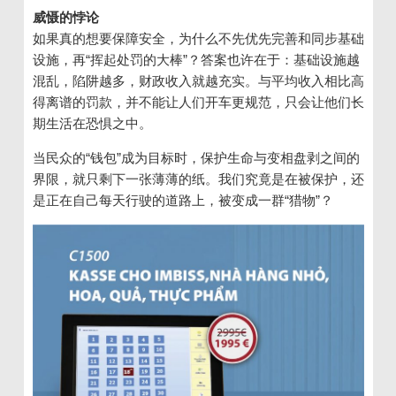
威慑的悖论
如果真的想要保障安全，为什么不先优先完善和同步基础
设施，再“挥起处罚的大棒”？答案也许在于：基础设施越
混乱，陷阱越多，财政收入就越充实。与平均收入相比高
得离谱的罚款，并不能让人们开车更规范，只会让他们长
期生活在恐惧之中。
当民众的“钱包”成为目标时，保护生命与变相盘剥之间的
界限，就只剩下一张薄薄的纸。我们究竟是在被保护，还
是正在自己每天行驶的道路上，被变成一群“猎物”？