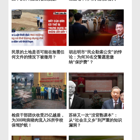
民眾的土地是否可能在無需任
胡志明市“民众勒索公安”的悖
何文件的情況下被徵用？
论：为何30名交警愿意缴
纳“保护费”？
检疫干部团伙收受25亿越盾，
苏林又一次“没背熟课本”：
为300吨病猪肉流入26所学校
从“社会主义乡”到严重的知识
保驾护航！
漏洞？