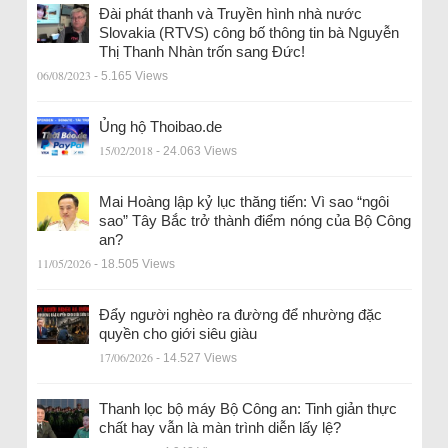
Đài phát thanh và Truyền hình nhà nước
Slovakia (RTVS) công bố thông tin bà Nguyễn
Thị Thanh Nhàn trốn sang Đức!
06/08/2023
- 5.165 Views
Ủng hộ Thoibao.de
15/02/2018
- 24.063 Views
Mai Hoàng lập kỷ lục thăng tiến: Vì sao “ngôi
sao” Tây Bắc trở thành điểm nóng của Bộ Công
an?
11/05/2026
- 18.505 Views
Đẩy người nghèo ra đường để nhường đặc
quyền cho giới siêu giàu
17/06/2026
- 14.527 Views
Thanh lọc bộ máy Bộ Công an: Tinh giản thực
chất hay vẫn là màn trình diễn lấy lệ?