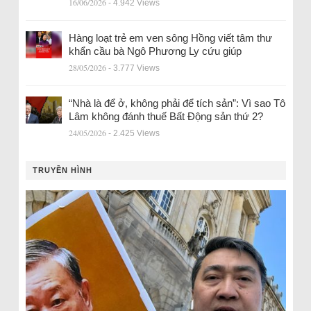
16/06/2026
- 4.942 Views
Hàng loạt trẻ em ven sông Hồng viết tâm thư
khẩn cầu bà Ngô Phương Ly cứu giúp
28/05/2026
- 3.777 Views
“Nhà là để ở, không phải để tích sản”: Vì sao Tô
Lâm không đánh thuế Bất Động sản thứ 2?
24/05/2026
- 2.425 Views
TRUYỀN HÌNH