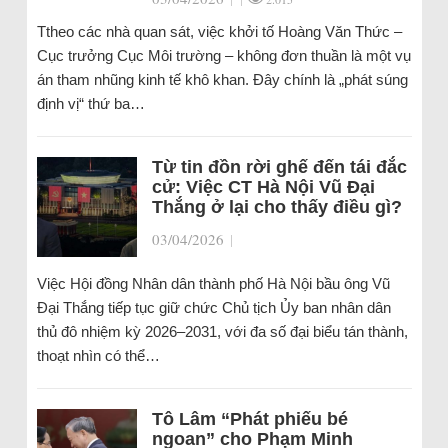
Ttheo các nhà quan sát, việc khởi tố Hoàng Văn Thức –
Cục trưởng Cục Môi trường – không đơn thuần là một vụ
án tham nhũng kinh tế khô khan. Đây chính là „phát súng
định vị“ thứ ba…
Từ tin đồn rời ghế đến tái đắc
cử: Việc CT Hà Nội Vũ Đại
Thắng ở lại cho thấy điều gì?
03/04/2026
|
Việc Hội đồng Nhân dân thành phố Hà Nội bầu ông Vũ
Đại Thắng tiếp tục giữ chức Chủ tịch Ủy ban nhân dân
thủ đô nhiệm kỳ 2026–2031, với đa số đại biểu tán thành,
thoạt nhìn có thể…
Tô Lâm “Phát phiếu bé
ngoan” cho Phạm Minh