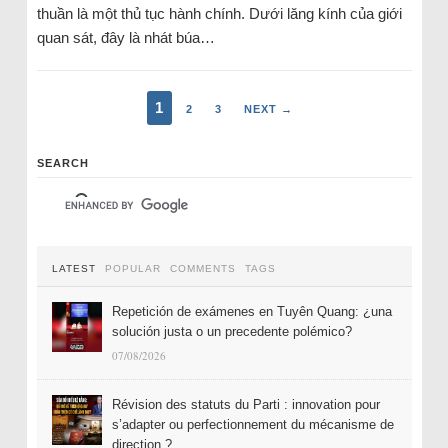
thuần là một thủ tục hành chính. Dưới lăng kính của giới
quan sát, đây là nhát búa…
1
2
3
NEXT →
SEARCH
LATEST
POPULAR
COMMENTS
TAGS
Repetición de exámenes en Tuyên Quang: ¿una
solución justa o un precedente polémico?
07/08/2026
Révision des statuts du Parti : innovation pour
s’adapter ou perfectionnement du mécanisme de
direction ?