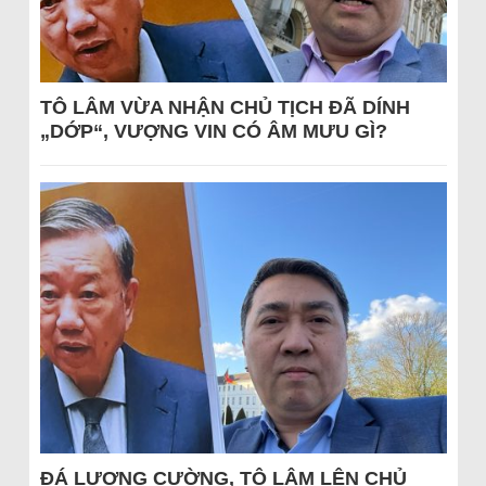
TÔ LÂM VỪA NHẬN CHỦ TỊCH ĐÃ DÍNH
„DỚP“, VƯỢNG VIN CÓ ÂM MƯU GÌ?
ĐÁ LƯƠNG CƯỜNG, TÔ LÂM LÊN CHỦ