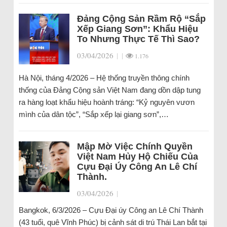
Đảng Cộng Sản Rầm Rộ “Sắp
Xếp Giang Sơn”: Khẩu Hiệu
To Nhưng Thực Tế Thì Sao?
03/04/2026
|
|
1.176
Hà Nội, tháng 4/2026 – Hệ thống truyền thông chính
thống của Đảng Cộng sản Việt Nam đang dồn dập tung
ra hàng loạt khẩu hiệu hoành tráng: “Kỷ nguyên vươn
mình của dân tộc”, “Sắp xếp lại giang sơn”,…
Mập Mờ Việc Chính Quyền
Việt Nam Hủy Hộ Chiếu Của
Cựu Đại Úy Công An Lê Chí
Thành.
03/04/2026
|
Bangkok, 6/3/2026 – Cựu Đại úy Công an Lê Chí Thành
(43 tuổi, quê Vĩnh Phúc) bị cảnh sát di trú Thái Lan bắt tại