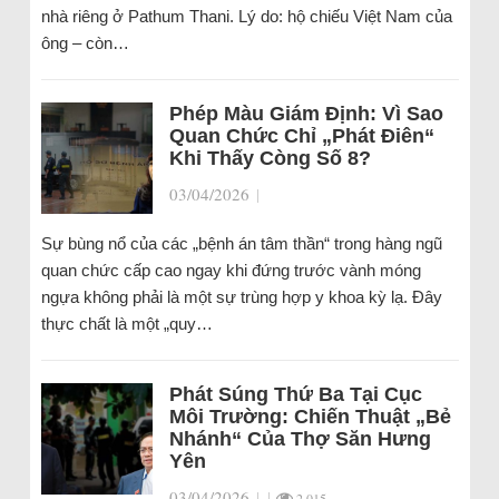
nhà riêng ở Pathum Thani. Lý do: hộ chiếu Việt Nam của
ông – còn…
Phép Màu Giám Định: Vì Sao
Quan Chức Chỉ „Phát Điên“
Khi Thấy Còng Số 8?
03/04/2026
|
Sự bùng nổ của các „bệnh án tâm thần“ trong hàng ngũ
quan chức cấp cao ngay khi đứng trước vành móng
ngựa không phải là một sự trùng hợp y khoa kỳ lạ. Đây
thực chất là một „quy…
Phát Súng Thứ Ba Tại Cục
Môi Trường: Chiến Thuật „Bẻ
Nhánh“ Của Thợ Săn Hưng
Yên
03/04/2026
|
|
2.015