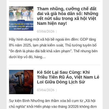
Tham nhũng, cưỡng chế đất
đai và già hóa dân số: Những
vết nứt sâu trong xã hội Việt
Nam hiện nay!
03/04/2026
|
Hãy hình dung một xã hội bề ngoài êm đềm: GDP tăng
8% năm 2025, lạm phát kiểm soát, Thủ tướng tuyên bố
“ổn định là pháo đài bất khả xâm phạm”. Thế nhưng bên
dưới lớp vỏ đó, hàng…
Kẻ Sót Lại Sau Cùng: Khi
Triều Tiên Rũ Áo, Việt Nam Lẻ
Loi Giữa Dòng Lịch Sử
03/04/2026
|
Sự kiện Bình Nhưỡng âm thầm xóa bỏ cụm từ „Xã hội
chủ nghĩa“ khỏi Hiến pháp vào tháng 3/2026 không đơn