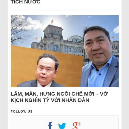
TỊCH NƯỚC
LÂM, MẪN, HƯNG NGỒI GHẾ MỚI – VỞ
KỊCH NGHÌN TỶ VỚI NHÂN DÂN
FOLLOW US