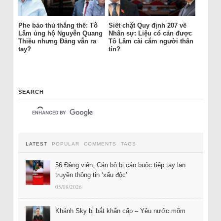
Phe bảo thủ thắng thế: Tô
Siết chặt Quy định 207 về
Lâm ủng hộ Nguyễn Quang
Nhân sự: Liệu có cản được
Thiều nhưng Đảng vẫn ra
Tô Lâm cài cắm người thân
tay?
tín?
SEARCH
LATEST
POPULAR
COMMENTS
TAGS
56 Đảng viên, Cán bộ bị cáo buộc tiếp tay lan
truyền thông tin ‘xấu độc’
05/08/2026
Khánh Sky bị bắt khẩn cấp – Yêu nước mõm