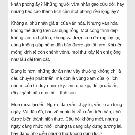
khán phòng ấy? Những người vừa nhận gạo cứu đói, hay
những báo cáo thành tích cần một phông nền lộng lẫy?
Không ai phủ nhận giá trị của văn hóa. Nhưng văn hóa
không thể đứng trên cái bụng rỗng. Một công trình đẹp
không làm ra hạt lúa, không vá được con đường lầy lội,
càng không giúp nông dân bán được giá tốt hơn. Khi nền
móng kinh tế còn chênh vênh, mọi thứ xây lên chỉ giống
như lâu đài trên cát.
Đáng lo hơn, những dự án như vậy thường không chỉ là
câu chuyện phát triển, mà còn là vùng xám của lợi ích
nhóm, của tư duy nhiệm kỳ: làm cho kịp, để lại dấu ấn,
rồi ai gánh hậu quả thì… tính sau.
Mùa mưa lại đến. Người dân vẫn chạy lũ, vẫn lo ăn từng
ngày. Và đâu đó, bản vẽ nghìn tỷ vẫn nằm trên bàn, chờ
được biến thành hiện thực. Câu hỏi không mới, nhưng
ngày càng nhức nhối: chúng ta đang xây dựng tương lai,
hay đang phô diễn những thứ không đúng lúc?