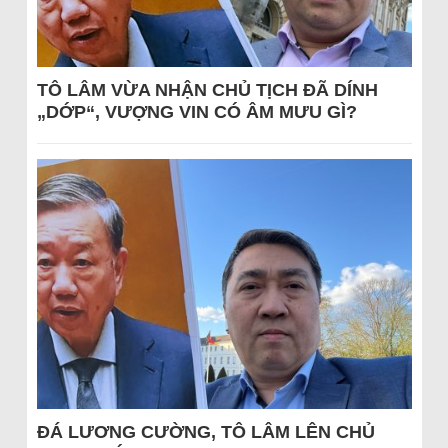
TÔ LÂM VỪA NHẬN CHỦ TỊCH ĐÃ DÍNH
„DỚP“, VƯỢNG VIN CÓ ÂM MƯU GÌ?
ĐÁ LƯƠNG CƯỜNG, TÔ LÂM LÊN CHỦ