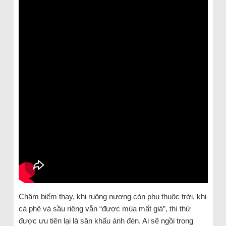
Châm biếm thay, khi ruộng nương còn phụ thuộc trời, khi
cà phê và sầu riêng vẫn “được mùa mất giá”, thì thứ
được ưu tiên lại là sân khấu ánh đèn. Ai sẽ ngồi trong