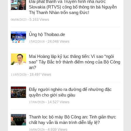
Đài phát thanh và Truyền hình nhà nước
Slovakia (RTVS) công bố thông tin bà Nguyễn
Thị Thanh Nhàn trốn sang Đức!
06/08/2023
- 5.163 Views
Ủng hộ Thoibao.de
15/02/2018
- 24.048 Views
Mai Hoàng lập kỷ lục thăng tiến: Vì sao “ngôi
sao” Tây Bắc trở thành điểm nóng của Bộ Công
an?
11/05/2026
- 18.497 Views
Đẩy người nghèo ra đường để nhường đặc
quyền cho giới siêu giàu
17/06/2026
- 14.527 Views
Thanh lọc bộ máy Bộ Công an: Tinh giản thực
chất hay vẫn là màn trình diễn lấy lệ?
16/06/2026
- 4.939 Views