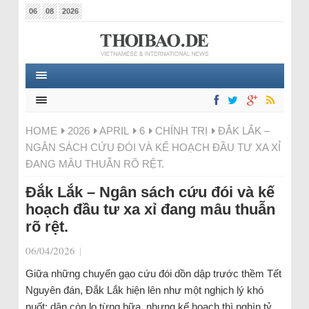
06
08
2026
HOME
2026
APRIL
6
CHÍNH TRỊ
ĐẮK LẮK –
NGÂN SÁCH CỨU ĐÓI VÀ KẾ HOẠCH ĐẦU TƯ XA XỈ
ĐANG MÂU THUẪN RÕ RỆT.
Đắk Lắk – Ngân sách cứu đói và kế
hoạch đầu tư xa xỉ đang mâu thuẫn
rõ rệt.
06/04/2026
|
Giữa những chuyến gạo cứu đói dồn dập trước thềm Tết
Nguyên đán, Đắk Lắk hiện lên như một nghịch lý khó
nuốt: dân còn lo từng bữa, nhưng kế hoạch thì nghìn tỷ.