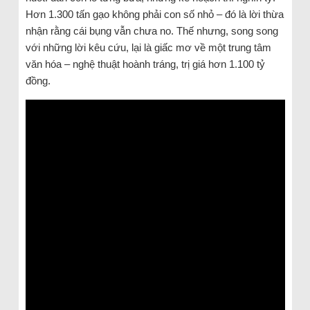
Hơn 1.300 tấn gạo không phải con số nhỏ – đó là lời thừa
nhận rằng cái bụng vẫn chưa no. Thế nhưng, song song
với những lời kêu cứu, lại là giấc mơ về một trung tâm
văn hóa – nghệ thuật hoành tráng, trị giá hơn 1.100 tỷ
đồng.