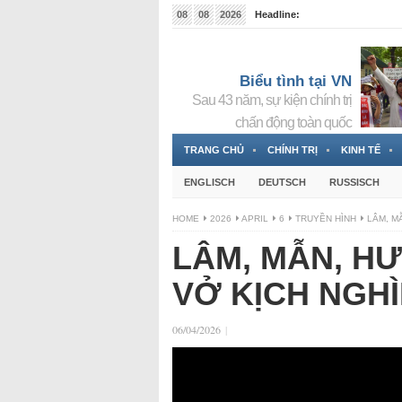
08
08
2026
Headline:
Tin bà Nguyễn Thị Thanh Nhàn đang ẩn náu tại Đức
Biểu tình tại VN
Sau 43 năm, sự kiện chính trị
chấn động toàn quốc
TRANG CHỦ
CHÍNH TRỊ
KINH TẾ
ENGLISCH
DEUTSCH
RUSSISCH
HOME
2026
APRIL
6
TRUYỀN HÌNH
LÂM, M
LÂM, MẪN, HƯ
VỞ KỊCH NGHÌ
06/04/2026
|