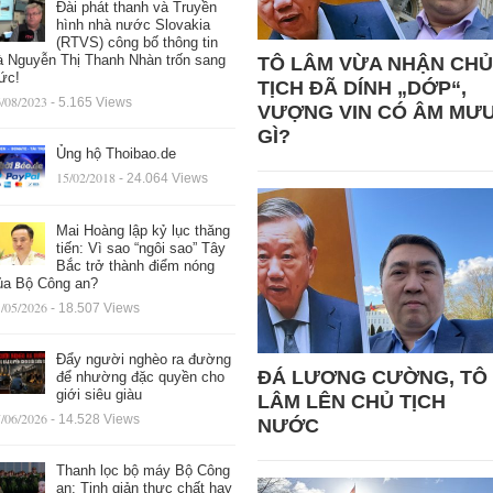
Đài phát thanh và Truyền
hình nhà nước Slovakia
(RTVS) công bố thông tin
à Nguyễn Thị Thanh Nhàn trốn sang
TÔ LÂM VỪA NHẬN CHỦ
ức!
TỊCH ĐÃ DÍNH „DỚP“,
/08/2023
- 5.165 Views
VƯỢNG VIN CÓ ÂM MƯ
GÌ?
Ủng hộ Thoibao.de
15/02/2018
- 24.064 Views
Mai Hoàng lập kỷ lục thăng
tiến: Vì sao “ngôi sao” Tây
Bắc trở thành điểm nóng
ủa Bộ Công an?
/05/2026
- 18.507 Views
Đẩy người nghèo ra đường
ĐÁ LƯƠNG CƯỜNG, TÔ
để nhường đặc quyền cho
giới siêu giàu
LÂM LÊN CHỦ TỊCH
/06/2026
- 14.528 Views
NƯỚC
Thanh lọc bộ máy Bộ Công
an: Tinh giản thực chất hay