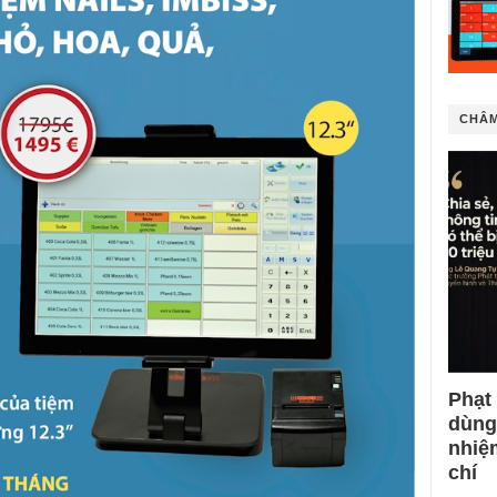
CHÂM
Phạt
dùng
nhiệ
chí