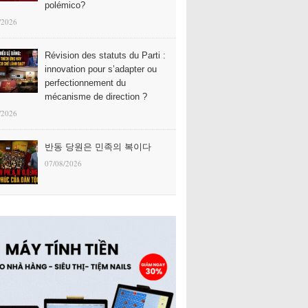
polémico?
/2026
Révision des statuts du Parti :
innovation pour s’adapter ou
perfectionnement du
mécanisme de direction ?
/2026
반동 당원은 민족의 복이다
07/08/2026