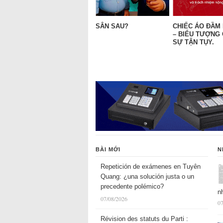
SÂN SAU?
CHIẾC ÁO ĐẦM
– BIỂU TƯỢNG
SỰ TẬN TỤY.
BÀI MỚI
N
Repetición de exámenes en Tuyên
Quang: ¿una solución justa o un
precedente polémico?
n
07/08/2026
07
Révision des statuts du Parti :