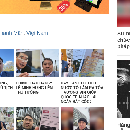
Thanh Mẫn
,
Việt Nam
Sự n
chức
pháp
ỜNG,
CHÍNH „ĐẦU HÀNG“,
ĐẨY TÂN CHỦ TỊCH
Ủ TỊCH
LÊ MINH HƯNG LÊN
NƯỚC TÔ LÂM RA TÒA
THỦ TƯỚNG
– VƯỢNG VIN GIÚP
QUỐC TẾ NHẮC LẠI
NGÀY BẮT CÓC?
Hàng