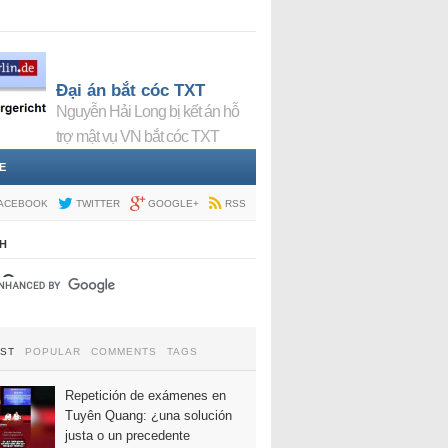
Đại án bắt cóc TXT
Nguyễn Hải Long bị kết án hỗ
trợ mật vụ VN bắt cóc TXT
E
ACEBOOK
TWITTER
GOOGLE+
RSS
H
EST
POPULAR
COMMENTS
TAGS
Repetición de exámenes en
Tuyên Quang: ¿una solución
justa o un precedente