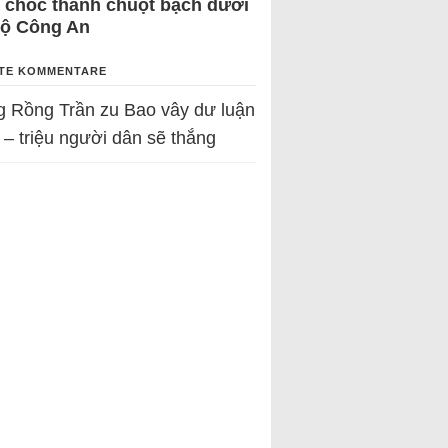
 chốc thành chuột bạch dưới
Bộ Công An
TE KOMMENTARE
g Rồng Trần
zu
Bao vây dư luận
 – triệu người dân sẽ thắng