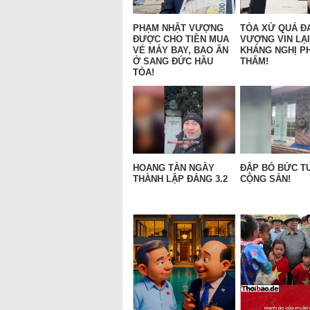
PHẠM NHẬT VƯỢNG
TÒA XỬ QUÁ Đ
ĐƯỢC CHO TIỀN MUA
VƯỢNG VIN LẠI
VÉ MÁY BAY, BAO ĂN
KHÁNG NGHỊ P
Ở SANG ĐỨC HẦU
THẨM!
TÒA!
HOANG TÀN NGÀY
ĐẬP BỎ BỨC 
THÀNH LẬP ĐẢNG 3.2
CỘNG SẢN!