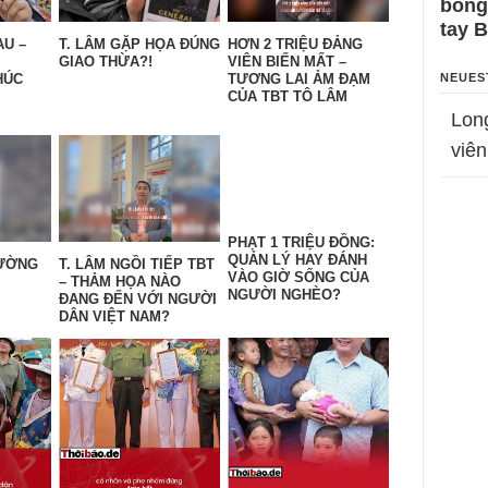
bỗng
tay 
AU –
T. LÂM GẶP HỌA ĐÚNG
HƠN 2 TRIỆU ĐẢNG
GIAO THỪA?!
VIÊN BIẾN MẤT –
NEUES
HÚC
TƯƠNG LAI ẢM ĐẠM
CỦA TBT TÔ LÂM
Lon
viên
PHẠT 1 TRIỆU ĐỒNG:
QUẢN LÝ HAY ĐÁNH
TƯỜNG
T. LÂM NGỒI TIẾP TBT
VÀO GIỜ SỐNG CỦA
– THẢM HỌA NÀO
NGƯỜI NGHÈO?
ĐANG ĐẾN VỚI NGƯỜI
DÂN VIỆT NAM?