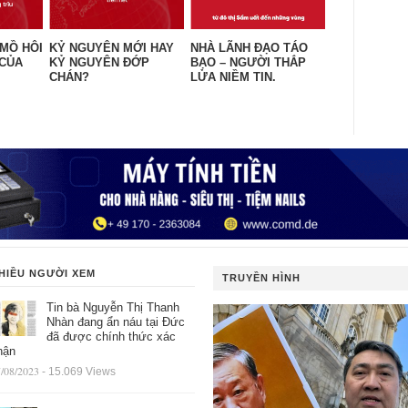
 MỒ HÔI
KỶ NGUYÊN MỚI HAY
NHÀ LÃNH ĐẠO TÁO
 CỦA
KỶ NGUYÊN ĐỚP
BẠO – NGƯỜI THẮP
CHÁN?
LỬA NIỀM TIN.
HIỀU NGƯỜI XEM
TRUYỀN HÌNH
Tin bà Nguyễn Thị Thanh
Nhàn đang ẩn náu tại Đức
đã được chính thức xác
hận
/08/2023
- 15.069 Views