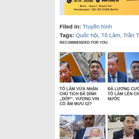
Filed in:
Truyền hình
Tags:
Quốc hội
,
Tô Lâm
,
Trần 
RECOMMENDED FOR YOU
TÔ LÂM VỪA NHẬN
ĐÁ LƯƠNG CƯ
CHỦ TỊCH ĐÃ DÍNH
TÔ LÂM LÊN CH
„DỚP“, VƯỢNG VIN
NƯỚC
CÓ ÂM MƯU GÌ?