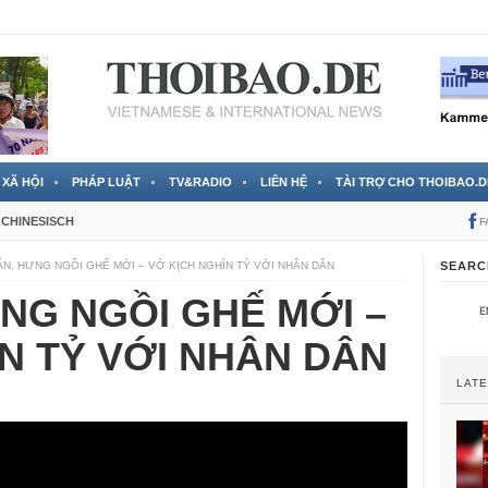
 đã được chính thức xác nhận
3 Jahren ago
XÃ HỘI
PHÁP LUẬT
TV&RADIO
LIÊN HỆ
TÀI TRỢ CHO THOIBAO.D
CHINESISCH
F
ẪN, HƯNG NGỒI GHẾ MỚI – VỞ KỊCH NGHÌN TỶ VỚI NHÂN DÂN
SEARC
NG NGỒI GHẾ MỚI –
N TỶ VỚI NHÂN DÂN
LAT