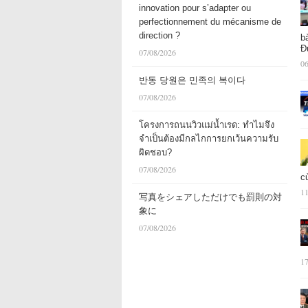
innovation pour s’adapter ou
perfectionnement du mécanisme de
direction ?
b
Đ
07/08/2026
06
반동 당원은 민족의 복이다
07/08/2026
โครงการถนนวิวแม่น้ำเรด: ทำไมจึง
จำเป็นต้องมีกลไกการยกเว้นความรับ
ผิดชอบ?
07/08/2026
c
11
写真をシェアしただけでも罰則の対
象に
07/08/2026
17