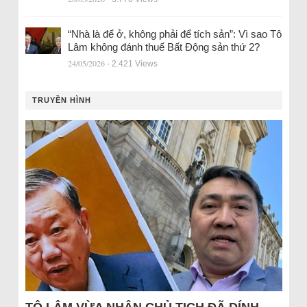
“Nhà là để ở, không phải để tích sản”: Vì sao Tô
Lâm không đánh thuế Bất Động sản thứ 2?
24/05/2026
- 2.421 Views
TRUYỀN HÌNH
TÔ LÂM VỪA NHẬN CHỦ TỊCH ĐÃ DÍNH