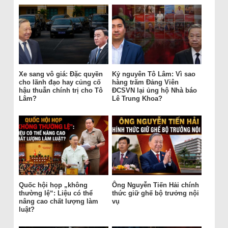
Xe sang vô giá: Đặc quyền
Kỷ nguyên Tô Lâm: Vì sao
cho lãnh đạo hay củng cố
hàng trăm Đảng Viên
hậu thuẫn chính trị cho Tô
ĐCSVN lại ủng hộ Nhà báo
Lâm?
Lê Trung Khoa?
Quốc hội họp „không
Ông Nguyễn Tiến Hải chính
thường lệ“: Liệu có thể
thức giữ ghế bộ trưởng nội
nâng cao chất lượng làm
vụ
luật?