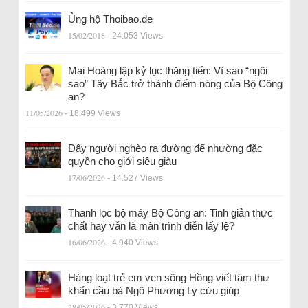
Ủng hộ Thoibao.de
15/02/2018
- 24.053 Views
Mai Hoàng lập kỷ lục thăng tiến: Vì sao “ngôi
sao” Tây Bắc trở thành điểm nóng của Bộ Công
an?
11/05/2026
- 18.499 Views
Đẩy người nghèo ra đường để nhường đặc
quyền cho giới siêu giàu
17/06/2026
- 14.527 Views
Thanh lọc bộ máy Bộ Công an: Tinh giản thực
chất hay vẫn là màn trình diễn lấy lệ?
16/06/2026
- 4.940 Views
Hàng loạt trẻ em ven sông Hồng viết tâm thư
khẩn cầu bà Ngô Phương Ly cứu giúp
28/05/2026
- 3.770 Views