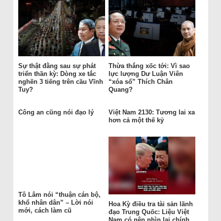
Sự thật đằng sau sự phát
Thừa thắng xốc tới: Vì sao
triển thần kỳ: Dòng xe tắc
lực lượng Dư Luận Viên
nghẽn 3 tiếng trên cầu Vĩnh
“xóa sổ” Thích Chân
Tuy?
Quang?
Công an cũng nói đạo lý
Việt Nam 2130: Tương lai xa
hơn cả một thế kỷ
Tô Lâm nói “thuận cán bộ,
khổ nhân dân” – Lời nói
Hoa Kỳ điều tra tài sản lãnh
mới, cách làm cũ
đạo Trung Quốc: Liệu Việt
Nam có nên nhìn lại chính