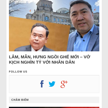
LÂM, MẪN, HƯNG NGỒI GHẾ MỚI – VỞ
KỊCH NGHÌN TỶ VỚI NHÂN DÂN
FOLLOW US
CHÂM BIẾM