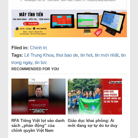
Filed in:
Chính trị
Tags:
Lê Trung Khoa
,
thoi bao de
,
tin hot
,
tin mới nhất
,
tin
trong ngày
,
tin tức
RECOMMENDED FOR YOU
RFA Tiếng Việt lọt vào danh
Giáo dục khai phóng: Ai
sách „phản động“ của
mới đang sợ tự do tư duy
chính quyền Việt Nam