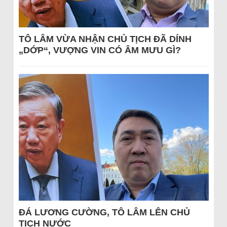
TÔ LÂM VỪA NHẬN CHỦ TỊCH ĐÃ DÍNH
„DỚP“, VƯỢNG VIN CÓ ÂM MƯU GÌ?
ĐÁ LƯƠNG CƯỜNG, TÔ LÂM LÊN CHỦ
TỊCH NƯỚC