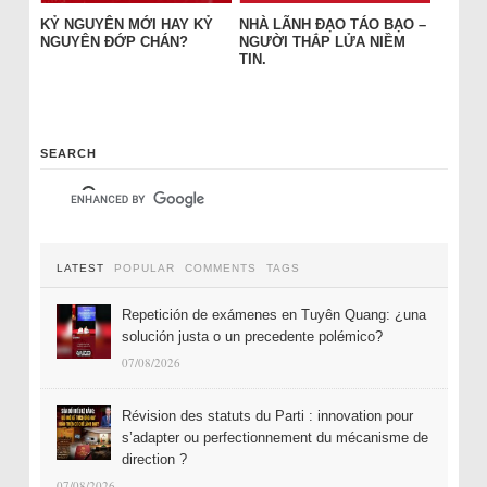
KỶ NGUYÊN MỚI HAY KỶ
NHÀ LÃNH ĐẠO TÁO BẠO –
NGUYÊN ĐỚP CHÁN?
NGƯỜI THẮP LỬA NIỀM
TIN.
SEARCH
LATEST
POPULAR
COMMENTS
TAGS
Repetición de exámenes en Tuyên Quang: ¿una
solución justa o un precedente polémico?
07/08/2026
Révision des statuts du Parti : innovation pour
s’adapter ou perfectionnement du mécanisme de
direction ?
07/08/2026