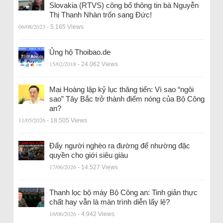
Slovakia (RTVS) công bố thông tin bà Nguyễn
Thị Thanh Nhàn trốn sang Đức!
06/08/2023
- 5.165 Views
Ủng hộ Thoibao.de
15/02/2018
- 24.062 Views
Mai Hoàng lập kỷ lục thăng tiến: Vì sao “ngôi
sao” Tây Bắc trở thành điểm nóng của Bộ Công
an?
11/05/2026
- 18.505 Views
Đẩy người nghèo ra đường để nhường đặc
quyền cho giới siêu giàu
17/06/2026
- 14.527 Views
Thanh lọc bộ máy Bộ Công an: Tinh giản thực
chất hay vẫn là màn trình diễn lấy lệ?
16/06/2026
- 4.942 Views