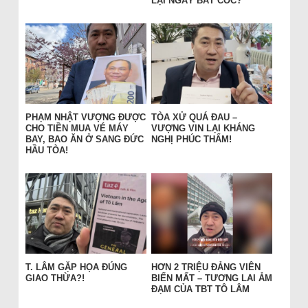
LẠI NGÀY BẮT CÓC?
PHẠM NHẬT VƯỢNG ĐƯỢC
TÒA XỬ QUÁ ĐAU –
CHO TIỀN MUA VÉ MÁY
VƯỢNG VIN LẠI KHÁNG
BAY, BAO ĂN Ở SANG ĐỨC
NGHỊ PHÚC THẨM!
HẦU TÒA!
T. LÂM GẶP HỌA ĐÚNG
HƠN 2 TRIỆU ĐẢNG VIÊN
GIAO THỪA?!
BIẾN MẤT – TƯƠNG LAI ẢM
ĐẠM CỦA TBT TÔ LÂM