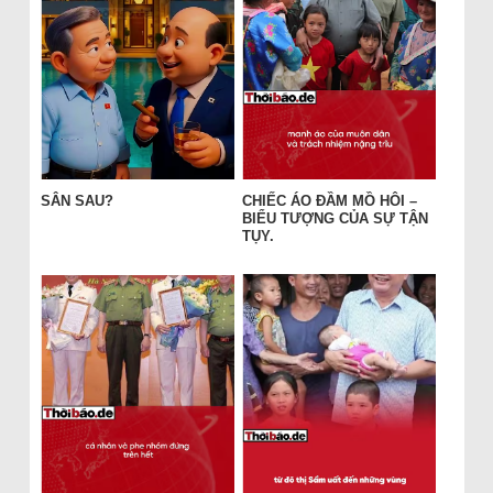
SÂN SAU?
CHIẾC ÁO ĐẦM MỒ HÔI –
BIỂU TƯỢNG CỦA SỰ TẬN
TỤY.