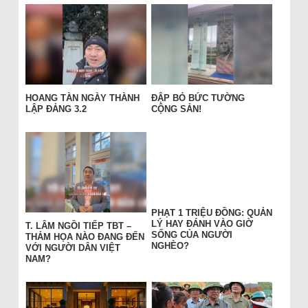
HOANG TÀN NGÀY THÀNH
ĐẬP BỎ BỨC TƯỜNG
LẬP ĐẢNG 3.2
CỘNG SẢN!
PHẠT 1 TRIỆU ĐỒNG: QUẢN
LÝ HAY ĐÁNH VÀO GIỜ
T. LÂM NGỒI TIẾP TBT –
SỐNG CỦA NGƯỜI
THẢM HỌA NÀO ĐANG ĐẾN
NGHÈO?
VỚI NGƯỜI DÂN VIỆT
NAM?