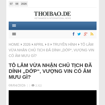
07
08
2026
HOME
2026
APRIL
8
TRUYỀN HÌNH
TÔ LÂM
VỪA NHẬN CHỦ TỊCH ĐÃ DÍNH „DỚP“, VƯỢNG VIN
CÓ ÂM MƯU GÌ?
TÔ LÂM VỪA NHẬN CHỦ TỊCH ĐÃ
DÍNH „DỚP“, VƯỢNG VIN CÓ ÂM
MƯU GÌ?
08/04/2026
|
|
2.322