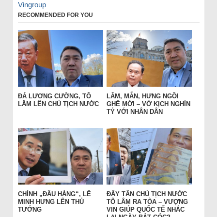
Vingroup
RECOMMENDED FOR YOU
ĐÁ LƯƠNG CƯỜNG, TÔ
LÂM, MẪN, HƯNG NGỒI
LÂM LÊN CHỦ TỊCH NƯỚC
GHẾ MỚI – VỞ KỊCH NGHÌN
TỶ VỚI NHÂN DÂN
CHÍNH „ĐẦU HÀNG“, LÊ
ĐẨY TÂN CHỦ TỊCH NƯỚC
MINH HƯNG LÊN THỦ
TÔ LÂM RA TÒA – VƯỢNG
TƯỚNG
VIN GIÚP QUỐC TẾ NHẮC