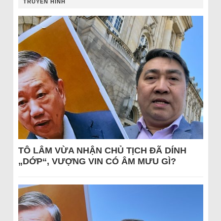
TRUYỀN HÌNH
TÔ LÂM VỪA NHẬN CHỦ TỊCH ĐÃ DÍNH
„DỚP“, VƯỢNG VIN CÓ ÂM MƯU GÌ?