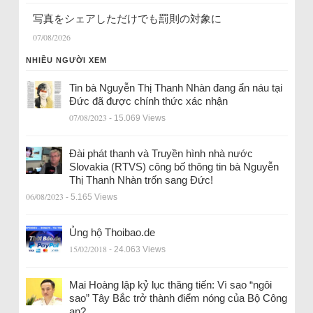
写真をシェアしただけでも罰則の対象に
07/08/2026
NHIỀU NGƯỜI XEM
Tin bà Nguyễn Thị Thanh Nhàn đang ẩn náu tại
Đức đã được chính thức xác nhận
07/08/2023
- 15.069 Views
Đài phát thanh và Truyền hình nhà nước
Slovakia (RTVS) công bố thông tin bà Nguyễn
Thị Thanh Nhàn trốn sang Đức!
06/08/2023
- 5.165 Views
Ủng hộ Thoibao.de
15/02/2018
- 24.063 Views
Mai Hoàng lập kỷ lục thăng tiến: Vì sao “ngôi
sao” Tây Bắc trở thành điểm nóng của Bộ Công
an?