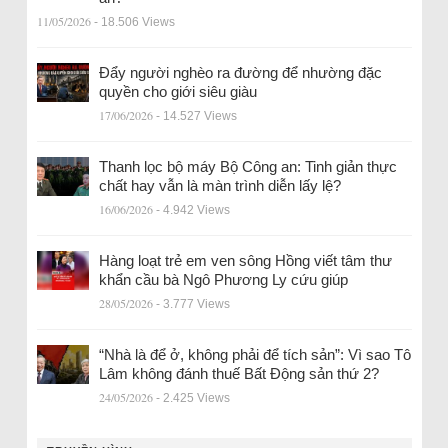
11/05/2026
- 18.506 Views
Đẩy người nghèo ra đường để nhường đặc
quyền cho giới siêu giàu
17/06/2026
- 14.527 Views
Thanh lọc bộ máy Bộ Công an: Tinh giản thực
chất hay vẫn là màn trình diễn lấy lệ?
16/06/2026
- 4.942 Views
Hàng loạt trẻ em ven sông Hồng viết tâm thư
khẩn cầu bà Ngô Phương Ly cứu giúp
28/05/2026
- 3.777 Views
“Nhà là để ở, không phải để tích sản”: Vì sao Tô
Lâm không đánh thuế Bất Động sản thứ 2?
24/05/2026
- 2.425 Views