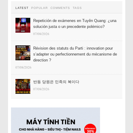
LATEST
POPULAR
COMMENTS
TAGS
Repetición de exámenes en Tuyên Quang: ¿una
solución justa o un precedente polémico?
07/08/2026
Révision des statuts du Parti : innovation pour
s’adapter ou perfectionnement du mécanisme de
direction ?
07/08/2026
반동 당원은 민족의 복이다
07/08/2026