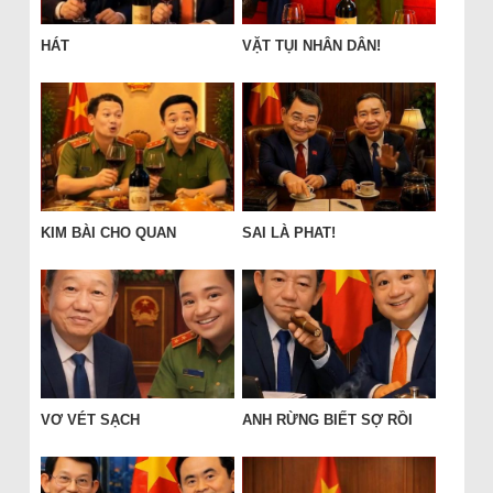
HÁT
VẶT TỤI NHÂN DÂN!
KIM BÀI CHO QUAN
SAI LÀ PHAT!
VƠ VÉT SẠCH
ANH RỪNG BIẾT SỢ RỒI