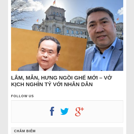
LÂM, MẪN, HƯNG NGỒI GHẾ MỚI – VỞ
KỊCH NGHÌN TỶ VỚI NHÂN DÂN
FOLLOW US
CHÂM BIẾM