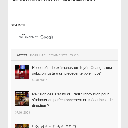
LÂM VÀ HƯNG – CÙNG YO
MỚI NHẬN CHỨC!
SEARCH
LATEST
POPULAR
COMMENTS
TAGS
Repetición de exámenes en Tuyên Quang: ¿una
solución justa o un precedente polémico?
07/08/2026
Révision des statuts du Parti : innovation pour
s’adapter ou perfectionnement du mécanisme de
direction ?
07/08/2026
반동 당원은 민족의 복이다