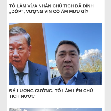
TÔ LÂM VỪA NHẬN CHỦ TỊCH ĐÃ DÍNH
„DỚP“, VƯỢNG VIN CÓ ÂM MƯU GÌ?
ĐÁ LƯƠNG CƯỜNG, TÔ LÂM LÊN CHỦ
TỊCH NƯỚC