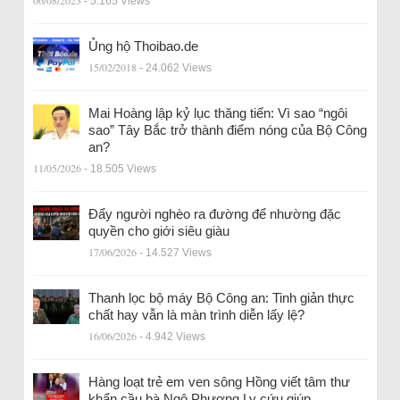
- 5.165 Views
Ủng hộ Thoibao.de
15/02/2018
- 24.062 Views
Mai Hoàng lập kỷ lục thăng tiến: Vì sao “ngôi
sao” Tây Bắc trở thành điểm nóng của Bộ Công
an?
11/05/2026
- 18.505 Views
Đẩy người nghèo ra đường để nhường đặc
quyền cho giới siêu giàu
17/06/2026
- 14.527 Views
Thanh lọc bộ máy Bộ Công an: Tinh giản thực
chất hay vẫn là màn trình diễn lấy lệ?
16/06/2026
- 4.942 Views
Hàng loạt trẻ em ven sông Hồng viết tâm thư
khẩn cầu bà Ngô Phương Ly cứu giúp