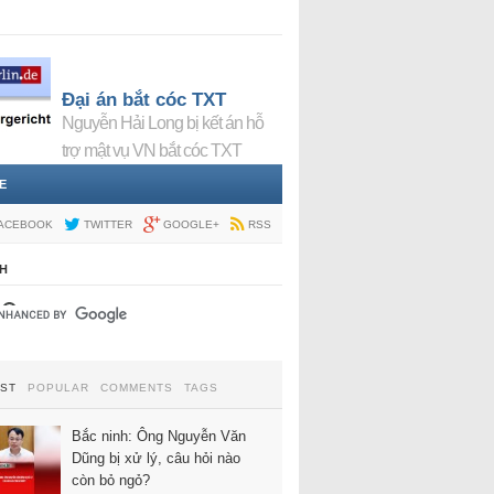
Đại án bắt cóc TXT
Nguyễn Hải Long bị kết án hỗ
trợ mật vụ VN bắt cóc TXT
E
ACEBOOK
TWITTER
GOOGLE+
RSS
H
EST
POPULAR
COMMENTS
TAGS
Bắc ninh: Ông Nguyễn Văn
Dũng bị xử lý, câu hỏi nào
còn bỏ ngỏ?