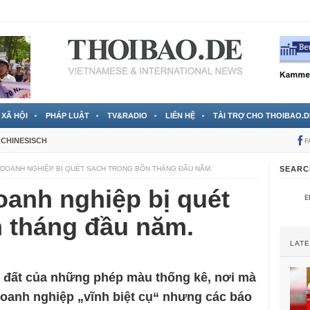
 đã được chính thức xác nhận
3 Jahren ago
XÃ HỘI
PHÁP LUẬT
TV&RADIO
LIÊN HỆ
TÀI TRỢ CHO THOIBAO.D
CHINESISCH
F
 DOANH NGHIỆP BỊ QUÉT SẠCH TRONG BỐN THÁNG ĐẦU NĂM.
SEARC
oanh nghiệp bị quét
n tháng đầu năm.
LAT
 đất của những phép màu thống kê, nơi mà
oanh nghiệp „vĩnh biệt cụ“ nhưng các báo