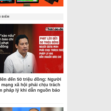
 BIẾM
 lên đến 50 triệu đồng: Người
 mạng xã hội phải chịu trách
m pháp lý khi dẫn nguồn báo