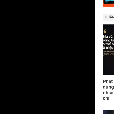
CHÂM
Phạt
dùng
nhiệ
chí