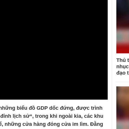
Thủ 
nhục 
đạo 
 những biểu đồ GDP dốc đứng, được trình
nh lịch sử“, trong khi ngoài kia, các khu
hể, những cửa hàng đóng cửa im lìm. Đằng