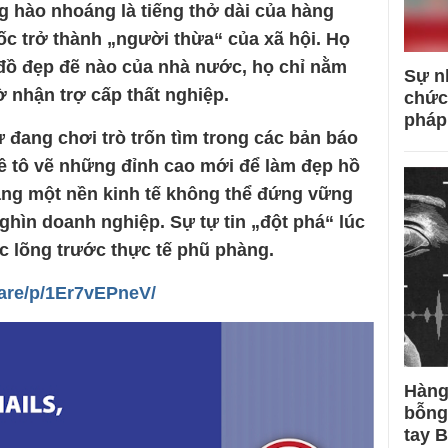
 hào nhoáng là tiếng thở dài của hàng
ốc trở thành „người thừa“ của xã hội. Họ
đồ đẹp đẽ nào của nhà nước, họ chỉ nằm
Sự n
 nhận trợ cấp thất nghiệp.
chức
pháp
 đang chơi trò trốn tìm trong các bản báo
mê tô vẽ những đỉnh cao mới để làm đẹp hồ
ằng một nền kinh tế không thể đứng vững
ghìn doanh nghiệp. Sự tự tin „đột phá“ lúc
ạc lõng trước thực tế phũ phàng.
are/p/1Er7vEPneV/
Hàng
bỗng
tay 