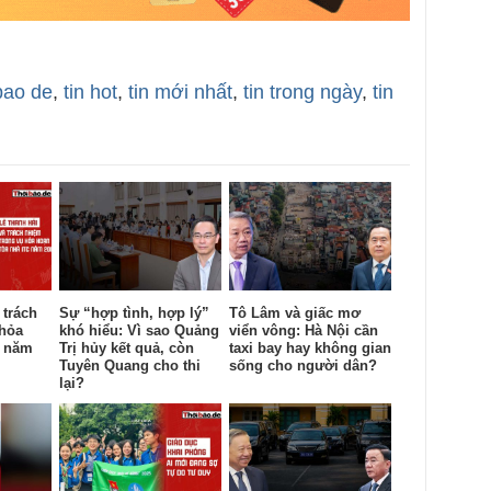
bao de
,
tin hot
,
tin mới nhất
,
tin trong ngày
,
tin
 trách
Sự “hợp tình, hợp lý”
Tô Lâm và giấc mơ
 hỏa
khó hiểu: Vì sao Quảng
viển vông: Hà Nội cần
c năm
Trị hủy kết quả, còn
taxi bay hay không gian
Tuyên Quang cho thi
sống cho người dân?
lại?