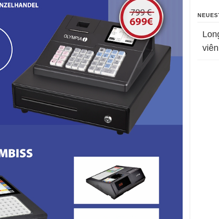
NEUES
Lon
viên