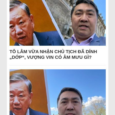
TÔ LÂM VỪA NHẬN CHỦ TỊCH ĐÃ DÍNH
„DỚP“, VƯỢNG VIN CÓ ÂM MƯU GÌ?