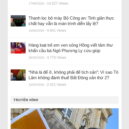
17/06/2026
- 14.527 Views
Thanh lọc bộ máy Bộ Công an: Tinh giản thực
chất hay vẫn là màn trình diễn lấy lệ?
16/06/2026
- 4.941 Views
Hàng loạt trẻ em ven sông Hồng viết tâm thư
khẩn cầu bà Ngô Phương Ly cứu giúp
28/05/2026
- 3.770 Views
“Nhà là để ở, không phải để tích sản”: Vì sao Tô
Lâm không đánh thuế Bất Động sản thứ 2?
24/05/2026
- 2.421 Views
TRUYỀN HÌNH