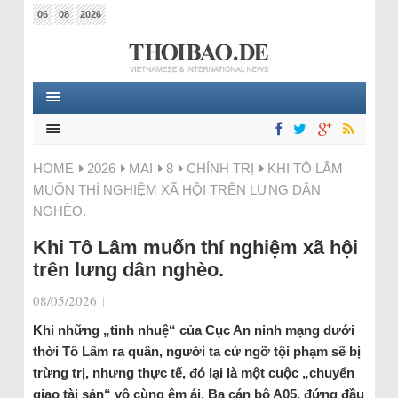
06
08
2026
HOME
2026
MAI
8
CHÍNH TRỊ
KHI TÔ LÂM
MUỐN THÍ NGHIỆM XÃ HỘI TRÊN LƯNG DÂN
NGHÈO.
Khi Tô Lâm muốn thí nghiệm xã hội
trên lưng dân nghèo.
08/05/2026
|
Khi những „tinh nhuệ“ của Cục An ninh mạng dưới
thời Tô Lâm ra quân, người ta cứ ngỡ tội phạm sẽ bị
trừng trị, nhưng thực tế, đó lại là một cuộc „chuyển
giao tài sản“ vô cùng êm ái. Ba cán bộ A05, đứng đầu