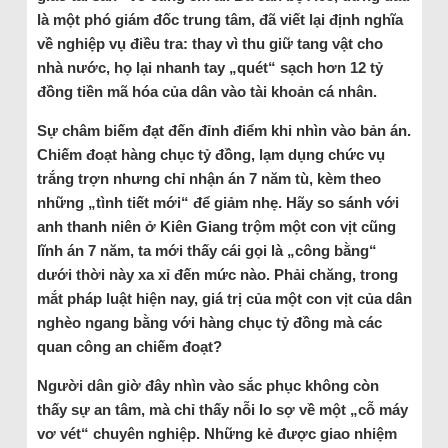
là một phó giám đốc trung tâm, đã viết lại định nghĩa
về nghiệp vụ điều tra: thay vì thu giữ tang vật cho
nhà nước, họ lại nhanh tay „quét“ sạch hơn 12 tỷ
đồng tiền mã hóa của dân vào tài khoản cá nhân.
Sự châm biếm đạt đến đỉnh điểm khi nhìn vào bản án.
Chiếm đoạt hàng chục tỷ đồng, lạm dụng chức vụ
trắng trợn nhưng chỉ nhận án 7 năm tù, kèm theo
những „tình tiết mới“ để giảm nhẹ. Hãy so sánh với
anh thanh niên ở Kiên Giang trộm một con vịt cũng
lĩnh án 7 năm, ta mới thấy cái gọi là „công bằng“
dưới thời này xa xỉ đến mức nào. Phải chăng, trong
mắt pháp luật hiện nay, giá trị của một con vịt của dân
nghèo ngang bằng với hàng chục tỷ đồng mà các
quan công an chiếm đoạt?
Người dân giờ đây nhìn vào sắc phục không còn
thấy sự an tâm, mà chỉ thấy nỗi lo sợ về một „cỗ máy
vơ vét“ chuyên nghiệp. Những kẻ được giao nhiệm