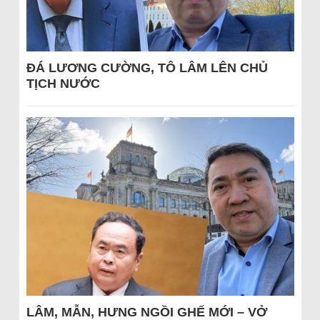
ĐÁ LƯƠNG CƯỜNG, TÔ LÂM LÊN CHỦ
TỊCH NƯỚC
LÂM, MẪN, HƯNG NGỒI GHẾ MỚI – VỞ