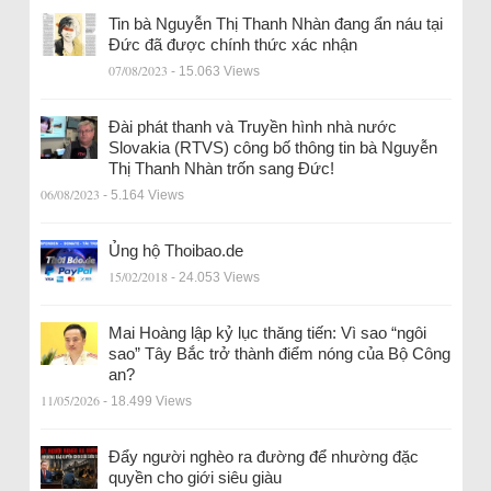
Tin bà Nguyễn Thị Thanh Nhàn đang ẩn náu tại
Đức đã được chính thức xác nhận
07/08/2023
- 15.063 Views
Đài phát thanh và Truyền hình nhà nước
Slovakia (RTVS) công bố thông tin bà Nguyễn
Thị Thanh Nhàn trốn sang Đức!
06/08/2023
- 5.164 Views
Ủng hộ Thoibao.de
15/02/2018
- 24.053 Views
Mai Hoàng lập kỷ lục thăng tiến: Vì sao “ngôi
sao” Tây Bắc trở thành điểm nóng của Bộ Công
an?
11/05/2026
- 18.499 Views
Đẩy người nghèo ra đường để nhường đặc
quyền cho giới siêu giàu