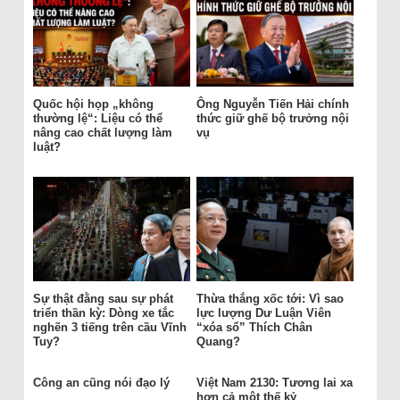
Quốc hội họp „không
Ông Nguyễn Tiến Hải chính
thường lệ“: Liệu có thể
thức giữ ghế bộ trưởng nội
nâng cao chất lượng làm
vụ
luật?
Sự thật đằng sau sự phát
Thừa thắng xốc tới: Vì sao
triển thần kỳ: Dòng xe tắc
lực lượng Dư Luận Viên
nghẽn 3 tiếng trên cầu Vĩnh
“xóa sổ” Thích Chân
Tuy?
Quang?
Công an cũng nói đạo lý
Việt Nam 2130: Tương lai xa
hơn cả một thế kỷ