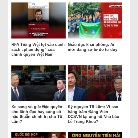
RFA Tiếng Việt lọt vào danh
Giáo dục khai phóng: Ai
sách „phản động“ của
mới đang sợ tự do tư duy
chính quyền Việt Nam
Xe sang vô giá: Đặc quyền
Kỷ nguyên Tô Lâm: Vì sao
cho lãnh đạo hay củng cố
hàng trăm Đảng Viên
hậu thuẫn chính trị cho Tô
ĐCSVN lại ủng hộ Nhà báo
Lâm?
Lê Trung Khoa?