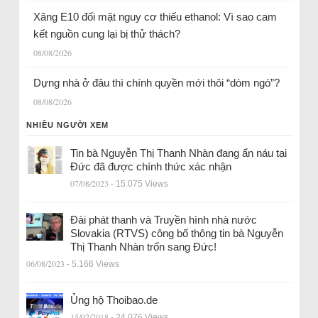
Xăng E10 đối mặt nguy cơ thiếu ethanol: Vì sao cam
kết nguồn cung lại bị thử thách?
08/08/2026
Dựng nhà ở đâu thì chính quyền mới thôi “dòm ngó”?
08/08/2026
NHIỀU NGƯỜI XEM
Tin bà Nguyễn Thị Thanh Nhàn đang ẩn náu tại
Đức đã được chính thức xác nhận
07/08/2023
- 15.075 Views
Đài phát thanh và Truyền hình nhà nước
Slovakia (RTVS) công bố thông tin bà Nguyễn
Thị Thanh Nhàn trốn sang Đức!
06/08/2023
- 5.166 Views
Ủng hộ Thoibao.de
15/02/2018
- 24.076 Views