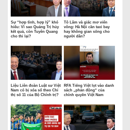
Sự “hợp tình, hợp lý” khó
Tô Lâm và giấc mơ viển
hiểu: Vì sao Quảng Trị hủy
vông: Hà Nội cần taxi bay
kết quả, còn Tuyên Quang
hay không gian sống cho
cho thi lại?
người dân?
Liệu Liên đoàn Luật sư Việt
RFA Tiếng Việt lọt vào danh
Nam có bị xóa sổ theo Chỉ
sách „phản động“ của
thị số 11 của Bộ Chính trị?
chính quyền Việt Nam