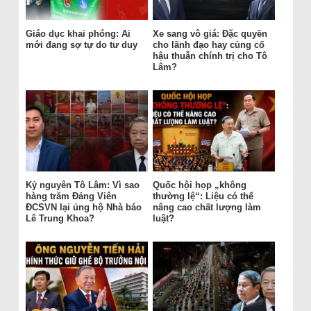
Giáo dục khai phóng: Ai
Xe sang vô giá: Đặc quyền
mới đang sợ tự do tư duy
cho lãnh đạo hay củng cố
hậu thuẫn chính trị cho Tô
Lâm?
Kỷ nguyên Tô Lâm: Vì sao
Quốc hội họp „không
hàng trăm Đảng Viên
thường lệ“: Liệu có thể
ĐCSVN lại ủng hộ Nhà báo
nâng cao chất lượng làm
Lê Trung Khoa?
luật?