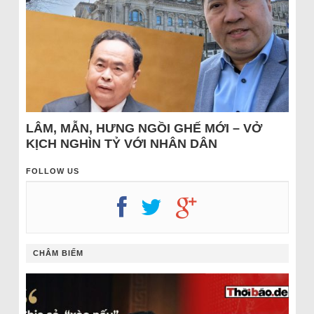
LÂM, MẪN, HƯNG NGỒI GHẾ MỚI – VỞ
KỊCH NGHÌN TỶ VỚI NHÂN DÂN
FOLLOW US
CHÂM BIẾM