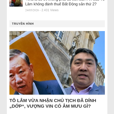
Lâm không đánh thuế Bất Động sản thứ 2?
24/05/2026
- 2.431 Views
TRUYỀN HÌNH
TÔ LÂM VỪA NHẬN CHỦ TỊCH ĐÃ DÍNH
„DỚP“, VƯỢNG VIN CÓ ÂM MƯU GÌ?