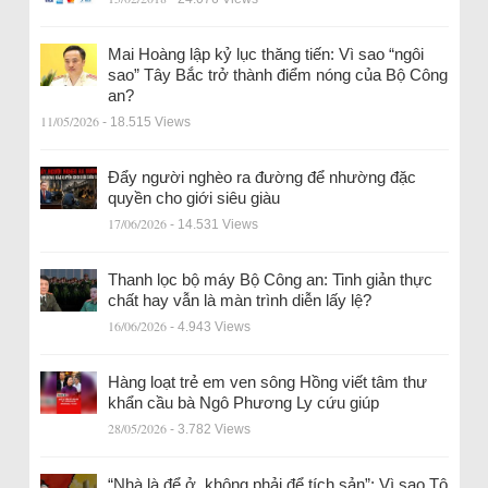
Mai Hoàng lập kỷ lục thăng tiến: Vì sao “ngôi
sao” Tây Bắc trở thành điểm nóng của Bộ Công
an?
11/05/2026
- 18.515 Views
Đẩy người nghèo ra đường để nhường đặc
quyền cho giới siêu giàu
17/06/2026
- 14.531 Views
Thanh lọc bộ máy Bộ Công an: Tinh giản thực
chất hay vẫn là màn trình diễn lấy lệ?
16/06/2026
- 4.943 Views
Hàng loạt trẻ em ven sông Hồng viết tâm thư
khẩn cầu bà Ngô Phương Ly cứu giúp
28/05/2026
- 3.782 Views
“Nhà là để ở, không phải để tích sản”: Vì sao Tô