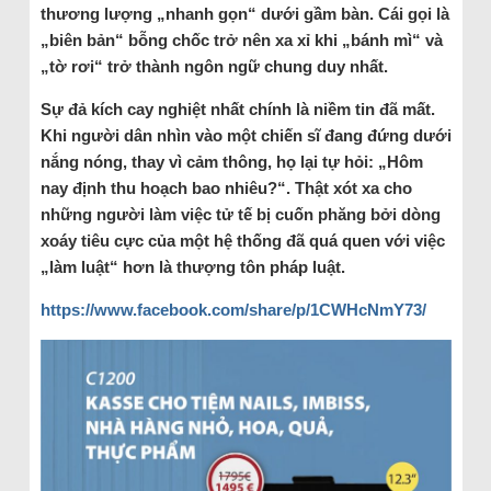
thương lượng „nhanh gọn“ dưới gầm bàn. Cái gọi là
„biên bản“ bỗng chốc trở nên xa xỉ khi „bánh mì“ và
„tờ rơi“ trở thành ngôn ngữ chung duy nhất.
Sự đả kích cay nghiệt nhất chính là niềm tin đã mất.
Khi người dân nhìn vào một chiến sĩ đang đứng dưới
nắng nóng, thay vì cảm thông, họ lại tự hỏi: „Hôm
nay định thu hoạch bao nhiêu?“. Thật xót xa cho
những người làm việc tử tế bị cuốn phăng bởi dòng
xoáy tiêu cực của một hệ thống đã quá quen với việc
„làm luật“ hơn là thượng tôn pháp luật.
https://www.facebook.com/share/p/1CWHcNmY73/