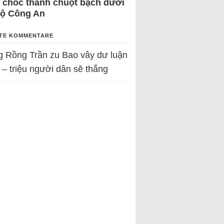
 chốc thành chuột bạch dưới
Bộ Công An
TE KOMMENTARE
g Rồng Trần
zu
Bao vây dư luận
 – triệu người dân sẽ thắng