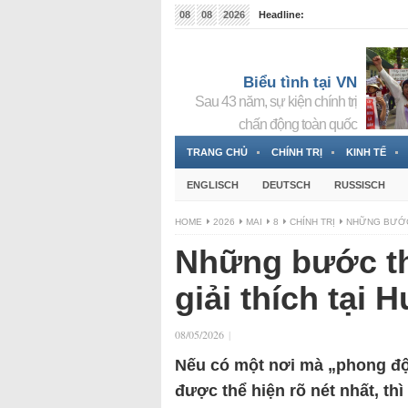
08
08
2026
Headline:
Đài phát thanh và Truyền hình nhà nước Slovakia (
Đức!
3 Jahren ago
Biểu tình tại VN
Sau 43 năm, sự kiện chính trị
chấn động toàn quốc
TRANG CHỦ
CHÍNH TRỊ
KINH TẾ
ENGLISCH
DEUTSCH
RUSSISCH
HOME
2026
MAI
8
CHÍNH TRỊ
NHỮNG BƯỚC 
Những bước th
giải thích tại 
08/05/2026
|
Nếu có một nơi mà „phong độ 
được thể hiện rõ nét nhất, t