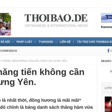
RTVS) công bố thông tin bà Nguyễn Thị Thanh Nhàn trốn sang
XÃ HỘI
PHÁP LUẬT
TV&RADIO
LIÊN HỆ
TÀI TRỢ CHO THOIBAO.D
CHINESISCH
F
THĂNG TIẾN KHÔNG CẦN GIẢI THÍCH TẠI HƯNG YÊN.
SEARC
ăng tiến không cần
Hưng Yên.
LAT
là nhất thời, đồng hương là mãi mãi“
hì đó chính là bảng danh sách thăng hàm vừa