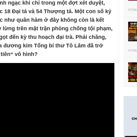
nh ngạc khi chỉ trong một đợt xét duyệt,
07/08
c 18 Đại tá và 54 Thượng tá. Một con số kỷ
ác như quân hàm ở đây không còn là kết
 lừng trên mặt trận phòng chống tội phạm,
t đến kỳ thu hoạch đại trà. Phải chăng,
ủa đương kim Tổng bí thư Tô Lâm đã trở
07/08
tiên“ vô hình?