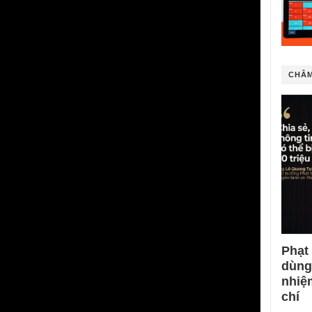
CHÂM
Phạt
dùng
nhiệ
chí