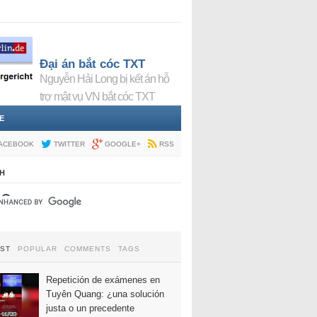
Đại án bắt cóc TXT
Nguyễn Hải Long bị kết án hỗ
trợ mật vụ VN bắt cóc TXT
E
ACEBOOK
TWITTER
GOOGLE+
RSS
H
EST
POPULAR
COMMENTS
TAGS
Repetición de exámenes en
Tuyên Quang: ¿una solución
justa o un precedente