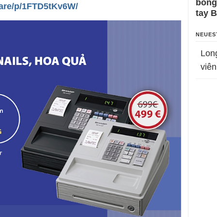
bỗng
are/p/1FTD5tKv6W/
tay 
NEUES
Lon
viên