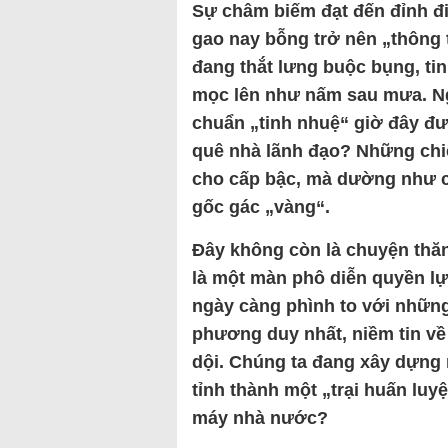
Sự châm biếm đạt đến đỉnh điể
gao nay bỗng trở nên „thông 
đang thắt lưng buộc bụng, tinh
mọc lên như nấm sau mưa. Ngư
chuẩn „tinh nhuệ“ giờ đây đư
quê nhà lãnh đạo? Những chiếc
cho cấp bậc, mà dường như c
gốc gác „vàng“.
Đây không còn là chuyện thă
là một màn phô diễn quyền lự
ngày càng phình to với nhữn
phương duy nhất, niềm tin về
dội. Chúng ta đang xây dựng 
tỉnh thành một „trại huấn luy
máy nhà nước?