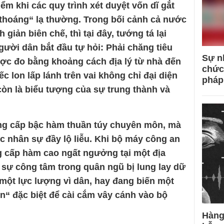
m khi các quy trình xét duyệt vốn dĩ gắt
thoáng“ lạ thường. Trong bối cảnh cả nước
 giản biên chế, thì tại đây, tướng tá lại
ời dân bắt đầu tự hỏi: Phải chăng tiêu
Sự n
ợc đo bằng khoảng cách địa lý từ nhà đến
chức
 lon lấp lánh trên vai không chỉ đại diện
pháp
òn là biểu tượng của sự trung thành và
ng cấp bậc hàm thuần túy chuyên môn, mà
c nhân sự đầy lộ liễu. Khi bộ máy công an
g cấp hàm cao ngất ngưởng tại một địa
 sự công tâm trong quân ngũ bị lung lay dữ
một lực lượng vì dân, hay đang biến một
ện“ đặc biệt để cài cắm vây cánh vào bộ
Hàng