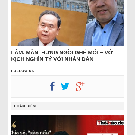
LÂM, MẪN, HƯNG NGỒI GHẾ MỚI – VỞ
KỊCH NGHÌN TỶ VỚI NHÂN DÂN
FOLLOW US
CHÂM BIẾM