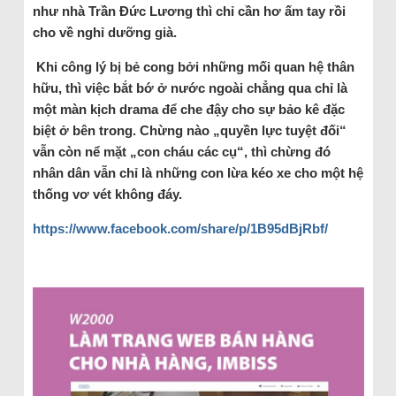
như nhà Trần Đức Lương thì chỉ cần hơ ấm tay rồi
cho về nghỉ dưỡng già.
Khi công lý bị bẻ cong bởi những mối quan hệ thân
hữu, thì việc bắt bớ ở nước ngoài chẳng qua chỉ là
một màn kịch drama để che đậy cho sự bảo kê đặc
biệt ở bên trong. Chừng nào „quyền lực tuyệt đối“
vẫn còn nể mặt „con cháu các cụ“, thì chừng đó
nhân dân vẫn chỉ là những con lừa kéo xe cho một hệ
thống vơ vét không đáy.
https://www.facebook.com/share/p/1B95dBjRbf/