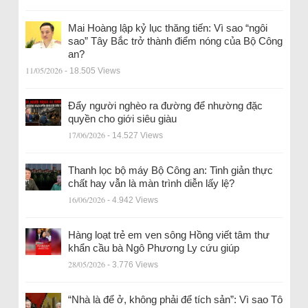
Mai Hoàng lập kỷ lục thăng tiến: Vì sao “ngôi
sao” Tây Bắc trở thành điểm nóng của Bộ Công
an?
11/05/2026
- 18.505 Views
Đẩy người nghèo ra đường để nhường đặc
quyền cho giới siêu giàu
17/06/2026
- 14.527 Views
Thanh lọc bộ máy Bộ Công an: Tinh giản thực
chất hay vẫn là màn trình diễn lấy lệ?
16/06/2026
- 4.942 Views
Hàng loạt trẻ em ven sông Hồng viết tâm thư
khẩn cầu bà Ngô Phương Ly cứu giúp
28/05/2026
- 3.776 Views
“Nhà là để ở, không phải để tích sản”: Vì sao Tô