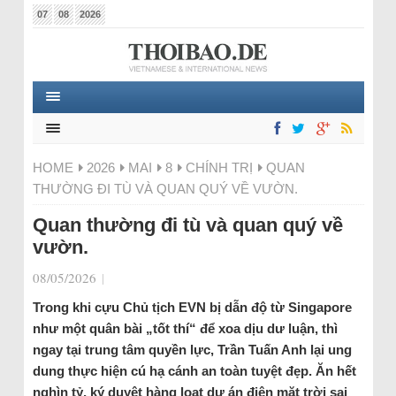
07
08
2026
HOME
2026
MAI
8
CHÍNH TRỊ
QUAN
THƯỜNG ĐI TÙ VÀ QUAN QUÝ VỀ VƯỜN.
Quan thường đi tù và quan quý về
vườn.
08/05/2026
|
Trong khi cựu Chủ tịch EVN bị dẫn độ từ Singapore
như một quân bài „tốt thí“ để xoa dịu dư luận, thì
ngay tại trung tâm quyền lực, Trần Tuấn Anh lại ung
dung thực hiện cú hạ cánh an toàn tuyệt đẹp. Ăn hết
nghìn tỷ, ký duyệt hàng loạt dự án điện mặt trời sai