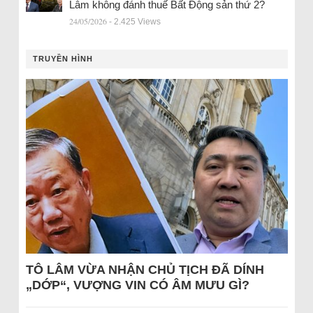
Lâm không đánh thuế Bất Động sản thứ 2?
24/05/2026
- 2.425 Views
TRUYỀN HÌNH
TÔ LÂM VỪA NHẬN CHỦ TỊCH ĐÃ DÍNH
„DỚP“, VƯỢNG VIN CÓ ÂM MƯU GÌ?