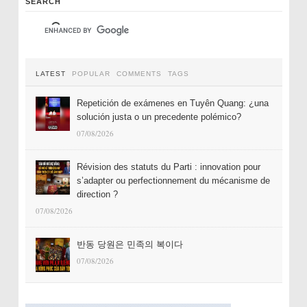
SEARCH
LATEST
POPULAR
COMMENTS
TAGS
Repetición de exámenes en Tuyên Quang: ¿una
solución justa o un precedente polémico?
07/08/2026
Révision des statuts du Parti : innovation pour
s’adapter ou perfectionnement du mécanisme de
direction ?
07/08/2026
반동 당원은 민족의 복이다
07/08/2026