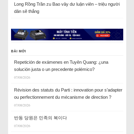
Long Rồng Trần
zu
Bao vây dư luận viên – triệu người
dân sẽ thắng
BÀI MỚI
Repetición de exámenes en Tuyên Quang: ¿una
solución justa o un precedente polémico?
07/08/2026
Révision des statuts du Parti : innovation pour s’adapter
ou perfectionnement du mécanisme de direction ?
07/08/2026
반동 당원은 민족의 복이다
07/08/2026