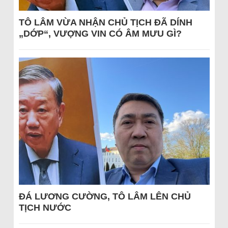
TÔ LÂM VỪA NHẬN CHỦ TỊCH ĐÃ DÍNH
„DỚP“, VƯỢNG VIN CÓ ÂM MƯU GÌ?
ĐÁ LƯƠNG CƯỜNG, TÔ LÂM LÊN CHỦ
TỊCH NƯỚC