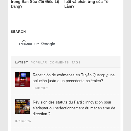
trong Ban Sửa đổi Điều Lệ
luật và phản ứng của Tô
Đảng?
Lâm?
SEARCH
LATEST
POPULAR
COMMENTS
TAGS
Repetición de exámenes en Tuyên Quang: ¿una
solución justa o un precedente polémico?
07/08/2026
Révision des statuts du Parti : innovation pour
s’adapter ou perfectionnement du mécanisme de
direction ?
07/08/2026