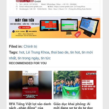
Filed in:
Chính trị
Tags:
hot
,
Lê Trung Khoa
,
thoi bao de
,
tin hot
,
tin mới
nhất
,
tin trong ngày
,
tin tức
RECOMMENDED FOR YOU
RFA Tiếng Việt lọt vào danh
Giáo dục khai phóng: Ai
sách „phản động“ của
mới đang sợ tự do tư duy