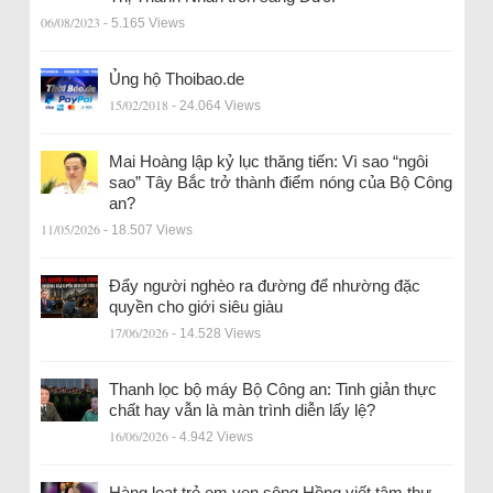
06/08/2023
- 5.165 Views
Ủng hộ Thoibao.de
15/02/2018
- 24.064 Views
Mai Hoàng lập kỷ lục thăng tiến: Vì sao “ngôi
sao” Tây Bắc trở thành điểm nóng của Bộ Công
an?
11/05/2026
- 18.507 Views
Đẩy người nghèo ra đường để nhường đặc
quyền cho giới siêu giàu
17/06/2026
- 14.528 Views
Thanh lọc bộ máy Bộ Công an: Tinh giản thực
chất hay vẫn là màn trình diễn lấy lệ?
16/06/2026
- 4.942 Views
Hàng loạt trẻ em ven sông Hồng viết tâm thư