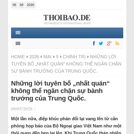
08
08
2026
HOME
2026
MAI
9
CHÍNH TRỊ
NHỮNG LỜI
TUYÊN BỐ „NHẤT QUÁN“ KHÔNG THỂ NGĂN CHẶN
SỰ BÀNH TRƯỚNG CỦA TRUNG QUỐC.
Những lời tuyên bố „nhất quán“
không thể ngăn chặn sự bành
trướng của Trung Quốc.
09/05/2026
|
Một lần nữa, điệp khúc phản đối lại vang lên từ căn
phòng họp báo của Bộ Ngoại giao Việt Nam như một
thói quen đến hẹn lại lên. Khi Trung Quốc thản nhiên