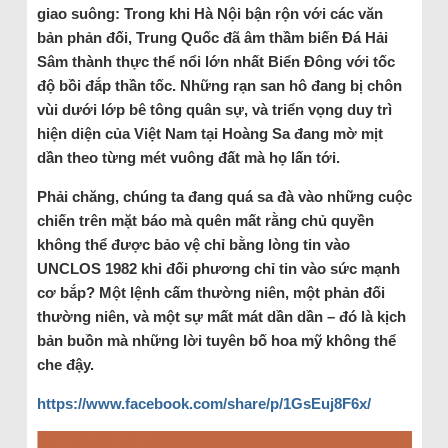
giao suông: Trong khi Hà Nội bận rộn với các văn
bản phản đối, Trung Quốc đã âm thầm biến Đá Hải
Sâm thành thực thể nổi lớn nhất Biển Đông với tốc
độ bồi đắp thần tốc. Những rạn san hô đang bị chôn
vùi dưới lớp bê tông quân sự, và triển vọng duy trì
hiện diện của Việt Nam tại Hoàng Sa đang mờ mịt
dần theo từng mét vuông đất mà họ lấn tới.
Phải chăng, chúng ta đang quá sa đà vào những cuộc
chiến trên mặt báo mà quên mất rằng chủ quyền
không thể được bảo vệ chỉ bằng lòng tin vào
UNCLOS 1982 khi đối phương chỉ tin vào sức mạnh
cơ bắp? Một lệnh cấm thường niên, một phản đối
thường niên, và một sự mất mát dần dần – đó là kịch
bản buồn mà những lời tuyên bố hoa mỹ không thể
che đậy.
https://www.facebook.com/share/p/1GsEuj8F6x/