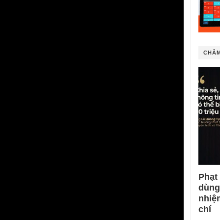
CHÂM
Phạt
dùng
nhiệ
chí