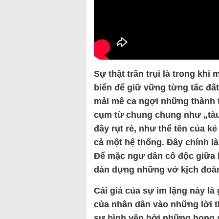
Sự thật trần trụi là trong k
biển để giữ vững từng tấc đất 
mải mê ca ngợi những thành t
cụm từ chung chung như „tà
đầy rụt rè, như thể tên của k
cả một hệ thống. Đây chính l
Để mặc ngư dân cô độc giữa b
dàn dựng những vở kịch đoàn
Cái giá của sự im lặng này là
của nhân dân vào những lời t
sự bình yên bởi những họng 