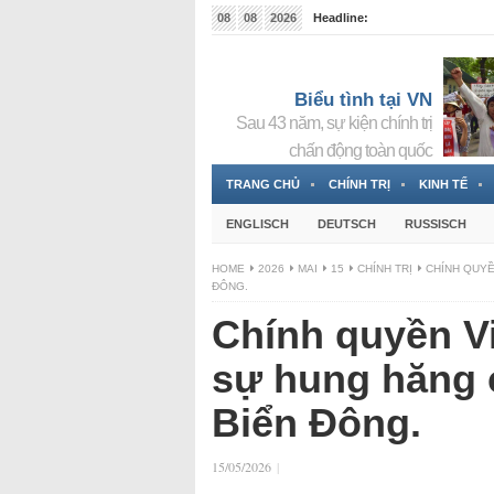
08
08
2026
Headline:
Tin bà Nguyễn Thị Thanh Nhàn đang ẩn náu tại Đức
Biểu tình tại VN
Sau 43 năm, sự kiện chính trị
chấn động toàn quốc
TRANG CHỦ
CHÍNH TRỊ
KINH TẾ
ENGLISCH
DEUTSCH
RUSSISCH
HOME
2026
MAI
15
CHÍNH TRỊ
CHÍNH QUYỀ
ĐÔNG.
Chính quyền V
sự hung hăng 
Biển Đông.
15/05/2026
|