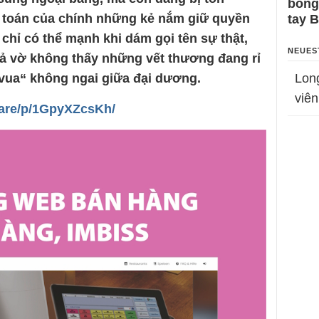
bỗng
h toán của chính những kẻ nắm giữ quyền
tay 
 chỉ có thể mạnh khi dám gọi tên sự thật,
NEUES
iả vờ không thấy những vết thương đang rỉ
vua“ không ngai giữa đại dương.
Lon
viên
hare/p/1GpyXZcsKh/