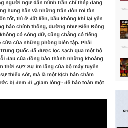
ng người ngư dân mình trần chí thép đang
07/08
ồng hung hãn và những trận đòn roi tàn
 tốt, thì ở đất liền, bầu không khí lại yên
rang báo chính thống, dường như Biển Đông
, không có sóng dữ, cũng chẳng có tiếng
e cửa của những phòng biên tập. Phải
07/08
 Trung Quốc đã được lọc sạch qua một bộ
nỗi đau của đồng bào thành những khoảng
n thời sự? Sự im lặng của bộ máy tuyên
 sự thiếu sót, mà là một kịch bản châm
ước bị đem đi „giam lỏng“ để bảo toàn một