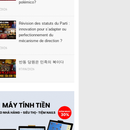
polémico?
/2026
Révision des statuts du Parti :
innovation pour s’adapter ou
perfectionnement du
mécanisme de direction ?
/2026
반동 당원은 민족의 복이다
07/08/2026