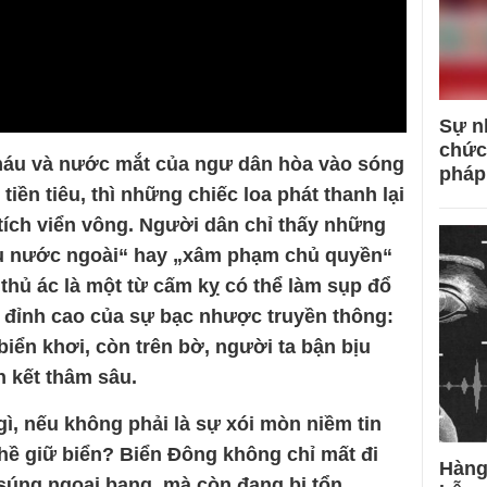
Sự n
chức
hi máu và nước mắt của ngư dân hòa vào sóng
pháp
tiền tiêu, thì những chiếc loa phát thanh lại
ích viển vông. Người dân chỉ thấy những
u nước ngoài“ hay „xâm phạm chủ quyền“
ẻ thủ ác là một từ cấm kỵ có thể làm sụp đổ
à đỉnh cao của sự bạc nhược truyền thông:
iển khơi, còn trên bờ, người ta bận bịu
 kết thâm sâu.
 gì, nếu không phải là sự xói mòn niềm tin
hề giữ biển? Biển Đông không chỉ mất đi
Hàng
súng ngoại bang, mà còn đang bị tổn