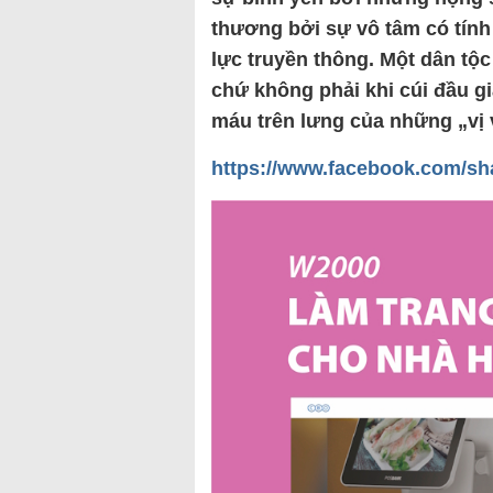
thương bởi sự vô tâm có tín
lực truyền thông. Một dân tộc
chứ không phải khi cúi đầu g
máu trên lưng của những „vị 
https://www.facebook.com/s