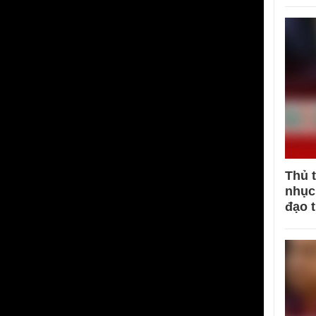
Thủ 
nhục 
đạo 