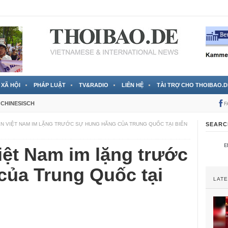
 đã được chính thức xác nhận
3 Jahren ago
XÃ HỘI
PHÁP LUẬT
TV&RADIO
LIÊN HỆ
TÀI TRỢ CHO THOIBAO.D
CHINESISCH
F
N VIỆT NAM IM LẶNG TRƯỚC SỰ HUNG HĂNG CỦA TRUNG QUỐC TẠI BIỂN
SEARC
iệt Nam im lặng trước
của Trung Quốc tại
LAT