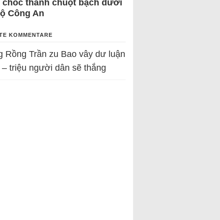
 chốc thành chuột bạch dưới
Bộ Công An
TE KOMMENTARE
g Rồng Trần
zu
Bao vây dư luận
 – triệu người dân sẽ thắng