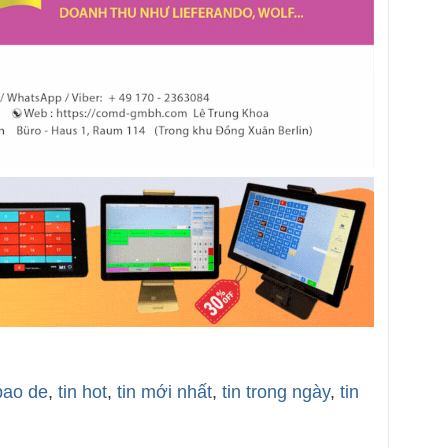
bao de
,
tin hot
,
tin mới nhất
,
tin trong ngày
,
tin