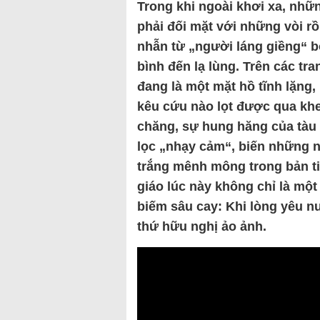
Trong khi ngoài khơi xa, nhữ
phải đối mặt với những vòi r
nhẫn từ „người láng giềng“ bốn
bình đến lạ lùng. Trên các t
đang là một mặt hồ tĩnh lặng
kêu cứu nào lọt được qua kh
chăng, sự hung hăng của tàu
lọc „nhạy cảm“, biến những 
trắng mênh mông trong bản ti
giáo lúc này không chỉ là một
biếm sâu cay: Khi lòng yêu n
thứ hữu nghị ảo ảnh.