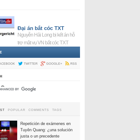
Đại án bắt cóc TXT
Nguyễn Hải Long bị kết án hỗ
trợ mật vụ VN bắt cóc TXT
E
ACEBOOK
TWITTER
GOOGLE+
RSS
H
EST
POPULAR
COMMENTS
TAGS
Repetición de exámenes en
Tuyên Quang: ¿una solución
justa o un precedente