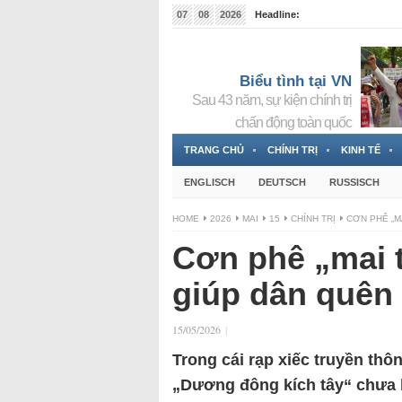
07
08
2026
Headline:
Tin bà Nguyễn Thị Thanh Nhàn đang ẩn náu tại Đức
Biểu tình tại VN
Sau 43 năm, sự kiện chính trị
chấn động toàn quốc
TRANG CHỦ
CHÍNH TRỊ
KINH TẾ
ENGLISCH
DEUTSCH
RUSSISCH
HOME
2026
MAI
15
CHÍNH TRỊ
CƠN PHÊ „M
Cơn phê „mai 
giúp dân quên 
15/05/2026
|
Trong cái rạp xiếc truyền thô
„Dương đông kích tây“ chưa b