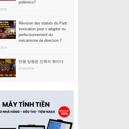
polémico?
/2026
Révision des statuts du Parti :
innovation pour s’adapter ou
perfectionnement du
mécanisme de direction ?
/2026
반동 당원은 민족의 복이다
07/08/2026