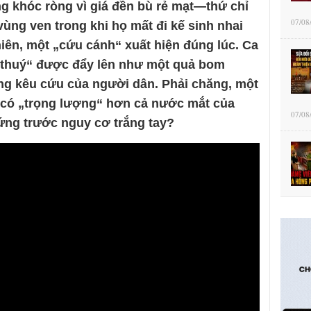
g khóc ròng vì giá đền bù rẻ mạt—thứ chỉ
07/08
ùng ven trong khi họ mất đi kế sinh nhai
iên, một „cứu cánh“ xuất hiện đúng lúc. Ca
i thuý“ được đẩy lên như một quả bom
ng kêu cứu của người dân. Phải chăng, một
ại có „trọng lượng“ hơn cả nước mắt của
07/08
ng trước nguy cơ trắng tay?