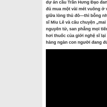
dự án cầu Trần Hưng Đạo đan
đủ mua một vài mét vuông ở v
giữa lòng thủ đô—thì bỗng nh
sĩ Miu Lê và câu chuyện „ma
nguyên tử, san phẳng mọi tiế
hơi thuốc của giới nghệ sĩ l
hàng ngàn con người đang đứ