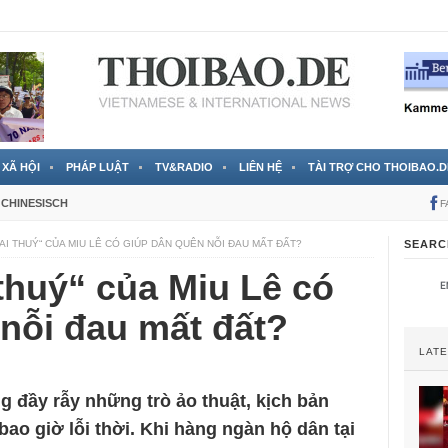
 đã được chính thức xác nhận
3 Jahren ago
XÃ HỘI
PHÁP LUẬT
TV&RADIO
LIÊN HỆ
TÀI TRỢ CHO THOIBAO.D
CHINESISCH
F
AI THUÝ“ CỦA MIU LÊ CÓ GIÚP DÂN QUÊN NỖI ĐAU MẤT ĐẤT?
SEARC
thuý“ của Miu Lê có
nỗi đau mất đất?
LAT
ng đầy rẫy những trò ảo thuật, kịch bản
ao giờ lỗi thời. Khi hàng ngàn hộ dân tại