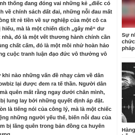
chính thống đang đóng vai những kẻ „điếc có
ch về chính sách đất đai, những nỗi đau mất
ng tít rẻ tiền về sự nghiệp của một cô ca
ị hiếu, mà là một chiến dịch „gây mê“ dư
Sự n
t nhà, đó là một vết thương hành chính cần
chức
ùng chất cấm, đó là một mồi nhử hoàn hảo
pháp
g cuộc tranh luận đạo đức vô thưởng vô
ứ khi nào những vấn đề nhạy cảm về dân
howbiz lại được đem ra tế thần. Người dân
ĩ mà quên mất rằng ngay dưới chân mình,
ị lung lay bởi những quyết định áp đặt.
n là tiếng nói của công lý, mà là một chiếc
ệng những người yếu thế, biến nỗi đau của
m bị lãng quên trong bản đồng ca huyên
Hàng
dựng.