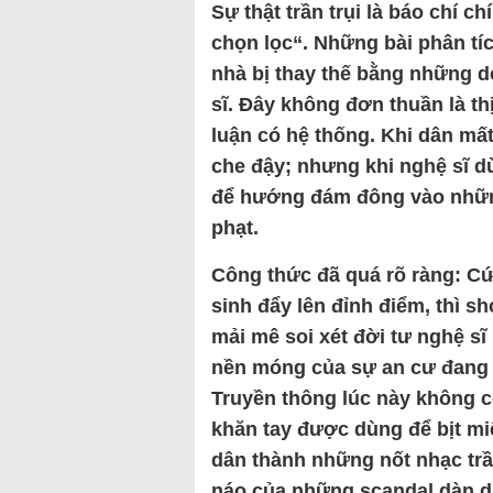
Sự thật trần trụi là báo chí 
chọn lọc“. Những bài phân tí
nhà bị thay thế bằng những dò
sĩ. Đây không đơn thuần là th
luận có hệ thống. Khi dân mấ
che đậy; nhưng khi nghệ sĩ d
để hướng đám đông vào nhữn
phạt.
Công thức đã quá rõ ràng: C
sinh đẩy lên đỉnh điểm, thì s
mải mê soi xét đời tư nghệ s
nền móng của sự an cư đang b
Truyền thông lúc này không cò
khăn tay được dùng để bịt mi
dân thành những nốt nhạc trầ
náo của những scandal dàn 