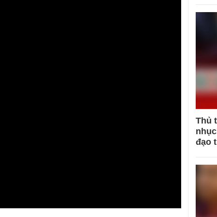
Thủ 
nhục 
đạo 