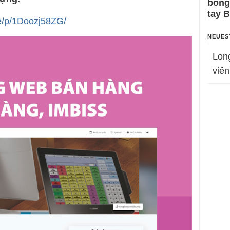
bỗng
tay 
e/p/1Doozj58ZG/
NEUES
Lon
viên