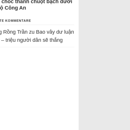
 chốc thành chuột bạch dưới
Bộ Công An
TE KOMMENTARE
g Rồng Trần
zu
Bao vây dư luận
 – triệu người dân sẽ thắng