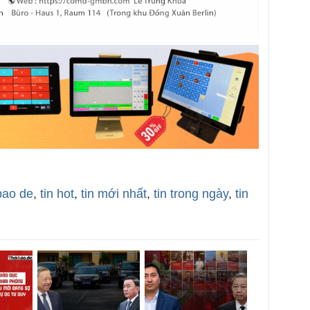
bao de
,
tin hot
,
tin mới nhất
,
tin trong ngày
,
tin