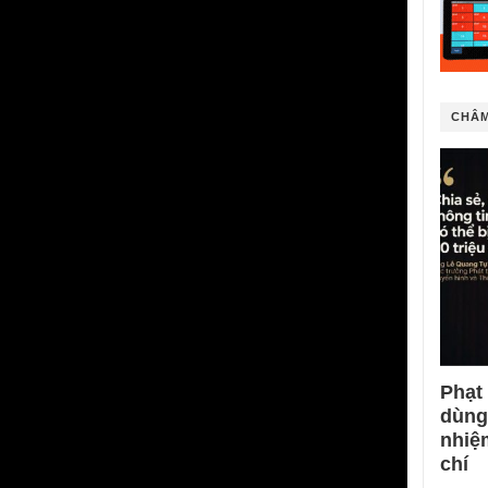
CHÂM
Phạt
dùng
nhiệ
chí