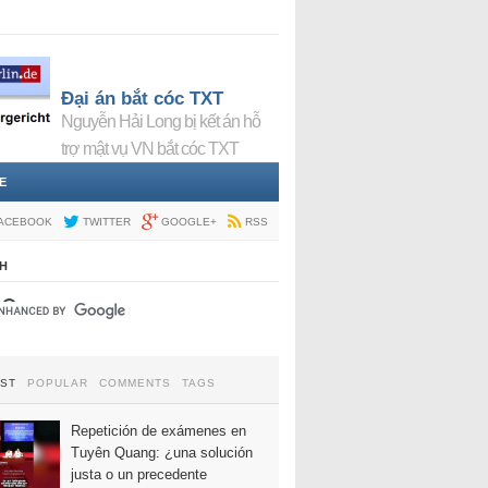
Đại án bắt cóc TXT
Nguyễn Hải Long bị kết án hỗ
trợ mật vụ VN bắt cóc TXT
E
ACEBOOK
TWITTER
GOOGLE+
RSS
H
EST
POPULAR
COMMENTS
TAGS
Repetición de exámenes en
Tuyên Quang: ¿una solución
justa o un precedente