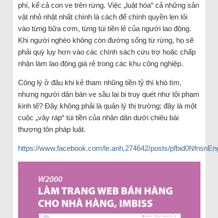
phí, kể cả con ve trên rừng. Việc „luật hóa“ cả những sản
vật nhỏ nhặt nhất chính là cách để chính quyền len lỏi
vào từng bữa cơm, từng túi tiền lẻ của người lao động.
Khi người nghèo không còn đường sống từ rừng, họ sẽ
phải quỳ lụy hơn vào các chính sách cứu trợ hoặc chấp
nhận làm lao động giá rẻ trong các khu công nghiệp.
Công lý ở đâu khi kẻ tham nhũng tiền tỷ thì khó tìm,
nhưng người dân bán ve sầu lại bị truy quét như tội phạm
kinh tế? Đây không phải là quản lý thị trường; đây là một
cuộc „vây ráp“ túi tiền của nhân dân dưới chiêu bài
thượng tôn pháp luật.
https://www.facebook.com/le.anh.274642/posts/pfbid0