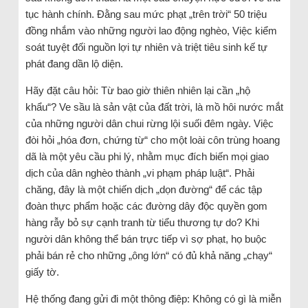
tục hành chính. Đằng sau mức phạt „trên trời“ 50 triệu
đồng nhắm vào những người lao động nghèo, Việc kiểm
soát tuyệt đối nguồn lợi tự nhiên và triệt tiêu sinh kế tự
phát đang dần lộ diện.
Hãy đặt câu hỏi: Từ bao giờ thiên nhiên lại cần „hộ
khẩu“? Ve sầu là sản vật của đất trời, là mồ hôi nước mắt
của những người dân chui rừng lội suối đêm ngày. Việc
đòi hỏi „hóa đơn, chứng từ“ cho một loài côn trùng hoang
dã là một yêu cầu phi lý, nhằm mục đích biến mọi giao
dịch của dân nghèo thành „vi phạm pháp luật“. Phải
chăng, đây là một chiến dịch „dọn đường“ để các tập
đoàn thực phẩm hoặc các đường dây độc quyền gom
hàng rẫy bỏ sự cạnh tranh từ tiểu thương tự do? Khi
người dân không thể bán trực tiếp vì sợ phạt, họ buộc
phải bán rẻ cho những „ông lớn“ có đủ khả năng „chạy“
giấy tờ.
Hệ thống đang gửi đi một thông điệp: Không có gì là miễn