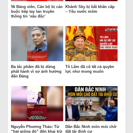
56 Đảng viên, Cán bộ bị cáo
Khánh Sky bị bắt khẩn cấp
buộc tiếp tay lan truyền
– Yêu nước mõm
thông tin ‘xấu độc’
Ba tác phẩm đã bị dừng
Tô Lâm đã có tất cả quyền
phát hành vì sợ ảnh hưởng
lực như mong muốn
đến Đảng
Nguyễn Phương Thảo: Từ
Dân Bắc Ninh mòn mỏi chờ
“hạt giống đỏ” đến khai trừ
đất tái định cư