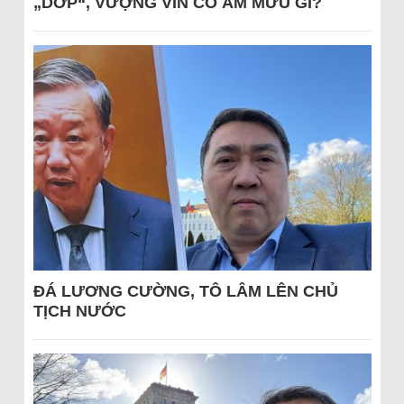
„DỚP“, VƯỢNG VIN CÓ ÂM MƯU GÌ?
ĐÁ LƯƠNG CƯỜNG, TÔ LÂM LÊN CHỦ
TỊCH NƯỚC