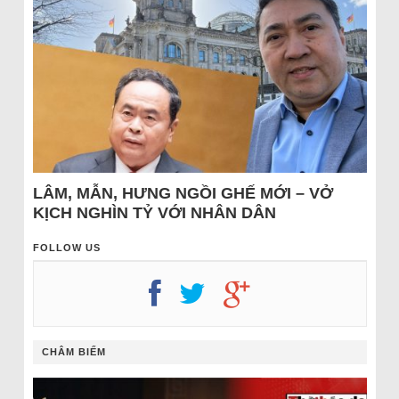
LÂM, MẪN, HƯNG NGỒI GHẾ MỚI – VỞ
KỊCH NGHÌN TỶ VỚI NHÂN DÂN
FOLLOW US
CHÂM BIẾM