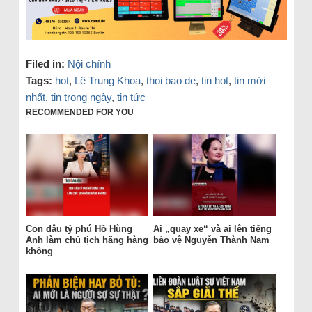
Filed in:
Nội chính
Tags:
hot
,
Lê Trung Khoa
,
thoi bao de
,
tin hot
,
tin mới
nhất
,
tin trong ngày
,
tin tức
RECOMMENDED FOR YOU
Con dâu tỷ phú Hồ Hùng
Ai „quay xe“ và ai lên tiếng
Anh làm chủ tịch hãng hàng
bảo vệ Nguyễn Thành Nam
không