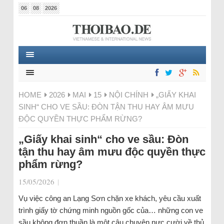
06
08
2026
HOME
2026
MAI
15
NỘI CHÍNH
„GIẤY KHAI
SINH“ CHO VE SẦU: ĐÒN TẬN THU HAY ÂM MƯU
ĐỘC QUYỀN THỰC PHẨM RỪNG?
„Giấy khai sinh“ cho ve sầu: Đòn
tận thu hay âm mưu độc quyền thực
phẩm rừng?
15/05/2026
|
Vụ việc công an Lạng Sơn chặn xe khách, yêu cầu xuất
trình giấy tờ chứng minh nguồn gốc của… những con ve
sầu không đơn thuần là một câu chuyện nực cười về thủ