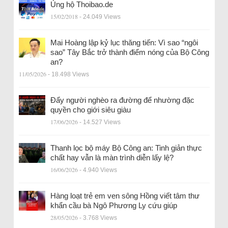
Ủng hộ Thoibao.de
15/02/2018
- 24.049 Views
Mai Hoàng lập kỷ lục thăng tiến: Vì sao “ngôi
sao” Tây Bắc trở thành điểm nóng của Bộ Công
an?
11/05/2026
- 18.498 Views
Đẩy người nghèo ra đường để nhường đặc
quyền cho giới siêu giàu
17/06/2026
- 14.527 Views
Thanh lọc bộ máy Bộ Công an: Tinh giản thực
chất hay vẫn là màn trình diễn lấy lệ?
16/06/2026
- 4.940 Views
Hàng loạt trẻ em ven sông Hồng viết tâm thư
khẩn cầu bà Ngô Phương Ly cứu giúp
28/05/2026
- 3.768 Views