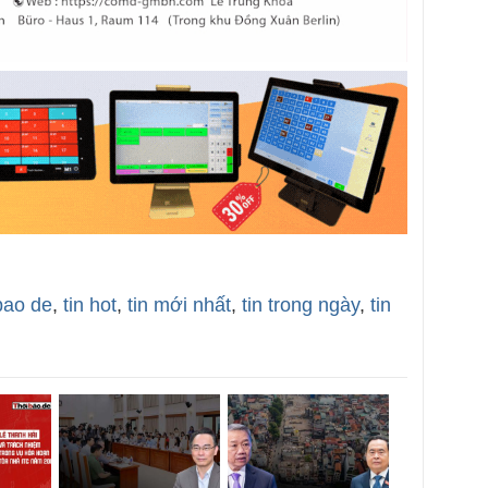
bao de
,
tin hot
,
tin mới nhất
,
tin trong ngày
,
tin