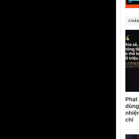
CHÂM
Phạt
dùng
nhiệ
chí