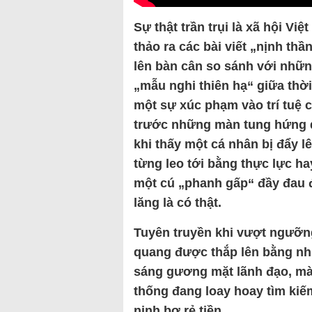
Sự thật trần trụi là xã hội V
thảo ra các bài viết „nịnh th
lên bàn cân so sánh với nhữ
„mẫu nghi thiên hạ“ giữa thời
một sự xúc phạm vào trí tuệ 
trước những màn tung hứng q
khi thấy một cá nhân bị đẩy 
từng leo tới bằng thực lực ha
một cú „phanh gấp“ đầy đau 
lăng là có thật.
Tuyên truyền khi vượt ngưỡng
quang được thắp lên bằng nhữ
sáng gương mặt lãnh đạo, mà
thống đang loay hoay tìm kiế
nịnh bợ rẻ tiền.