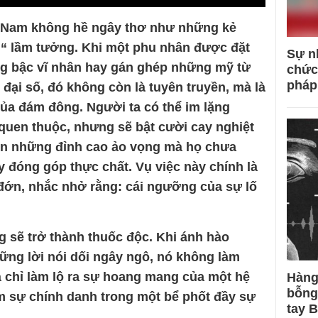
iệt Nam không hề ngây thơ như những kẻ
ần“ lầm tưởng. Khi một phu nhân được đặt
Sự n
ng bậc vĩ nhân hay gán ghép những mỹ từ
chức
pháp
 đại số, đó không còn là tuyên truyền, mà là
của đám đông. Người ta có thể im lặng
uen thuộc, nhưng sẽ bật cười cay nghiệt
lên những đỉnh cao ảo vọng mà họ chưa
y đóng góp thực chất. Vụ việc này chính là
đớn, nhắc nhở rằng: cái ngưỡng của sự lố
 sẽ trở thành thuốc độc. Khi ánh hào
ng lời nói dối ngây ngô, nó không làm
 chỉ làm lộ ra sự hoang mang của một hệ
Hàng
bỗng
m sự chính danh trong một bể phốt đầy sự
tay 