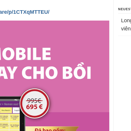
NEUES
hare/p/1CTXqMTTEU/
Lon
viên