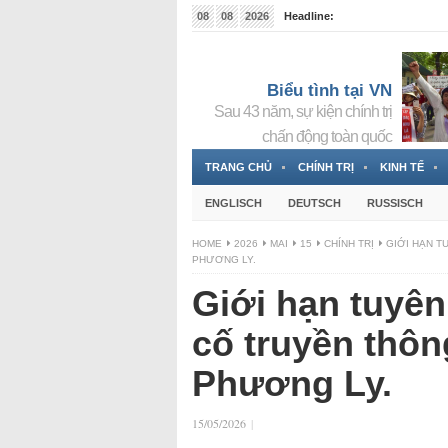
08
08
2026
Headline:
Tin bà Nguyễn Thị Thanh Nhàn đang ẩn náu tại Đức
Biểu tình tại VN
Sau 43 năm, sự kiện chính trị
chấn động toàn quốc
TRANG CHỦ
CHÍNH TRỊ
KINH TẾ
ENGLISCH
DEUTSCH
RUSSISCH
HOME
2026
MAI
15
CHÍNH TRỊ
GIỚI HẠN T
PHƯƠNG LY.
Giới hạn tuyên
cố truyền thô
Phương Ly.
15/05/2026
|