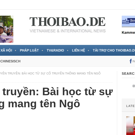
 đã được chính thức xác nhận
3 Jahren ago
XÃ HỘI
PHÁP LUẬT
TV&RADIO
LIÊN HỆ
TÀI TRỢ CHO THOIBAO.D
CHINESISCH
F
UYÊN TRUYỀN: BÀI HỌC TỪ SỰ CỐ TRUYỀN THÔNG MANG TÊN NGÔ
SEARC
 truyền: Bài học từ sự
ng mang tên Ngô
LAT