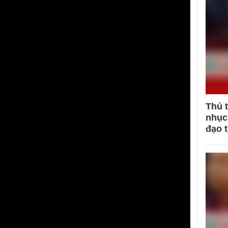
Thủ 
nhục 
đạo 