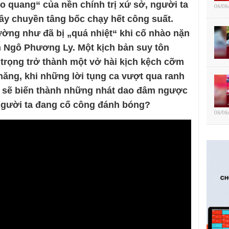
o quang“ của nền chính trị xứ sở, người ta
08/08
ây chuyền tâng bốc chạy hết công suất.
ờng như đã bị „quá nhiệt“ khi cố nhào nặn
 Ngô Phương Ly. Một kịch bản suy tôn
trọng trở thành một vở hài kịch kệch cỡm
hăng, khi những lời tụng ca vượt qua ranh
g sẽ biến thành những nhát dao đâm ngược
 người ta đang cố công đánh bóng?
08/08