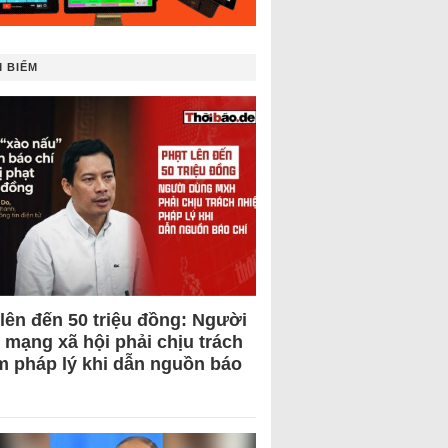
 BIẾM
 lên đến 50 triệu đồng: Người
 mạng xã hội phải chịu trách
m pháp lý khi dẫn nguồn báo