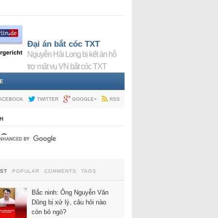
Đại án bắt cóc TXT
Nguyễn Hải Long bị kết án hỗ
trợ mật vụ VN bắt cóc TXT
E
ACEBOOK
TWITTER
GOOGLE+
RSS
H
EST
POPULAR
COMMENTS
TAGS
Bắc ninh: Ông Nguyễn Văn
Dũng bị xử lý, câu hỏi nào
còn bỏ ngỏ?