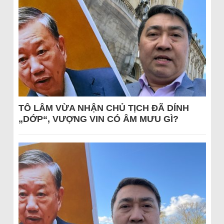
TÔ LÂM VỪA NHẬN CHỦ TỊCH ĐÃ DÍNH
„DỚP“, VƯỢNG VIN CÓ ÂM MƯU GÌ?