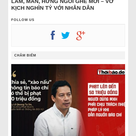
LÂM, MẪN, HƯNG NGỒI GHẾ MỚI – VỞ
KỊCH NGHÌN TỶ VỚI NHÂN DÂN
FOLLOW US
CHÂM BIẾM