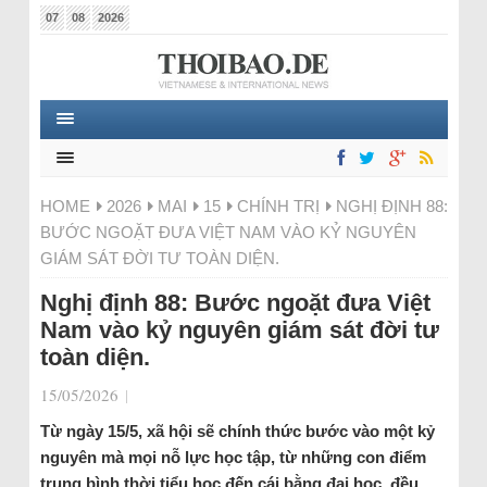
07
08
2026
HOME
2026
MAI
15
CHÍNH TRỊ
NGHỊ ĐỊNH 88:
BƯỚC NGOẶT ĐƯA VIỆT NAM VÀO KỶ NGUYÊN
GIÁM SÁT ĐỜI TƯ TOÀN DIỆN.
Nghị định 88: Bước ngoặt đưa Việt
Nam vào kỷ nguyên giám sát đời tư
toàn diện.
15/05/2026
|
Từ ngày 15/5, xã hội sẽ chính thức bước vào một kỷ
nguyên mà mọi nỗ lực học tập, từ những con điểm
trung bình thời tiểu học đến cái bằng đại học, đều