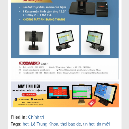
Filed in:
Chính trị
Tags:
hot
,
Lê Trung Khoa
,
thoi bao de
,
tin hot
,
tin mới