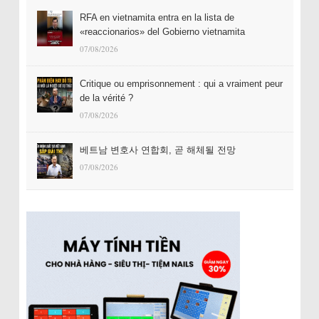
RFA en vietnamita entra en la lista de
«reaccionarios» del Gobierno vietnamita
07/08/2026
Critique ou emprisonnement : qui a vraiment peur
de la vérité ?
07/08/2026
베트남 변호사 연합회, 곧 해체될 전망
07/08/2026