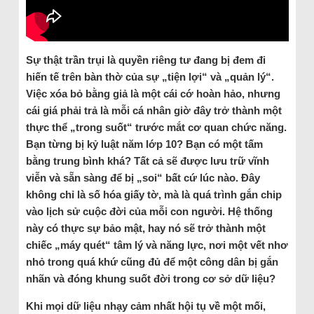
Sự thật trần trụi là quyền riêng tư đang bị đem đi
hiến tế trên bàn thờ của sự „tiện lợi“ và „quản lý“.
Việc xóa bỏ bằng giả là một cái cớ hoàn hảo, nhưng
cái giá phải trả là mỗi cá nhân giờ đây trở thành một
thực thể „trong suốt“ trước mắt cơ quan chức năng.
Bạn từng bị kỷ luật năm lớp 10? Bạn có một tấm
bằng trung bình khá? Tất cả sẽ được lưu trữ vĩnh
viễn và sẵn sàng để bị „soi“ bất cứ lúc nào. Đây
không chỉ là số hóa giấy tờ, mà là quá trình gắn chip
vào lịch sử cuộc đời của mỗi con người. Hệ thống
này có thực sự bảo mật, hay nó sẽ trở thành một
chiếc „máy quét“ tâm lý và năng lực, nơi một vết nhơ
nhỏ trong quá khứ cũng đủ để một công dân bị gắn
nhãn và đóng khung suốt đời trong cơ sở dữ liệu?
Khi mọi dữ liệu nhạy cảm nhất hội tụ về một mối,