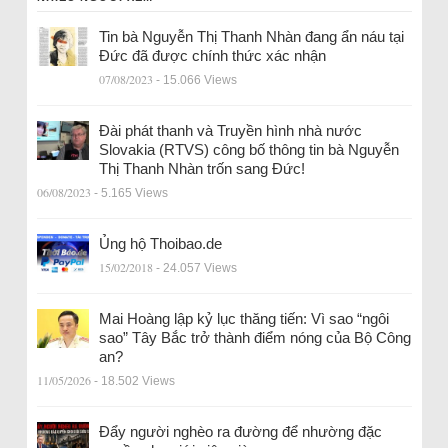
Tin bà Nguyễn Thị Thanh Nhàn đang ẩn náu tại
Đức đã được chính thức xác nhận
07/08/2023
- 15.066 Views
Đài phát thanh và Truyền hình nhà nước
Slovakia (RTVS) công bố thông tin bà Nguyễn
Thị Thanh Nhàn trốn sang Đức!
06/08/2023
- 5.165 Views
Ủng hộ Thoibao.de
15/02/2018
- 24.057 Views
Mai Hoàng lập kỷ lục thăng tiến: Vì sao “ngôi
sao” Tây Bắc trở thành điểm nóng của Bộ Công
an?
11/05/2026
- 18.502 Views
Đẩy người nghèo ra đường để nhường đặc