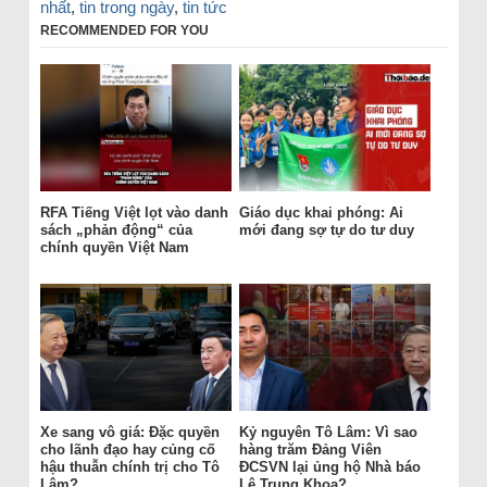
nhất
,
tin trong ngày
,
tin tức
RECOMMENDED FOR YOU
RFA Tiếng Việt lọt vào danh
Giáo dục khai phóng: Ai
sách „phản động“ của
mới đang sợ tự do tư duy
chính quyền Việt Nam
Xe sang vô giá: Đặc quyền
Kỷ nguyên Tô Lâm: Vì sao
cho lãnh đạo hay củng cố
hàng trăm Đảng Viên
hậu thuẫn chính trị cho Tô
ĐCSVN lại ủng hộ Nhà báo
Lâm?
Lê Trung Khoa?