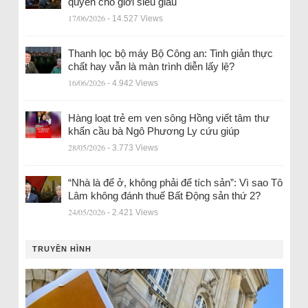
quyền cho giới siêu giàu
17/06/2026
- 14.527 Views
Thanh lọc bộ máy Bộ Công an: Tinh giản thực
chất hay vẫn là màn trình diễn lấy lệ?
16/06/2026
- 4.942 Views
Hàng loạt trẻ em ven sông Hồng viết tâm thư
khẩn cầu bà Ngô Phương Ly cứu giúp
28/05/2026
- 3.773 Views
“Nhà là để ở, không phải để tích sản”: Vì sao Tô
Lâm không đánh thuế Bất Động sản thứ 2?
24/05/2026
- 2.421 Views
TRUYỀN HÌNH