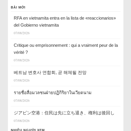
BÀI MỚI
RFA en vietnamita entra en la lista de «reaccionarios»
del Gobierno vietnamita
07/08/2026
Critique ou emprisonnement : qui a vraiment peur de la
vérité ?
07/08/2026
베트남 변호사 연합회, 곧 해체될 전망
07/08/2026
รายชื่อสื่อมวลชนฝ่ายปฏิกิริยาในเวียดนาม
07/08/2026
ジアビン空港：住民は先に立ち退き、権利は後回し
07/08/2026
NHIỀU NGƯỜI XEM