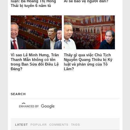
luận: Bà Hoàng Thị Hồng
Ai sẽ bảo vệ người dân?
Thái bị tuyên 6 năm tù
Vì sao Lê Minh Hưng, Trần
Thấy gì qua việc Chủ Tịch
Thanh Mẫn không có tên
Nguyễn Quang Thiều bị Kỷ
trong Ban Sửa đổi Điều Lệ
luật và phản ứng của Tô
Đảng?
Lâm?
SEARCH
LATEST
POPULAR
COMMENTS
TAGS