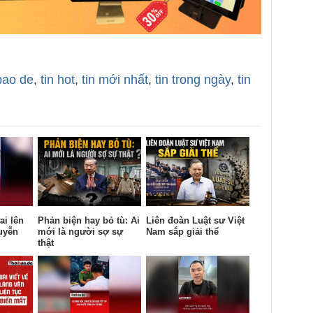
bao de
,
tin hot
,
tin mới nhất
,
tin trong ngày
,
tin
ai lên
Phản biện hay bỏ tù: Ai
Liên đoàn Luật sư Việt
uyễn
mới là người sợ sự
Nam sắp giải thể
thật