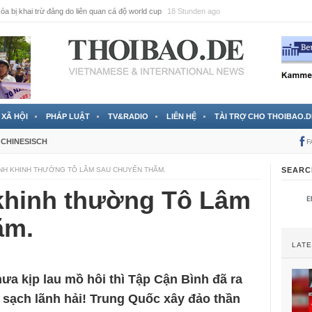
a bị khai trừ đảng do liên quan cá độ world cup
18 Stunden ago
XÃ HỘI
PHÁP LUẬT
TV&RADIO
LIÊN HỆ
TÀI TRỢ CHO THOIBAO.D
CHINESISCH
F
ÌNH KHINH THƯỜNG TÔ LÂM SAU CHUYẾN THĂM.
SEARC
khinh thường Tô Lâm
ăm.
LAT
a kịp lau mồ hôi thì Tập Cận Bình đã ra
 sạch lãnh hải! Trung Quốc xây đảo thần