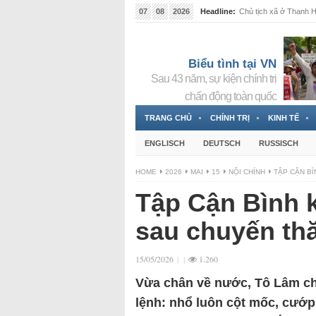
07
08
2026
Headline:
Chủ tịch xã ở Thanh Hó
Biểu tình tại VN
Sau 43 năm, sự kiện chính trị
chấn động toàn quốc
TRANG CHỦ
CHÍNH TRỊ
KINH TẾ
ENGLISCH
DEUTSCH
RUSSISCH
HOME
2026
MAI
15
NỘI CHÍNH
TẬP CẬN B
Tập Cận Bình 
sau chuyến th
15/05/2026
|
|
1.260
Vừa chân về nước, Tô Lâm chư
lệnh: nhổ luôn cột mốc, cướp