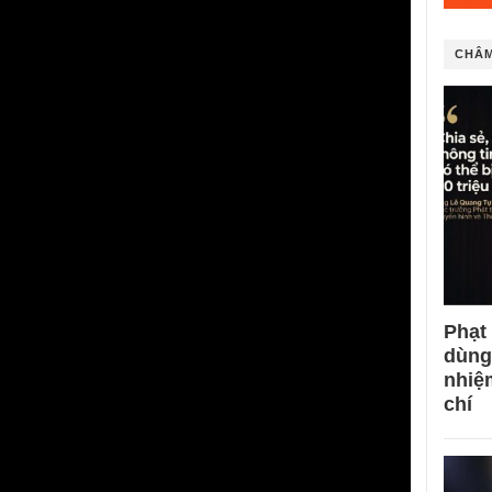
CHÂM
Phạt
dùng
nhiệ
chí