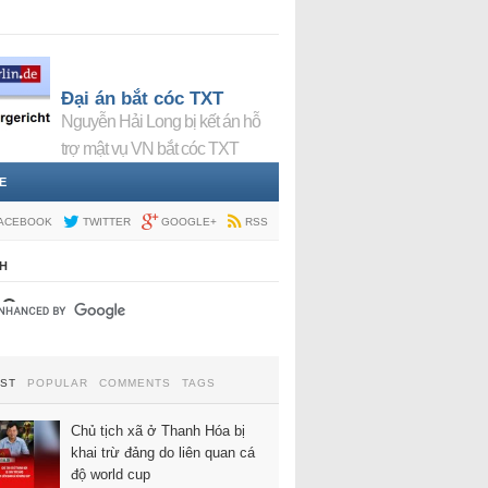
Đại án bắt cóc TXT
Nguyễn Hải Long bị kết án hỗ
trợ mật vụ VN bắt cóc TXT
E
ACEBOOK
TWITTER
GOOGLE+
RSS
H
EST
POPULAR
COMMENTS
TAGS
Chủ tịch xã ở Thanh Hóa bị
khai trừ đảng do liên quan cá
độ world cup