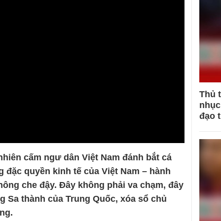
Thủ 
nhục 
đạo 
nhiên cấm ngư dân Việt Nam đánh bắt cá
ng đặc quyền kinh tế của Việt Nam – hành
hông che đậy. Đây không phải va chạm, đây
g Sa thành của Trung Quốc, xóa sổ chủ
ông.