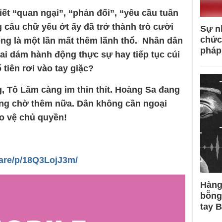
ết “quan ngại”, “phản đối”, “yêu cầu tuân
 câu chữ yếu ớt ấy đã trở thành trò cười
Sự n
chức
tiếng là một lần mất thêm lãnh thổ. Nhân dân
pháp
 ai dám hành động thực sự hay tiếp tục cúi
 tiên rơi vào tay giặc?
 Tô Lâm càng im thin thít. Hoàng Sa đang
ng chờ thêm nữa. Dân không cần ngoại
ảo vệ chủ quyền!
are/p/18Q3LojJ3m/
Hàng
bỗng
tay 