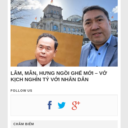
LÂM, MẪN, HƯNG NGỒI GHẾ MỚI – VỞ
KỊCH NGHÌN TỶ VỚI NHÂN DÂN
FOLLOW US
CHÂM BIẾM