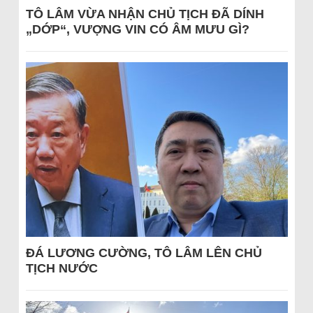
TÔ LÂM VỪA NHẬN CHỦ TỊCH ĐÃ DÍNH
„DỚP“, VƯỢNG VIN CÓ ÂM MƯU GÌ?
ĐÁ LƯƠNG CƯỜNG, TÔ LÂM LÊN CHỦ
TỊCH NƯỚC