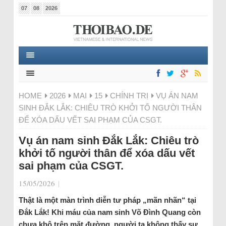
07
08
2026
HOME
2026
MAI
15
CHÍNH TRỊ
VỤ ÁN NAM
SINH ĐẮK LẮK: CHIÊU TRÒ KHỞI TỐ NGƯỜI THÂN
ĐỂ XÓA DẤU VẾT SAI PHẠM CỦA CSGT.
Vụ án nam sinh Đắk Lắk: Chiêu trò
khởi tố người thân để xóa dấu vết
sai phạm của CSGT.
15/05/2026
|
Thật là một màn trình diễn tư pháp „mãn nhãn“ tại
Đắk Lắk! Khi máu của nam sinh Võ Đình Quang còn
chưa khô trên mặt đường, người ta không thấy sự