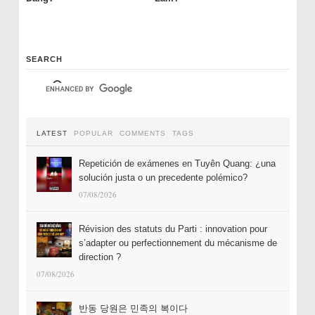
SEARCH
LATEST
POPULAR
COMMENTS
TAGS
Repetición de exámenes en Tuyên Quang: ¿una
solución justa o un precedente polémico?
07/08/2026
Révision des statuts du Parti : innovation pour
s’adapter ou perfectionnement du mécanisme de
direction ?
07/08/2026
반동 당원은 민족의 복이다