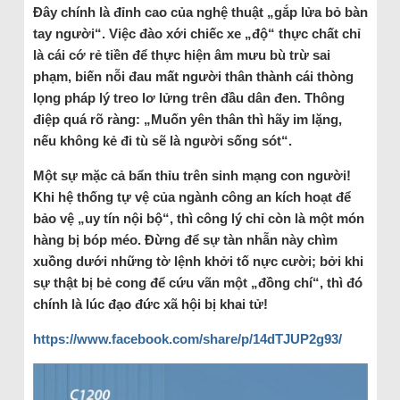
Đây chính là đỉnh cao của nghệ thuật „gắp lửa bỏ bàn
tay người“. Việc đào xới chiếc xe „độ“ thực chất chỉ
là cái cớ rẻ tiền để thực hiện âm mưu bù trừ sai
phạm, biến nỗi đau mất người thân thành cái thòng
lọng pháp lý treo lơ lửng trên đầu dân đen. Thông
điệp quá rõ ràng: „Muốn yên thân thì hãy im lặng,
nếu không kẻ đi tù sẽ là người sống sót“.
Một sự mặc cả bẩn thỉu trên sinh mạng con người!
Khi hệ thống tự vệ của ngành công an kích hoạt để
bảo vệ „uy tín nội bộ“, thì công lý chỉ còn là một món
hàng bị bóp méo. Đừng để sự tàn nhẫn này chìm
xuồng dưới những tờ lệnh khởi tố nực cười; bởi khi
sự thật bị bẻ cong để cứu vãn một „đồng chí“, thì đó
chính là lúc đạo đức xã hội bị khai tử!
https://www.facebook.com/share/p/14dTJUP2g93/