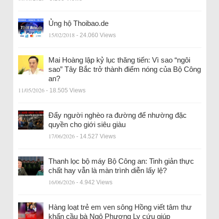
Ủng hộ Thoibao.de
15/02/2018
- 24.060 Views
Mai Hoàng lập kỷ lục thăng tiến: Vì sao “ngôi
sao” Tây Bắc trở thành điểm nóng của Bộ Công
an?
11/05/2026
- 18.505 Views
Đẩy người nghèo ra đường để nhường đặc
quyền cho giới siêu giàu
17/06/2026
- 14.527 Views
Thanh lọc bộ máy Bộ Công an: Tinh giản thực
chất hay vẫn là màn trình diễn lấy lệ?
16/06/2026
- 4.942 Views
Hàng loạt trẻ em ven sông Hồng viết tâm thư
khẩn cầu bà Ngô Phương Ly cứu giúp