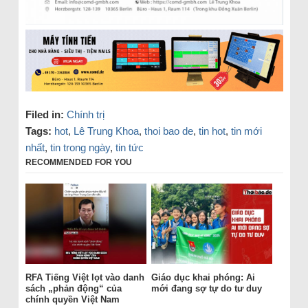
Filed in:
Chính trị
Tags:
hot
,
Lê Trung Khoa
,
thoi bao de
,
tin hot
,
tin mới
nhất
,
tin trong ngày
,
tin tức
RECOMMENDED FOR YOU
RFA Tiếng Việt lọt vào danh
Giáo dục khai phóng: Ai
sách „phản động“ của
mới đang sợ tự do tư duy
chính quyền Việt Nam