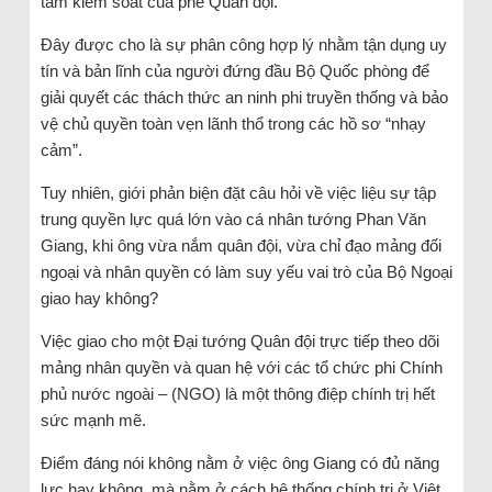
tầm kiểm soát của phe Quân đội.
Đây được cho là sự phân công hợp lý nhằm tận dụng uy
tín và bản lĩnh của người đứng đầu Bộ Quốc phòng để
giải quyết các thách thức an ninh phi truyền thống và bảo
vệ chủ quyền toàn vẹn lãnh thổ trong các hồ sơ “nhạy
cảm”.
Tuy nhiên, giới phản biện đặt câu hỏi về việc liệu sự tập
trung quyền lực quá lớn vào cá nhân tướng Phan Văn
Giang, khi ông vừa nắm quân đội, vừa chỉ đạo mảng đối
ngoại và nhân quyền có làm suy yếu vai trò của Bộ Ngoại
giao hay không?
Việc giao cho một Đại tướng Quân đội trực tiếp theo dõi
mảng nhân quyền và quan hệ với các tổ chức phi Chính
phủ nước ngoài – (NGO) là một thông điệp chính trị hết
sức mạnh mẽ.
Điểm đáng nói không nằm ở việc ông Giang có đủ năng
lực hay không, mà nằm ở cách hệ thống chính trị ở Việt