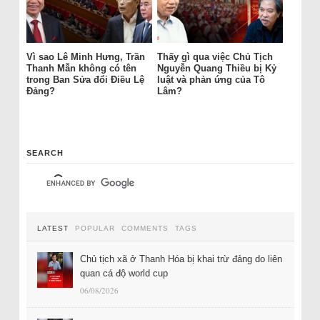
Vì sao Lê Minh Hưng, Trần
Thấy gì qua việc Chủ Tịch
Thanh Mẫn không có tên
Nguyễn Quang Thiều bị Kỷ
trong Ban Sửa đổi Điều Lệ
luật và phản ứng của Tô
Đảng?
Lâm?
SEARCH
LATEST
POPULAR
COMMENTS
TAGS
Chủ tịch xã ở Thanh Hóa bị khai trừ đảng do liên
quan cá độ world cup
06/08/2026