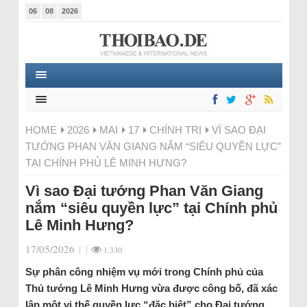
06
08
2026
HOME
2026
MAI
17
CHÍNH TRỊ
VÌ SAO ĐẠI
TƯỚNG PHAN VĂN GIANG NẮM “SIÊU QUYỀN LỰC”
TẠI CHÍNH PHỦ LÊ MINH HƯNG?
Vì sao Đại tướng Phan Văn Giang
nắm “siêu quyền lực” tại Chính phủ
Lê Minh Hưng?
17/05/2026
|
|
1.330
Sự phân công nhiệm vụ mới trong Chính phủ của
Thủ tướng Lê Minh Hưng vừa được công bố, đã xác
lập một vị thế quyền lực “đặc biệt” cho Đại tướng