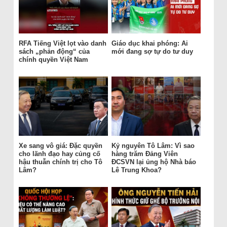
RFA Tiếng Việt lọt vào danh
Giáo dục khai phóng: Ai
sách „phản động“ của
mới đang sợ tự do tư duy
chính quyền Việt Nam
Xe sang vô giá: Đặc quyền
Kỷ nguyên Tô Lâm: Vì sao
cho lãnh đạo hay củng cố
hàng trăm Đảng Viên
hậu thuẫn chính trị cho Tô
ĐCSVN lại ủng hộ Nhà báo
Lâm?
Lê Trung Khoa?