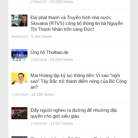
07/08/2023
- 15.060 Views
Đài phát thanh và Truyền hình nhà nước
Slovakia (RTVS) công bố thông tin bà Nguyễn
Thị Thanh Nhàn trốn sang Đức!
06/08/2023
- 5.164 Views
Ủng hộ Thoibao.de
15/02/2018
- 24.049 Views
Mai Hoàng lập kỷ lục thăng tiến: Vì sao “ngôi
sao” Tây Bắc trở thành điểm nóng của Bộ Công
an?
11/05/2026
- 18.498 Views
Đẩy người nghèo ra đường để nhường đặc
quyền cho giới siêu giàu
17/06/2026
- 14.527 Views