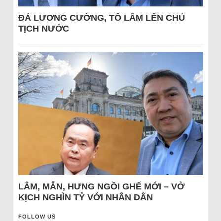
ĐÁ LƯƠNG CƯỜNG, TÔ LÂM LÊN CHỦ
TỊCH NƯỚC
LÂM, MẪN, HƯNG NGỒI GHẾ MỚI – VỞ
KỊCH NGHÌN TỶ VỚI NHÂN DÂN
FOLLOW US