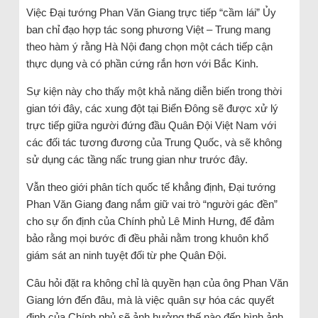
Việc Đại tướng Phan Văn Giang trực tiếp “cầm lái” Ủy
ban chỉ đạo hợp tác song phương Việt – Trung mang
theo hàm ý rằng Hà Nội đang chọn một cách tiếp cận
thực dụng và có phần cứng rắn hơn với Bắc Kinh.
Sự kiện này cho thấy một khả năng diễn biến trong thời
gian tới đây, các xung đột tại Biển Đông sẽ được xử lý
trực tiếp giữa người đứng đầu Quân Đội Việt Nam với
các đối tác tương đương của Trung Quốc, và sẽ không
sử dụng các tầng nấc trung gian như trước đây.
Vẫn theo giới phân tích quốc tế khẳng định, Đại tướng
Phan Văn Giang đang nắm giữ vai trò “người gác đền”
cho sự ổn định của Chính phủ Lê Minh Hưng, để đảm
bảo rằng mọi bước đi đều phải nằm trong khuôn khổ
giám sát an ninh tuyệt đối từ phe Quân Đội.
Câu hỏi đặt ra không chỉ là quyền hạn của ông Phan Văn
Giang lớn đến đâu, mà là việc quân sự hóa các quyết
định của Chính phủ sẽ ảnh hưởng thế nào đến hình ảnh