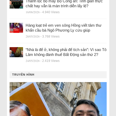
Thanh lọc bộ máy Bộ Công an: Tinh giản thực
chất hay vẫn là màn trình diễn lấy lệ?
16/06/2026
- 4.940 Views
Hàng loạt trẻ em ven sông Hồng viết tâm thư
khẩn cầu bà Ngô Phương Ly cứu giúp
28/05/2026
- 3.768 Views
“Nhà là để ở, không phải để tích sản”: Vì sao Tô
Lâm không đánh thuế Bất Động sản thứ 2?
24/05/2026
- 2.419 Views
TRUYỀN HÌNH