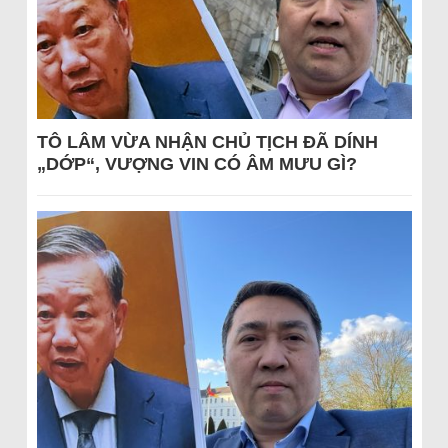
TÔ LÂM VỪA NHẬN CHỦ TỊCH ĐÃ DÍNH
„DỚP“, VƯỢNG VIN CÓ ÂM MƯU GÌ?