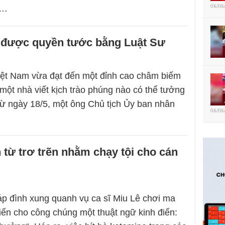
08/08
,…
ã được quyền tước bằng Luật Sư
iệt Nam vừa đạt đến một đỉnh cao châm biếm
ột nhà viết kịch trào phúng nào có thể tưởng
từ ngày 18/5, một ông Chủ tịch Ủy ban nhân
08/08
 từ trơ trẽn nhằm chạy tội cho cán
áp đình xung quanh vụ ca sĩ Miu Lê chơi ma
iến cho công chúng một thuật ngữ kinh điển: