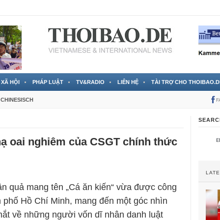
 đã được chính thức xác nhận
3 Jahren ago
XÃ HỘI
PHÁP LUẬT
TV&RADIO
LIÊN HỆ
TÀI TRỢ CHO THOIBAO.D
CHINESISCH
F
SEARC
nạ oai nghiêm của CSGT chính thức
LAT
ân quả mang tên „Cá ăn kiến“ vừa được công
h phố Hồ Chí Minh, mang đến một góc nhìn
ắt về những người vốn dĩ nhân danh luật