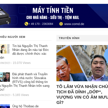
HIỀU NGƯỜI XEM
TRUYỀN HÌNH
Tin bà Nguyễn Thị Thanh
Nhàn đang ẩn náu tại Đức
đã được chính thức xác
hận
/08/2023
- 15.070 Views
Đài phát thanh và Truyền
hình nhà nước Slovakia
(RTVS) công bố thông tin
à Nguyễn Thị Thanh Nhàn trốn sang
TÔ LÂM VỪA NHẬN CHỦ
ức!
TỊCH ĐÃ DÍNH „DỚP“,
/08/2023
- 5.165 Views
VƯỢNG VIN CÓ ÂM MƯ
GÌ?
Ủng hộ Thoibao.de