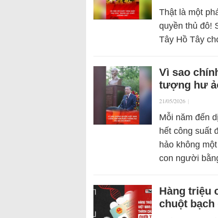
Thật là một phá
quyền thủ đô! 
Tây Hồ Tây cho
Vì sao chín
tượng hư ả
21/05/2026
|
Mỗi năm đến dị
hết công suất 
hảo không một 
con người bằ
Hàng triệu
chuột bạch