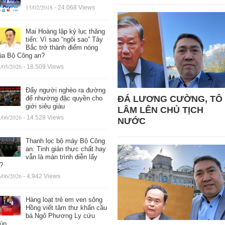
15/02/2018
- 24.068 Views
Mai Hoàng lập kỷ lục thăng
tiến: Vì sao “ngôi sao” Tây
Bắc trở thành điểm nóng
ủa Bộ Công an?
/05/2026
- 18.509 Views
Đẩy người nghèo ra đường
ĐÁ LƯƠNG CƯỜNG, TÔ
để nhường đặc quyền cho
giới siêu giàu
LÂM LÊN CHỦ TỊCH
/06/2026
- 14.528 Views
NƯỚC
Thanh lọc bộ máy Bộ Công
an: Tinh giản thực chất hay
vẫn là màn trình diễn lấy
ệ?
/06/2026
- 4.942 Views
Hàng loạt trẻ em ven sông
Hồng viết tâm thư khẩn cầu
bà Ngô Phương Ly cứu
iúp