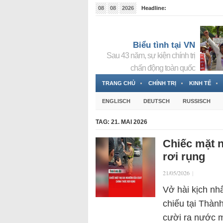
08
08
2026
Headline:
Tin bà Nguyễn Thị Thanh Nhàn đang ẩn náu tại Đức
Biểu tình tại VN
Sau 43 năm, sự kiện chính trị
chấn động toàn quốc
TRANG CHỦ
CHÍNH TRỊ
KINH TẾ
ENGLISCH
DEUTSCH
RUSSISCH
TAG:
21. MAI 2026
Chiếc mặt 
rơi rụng
21/05/2026
|
Vở hài kịch nh
chiếu tại Thàn
cười ra nước m