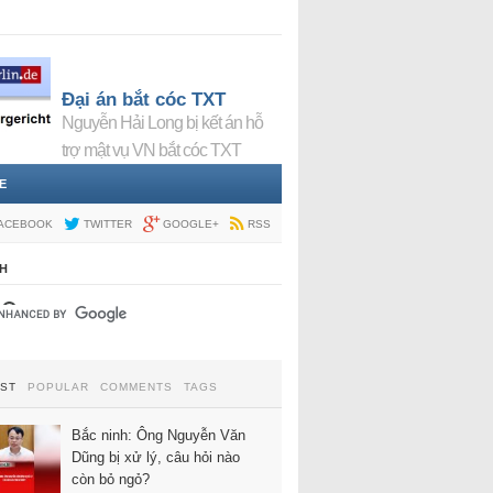
Đại án bắt cóc TXT
Nguyễn Hải Long bị kết án hỗ
trợ mật vụ VN bắt cóc TXT
E
ACEBOOK
TWITTER
GOOGLE+
RSS
H
EST
POPULAR
COMMENTS
TAGS
Bắc ninh: Ông Nguyễn Văn
Dũng bị xử lý, câu hỏi nào
còn bỏ ngỏ?