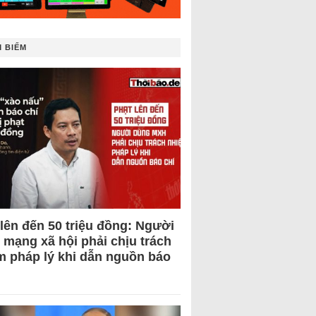
 BIẾM
 lên đến 50 triệu đồng: Người
 mạng xã hội phải chịu trách
m pháp lý khi dẫn nguồn báo