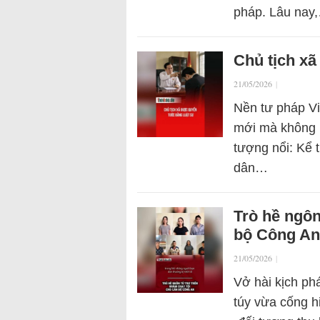
pháp. Lâu nay
Chủ tịch x
21/05/2026
|
Nền tư pháp V
mới mà không m
tượng nổi: Kể 
dân…
Trò hề ngôn
bộ Công An
21/05/2026
|
Vở hài kịch ph
túy vừa cống h