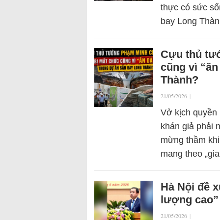
thực có sức số
bay Long Thàn
Cựu thủ tư
cũng vì “ăn
Thành?
21/05/2026
|
Vở kịch quyền 
khán giả phải 
mừng thầm khi
mang theo „gia
Hà Nội đề x
lượng cao”
21/05/2026
|