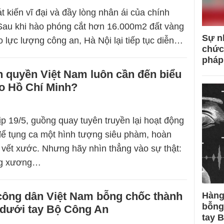
t kiến vĩ đại và đầy lòng nhân ái của chính
Sau khi hào phóng cắt hơn 16.000m2 đất vàng
Sự n
 lực lượng công an, Hà Nội lại tiếp tục diễn…
chức
pháp
h quyền Việt Nam luôn cần đến biểu
o Hồ Chí Minh?
p 19/5, guồng quay tuyên truyền lại hoạt động
để tụng ca một hình tượng siêu phàm, hoàn
vết xước. Nhưng hãy nhìn thẳng vào sự thật:
ng xương…
 công dân Việt Nam bỗng chốc thành
Hàng
bỗng
 dưới tay Bộ Công An
tay 