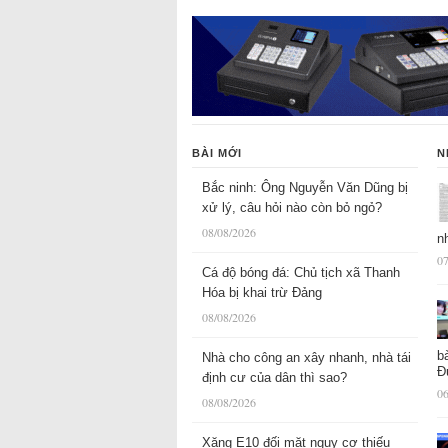
BÀI MỚI
N
Bắc ninh: Ông Nguyễn Văn Dũng bị
xử lý, câu hỏi nào còn bỏ ngỏ?
08/08/2026
n
07
Cá độ bóng đá: Chủ tịch xã Thanh
Hóa bị khai trừ Đảng
08/08/2026
b
Nhà cho công an xây nhanh, nhà tái
Đ
định cư của dân thì sao?
06
08/08/2026
Xăng E10 đối mặt nguy cơ thiếu