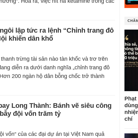
hưởng“. Hóa ra, việc hít hà ketamine trong các
CHÂM
ngôi lập tức ra lệnh “Chỉnh trang đô
 Nội khiến dân khổ
thanh trừng tài sản nào tàn khốc và trơ trẽn
ang diễn ra dưới danh nghĩa „chỉnh trang đô
i. Hơn 200 ngàn hộ dân bỗng chốc trở thành
Phạt
bay Long Thành: Bánh vẽ siêu công
dùng
nhiệ
 bẫy đội vốn trăm tỷ
chí
đội vốn“ của các đại dự án tại Việt Nam quả