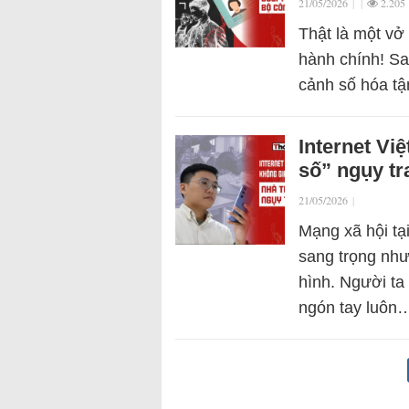
21/05/2026
|
|
2.205
Thật là một vở
hành chính! Sa
cảnh số hóa t
Internet Vi
số” ngụy t
21/05/2026
|
Mạng xã hội tạ
sang trọng như
hình. Người ta
ngón tay luôn