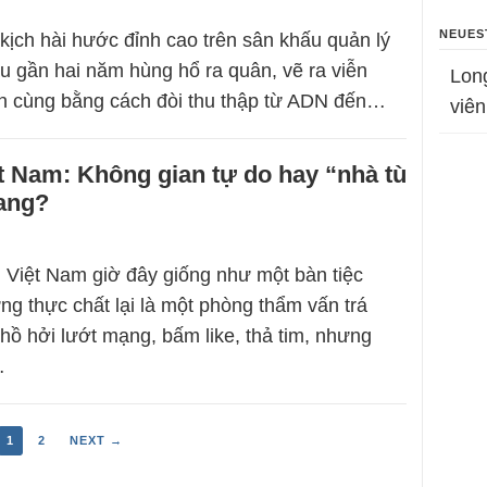
NEUES
 kịch hài hước đỉnh cao trên sân khấu quản lý
u gần hai năm hùng hổ ra quân, vẽ ra viễn
Lon
ận cùng bằng cách đòi thu thập từ ADN đến…
viên
ệt Nam: Không gian tự do hay “nhà tù
rang?
i Việt Nam giờ đây giống như một bàn tiệc
ng thực chất lại là một phòng thẩm vấn trá
 hồ hởi lướt mạng, bấm like, thả tim, nhưng
…
1
2
NEXT →