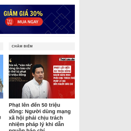
CHÂM BIẾM
Phạt lên đến 50 triệu
đồng: Người dùng mạng
U
xã hội phải chịu trách
nhiệm pháp lý khi dẫn
nguồn báo chí