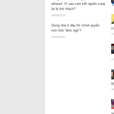
ethanol: Vì sao cam kết nguồn cung
lại bị thử thách?
08/08/2026
Dựng nhà ở đâu thì chính quyền
c
mới thôi “dòm ngó”?
11
08/08/2026
17
l
16
g