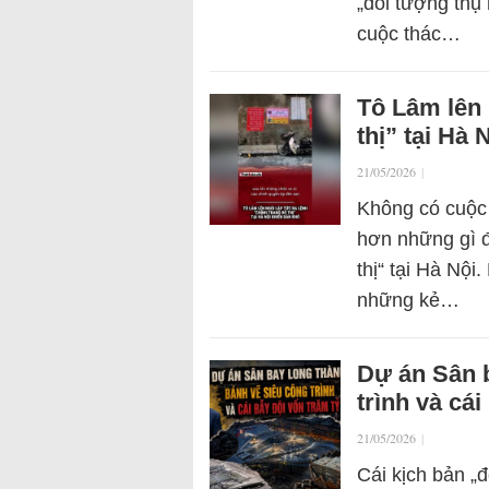
„đối tượng thụ 
cuộc thác…
Tô Lâm lên 
thị” tại Hà
21/05/2026
|
Không có cuộc 
hơn những gì đ
thị“ tại Hà Nộ
những kẻ…
Dự án Sân 
trình và cái
21/05/2026
|
Cái kịch bản „