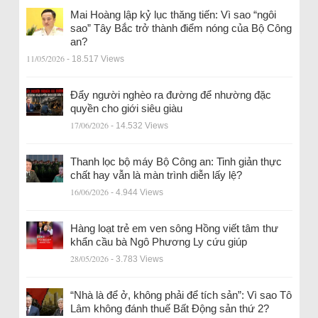
Mai Hoàng lập kỷ lục thăng tiến: Vì sao “ngôi
sao” Tây Bắc trở thành điểm nóng của Bộ Công
an?
11/05/2026
- 18.517 Views
Đẩy người nghèo ra đường để nhường đặc
quyền cho giới siêu giàu
17/06/2026
- 14.532 Views
Thanh lọc bộ máy Bộ Công an: Tinh giản thực
chất hay vẫn là màn trình diễn lấy lệ?
16/06/2026
- 4.944 Views
Hàng loạt trẻ em ven sông Hồng viết tâm thư
khẩn cầu bà Ngô Phương Ly cứu giúp
28/05/2026
- 3.783 Views
“Nhà là để ở, không phải để tích sản”: Vì sao Tô
Lâm không đánh thuế Bất Động sản thứ 2?