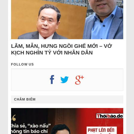
LÂM, MẪN, HƯNG NGỒI GHẾ MỚI – VỞ
KỊCH NGHÌN TỶ VỚI NHÂN DÂN
FOLLOW US
CHÂM BIẾM