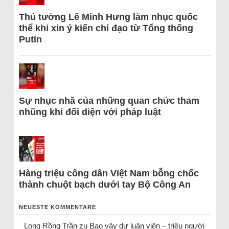
Thủ tướng Lê Minh Hưng làm nhục quốc
thể khi xin ý kiến chỉ đạo từ Tổng thống
Putin
Sự nhục nhã của những quan chức tham
nhũng khi đối diện với pháp luật
Hàng triệu công dân Việt Nam bỗng chốc
thành chuột bạch dưới tay Bộ Công An
NEUESTE KOMMENTARE
Long Rồng Trần
zu
Bao vây dư luận viên – triệu người