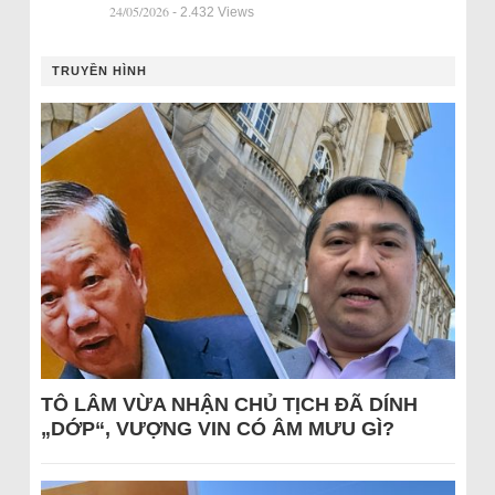
24/05/2026
- 2.432 Views
TRUYỀN HÌNH
TÔ LÂM VỪA NHẬN CHỦ TỊCH ĐÃ DÍNH
„DỚP“, VƯỢNG VIN CÓ ÂM MƯU GÌ?