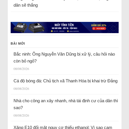
dân sẽ thắng
BÀI MỚI
Bắc ninh: Ông Nguyễn Văn Dũng bị xử lý, câu hỏi nào
còn bỏ ngỏ?
08/08/2026
Cá độ bóng đá: Chủ tịch xã Thanh Hóa bị khai trừ Đảng
08/08/2026
Nhà cho công an xây nhanh, nhà tái định cư của dân thì
sao?
08/08/2026
Xăng E10 đối mặt nguy cơ thiếu ethanol: Vì sao cam