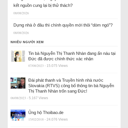
kết nguồn cung lại bị thử thách?
08/08/2026
Dựng nhà ở đâu thì chính quyền mới thôi “dòm ngó”?
08/08/2026
NHIỀU NGƯỜI XEM
Tin bà Nguyễn Thị Thanh Nhàn đang ẩn náu tại
Đức đã được chính thức xác nhận
07/08/2023
- 15.075 Views
Đài phát thanh và Truyền hình nhà nước
Slovakia (RTVS) công bố thông tin bà Nguyễn
Thị Thanh Nhàn trốn sang Đức!
06/08/2023
- 5.167 Views
Ủng hộ Thoibao.de
15/02/2018
- 24.076 Views