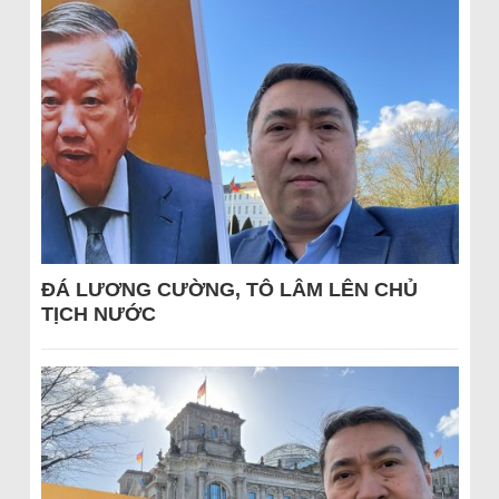
ĐÁ LƯƠNG CƯỜNG, TÔ LÂM LÊN CHỦ
TỊCH NƯỚC