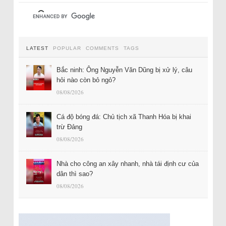
LATEST
POPULAR
COMMENTS
TAGS
Bắc ninh: Ông Nguyễn Văn Dũng bị xử lý, câu
hỏi nào còn bỏ ngỏ?
08/08/2026
Cá độ bóng đá: Chủ tịch xã Thanh Hóa bị khai
trừ Đảng
08/08/2026
Nhà cho công an xây nhanh, nhà tái định cư của
dân thì sao?
08/08/2026