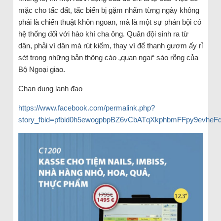
mặc cho tấc đất, tấc biển bị gặm nhấm từng ngày không
phải là chiến thuật khôn ngoan, mà là một sự phản bội có
hệ thống đối với hào khí cha ông. Quân đội sinh ra từ
dân, phải vì dân mà rút kiếm, thay vì để thanh gươm ấy rỉ
sét trong những bản thông cáo „quan ngại“ sáo rỗng của
Bộ Ngoại giao.
Chan dung lanh đạo
https://www.facebook.com/permalink.php?
story_fbid=pfbid0h5ewogpbpBZ6vCbATqXkphbmFFpy9evhe