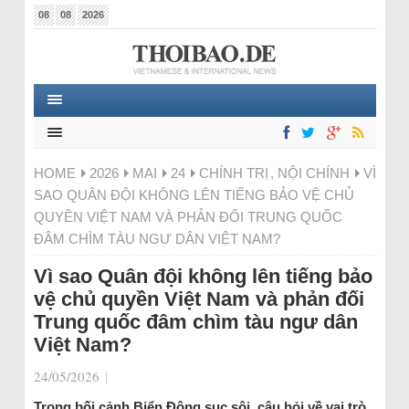
08
08
2026
HOME
2026
MAI
24
CHÍNH TRỊ
,
NỘI CHÍNH
VÌ
SAO QUÂN ĐỘI KHÔNG LÊN TIẾNG BẢO VỆ CHỦ
QUYỀN VIỆT NAM VÀ PHẢN ĐỐI TRUNG QUỐC
ĐÂM CHÌM TÀU NGƯ DÂN VIỆT NAM?
Vì sao Quân đội không lên tiếng bảo
vệ chủ quyền Việt Nam và phản đối
Trung quốc đâm chìm tàu ngư dân
Việt Nam?
24/05/2026
|
Trong bối cảnh Biển Đông sục sôi, câu hỏi về vai trò