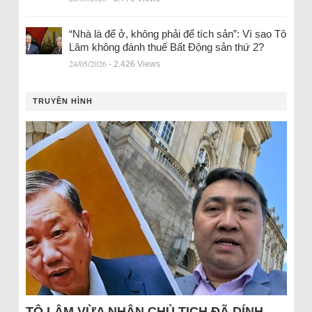
“Nhà là để ở, không phải để tích sản”: Vì sao Tô
Lâm không đánh thuế Bất Động sản thứ 2?
24/05/2026
- 2.426 Views
TRUYỀN HÌNH
TÔ LÂM VỪA NHẬN CHỦ TỊCH ĐÃ DÍNH