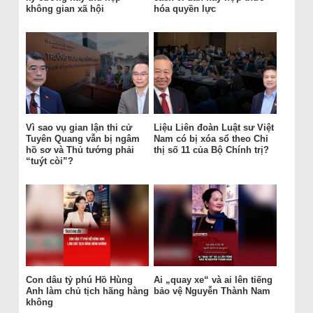
không gian xã hội
hóa quyền lực
Vì sao vụ gian lận thi cử
Liệu Liên đoàn Luật sư Việt
Tuyên Quang vẫn bị ngâm
Nam có bị xóa sổ theo Chỉ
hồ sơ và Thủ tướng phải
thị số 11 của Bộ Chính trị?
“tuýt còi”?
Con dâu tỷ phú Hồ Hùng
Ai „quay xe“ và ai lên tiếng
Anh làm chủ tịch hãng hàng
bảo vệ Nguyễn Thành Nam
không