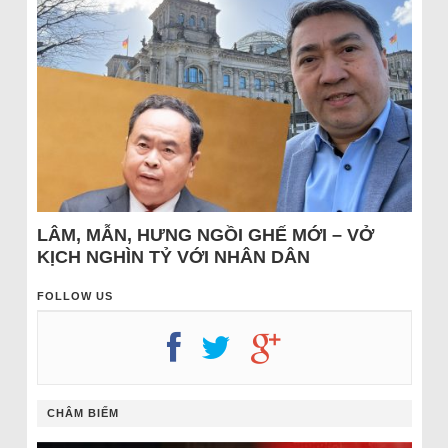
LÂM, MẪN, HƯNG NGỒI GHẾ MỚI – VỞ
KỊCH NGHÌN TỶ VỚI NHÂN DÂN
FOLLOW US
CHÂM BIẾM