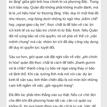
im lặng“ giữa giới tinh hoa chính trị và phương Bắc. Trong
kịch bản này, Quân đội không phải không muốn đánh, mà
là bị „vô hiệu hóa“ từ thượng tầng. Việc duy trì một thái độ
nhu nhược, núp bóng dưới những từ ngữ như „kiềm chế“
hay „ngoại giao cây tre“, thực chất là để bảo vệ các lợi
ích kinh tế và sự bảo trợ chính trị từ Bắc Kinh. Nếu Quân
đội nổ súng bảo vệ chủ quyền, nó sẽ phá vỡ thế cờ „vận
mệnh chung“ mà các nhóm lợi ích đã dày công xây dựng
để duy trì quyền lực tuyệt đối.
Sâu xa hơn, giới quan sát đặt nghi vấn về việc „phi chính
trị hóa“ quân đội thực chất là cách để biến „thanh gươm
và lá chắn“ thành công cụ bảo vệ ngai vàng thay vì bảo
vệ lãnh thổ. Khi các tướng lĩnh mải mê với các dự án
kinh tế sân sau, tinh thần chiến đấu bị xói mòn bởi những
cam kết ngầm về việc „giữ nguyên trạng“.
Đã đến lúc phải nhìn thẳng vào sự thật: Nếu cứ chờ đợi
cho đến khi đối phương hoàn tất các căn cứ quân sự
khổng lồ, thì mọi hành động sau đó chỉ là tự sát. Việc để