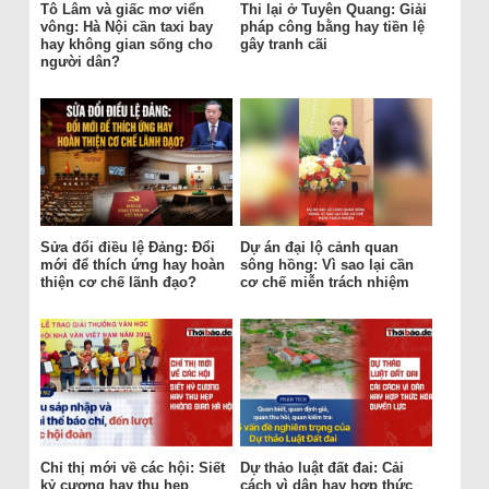
Tô Lâm và giấc mơ viển
Thi lại ở Tuyên Quang: Giải
vông: Hà Nội cần taxi bay
pháp công bằng hay tiền lệ
hay không gian sống cho
gây tranh cãi
người dân?
Sửa đổi điều lệ Đảng: Đổi
Dự án đại lộ cảnh quan
mới để thích ứng hay hoàn
sông hồng: Vì sao lại cần
thiện cơ chế lãnh đạo?
cơ chế miễn trách nhiệm
Chỉ thị mới về các hội: Siết
Dự thảo luật đất đai: Cải
kỷ cương hay thu hẹp
cách vì dân hay hợp thức