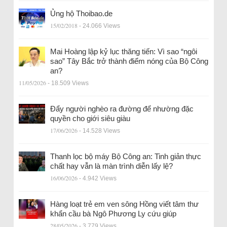
Ủng hộ Thoibao.de
15/02/2018
- 24.066 Views
Mai Hoàng lập kỷ lục thăng tiến: Vì sao “ngôi
sao” Tây Bắc trở thành điểm nóng của Bộ Công
an?
11/05/2026
- 18.509 Views
Đẩy người nghèo ra đường để nhường đặc
quyền cho giới siêu giàu
17/06/2026
- 14.528 Views
Thanh lọc bộ máy Bộ Công an: Tinh giản thực
chất hay vẫn là màn trình diễn lấy lệ?
16/06/2026
- 4.942 Views
Hàng loạt trẻ em ven sông Hồng viết tâm thư
khẩn cầu bà Ngô Phương Ly cứu giúp
28/05/2026
- 3.779 Views