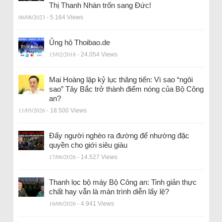
Thị Thanh Nhàn trốn sang Đức!
06/08/2023
- 5.164 Views
Ủng hộ Thoibao.de
15/02/2018
- 24.054 Views
Mai Hoàng lập kỷ lục thăng tiến: Vì sao “ngôi
sao” Tây Bắc trở thành điểm nóng của Bộ Công
an?
11/05/2026
- 18.500 Views
Đẩy người nghèo ra đường để nhường đặc
quyền cho giới siêu giàu
17/06/2026
- 14.527 Views
Thanh lọc bộ máy Bộ Công an: Tinh giản thực
chất hay vẫn là màn trình diễn lấy lệ?
16/06/2026
- 4.941 Views