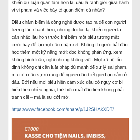
khiến dư luận quan tâm hơn là: đâu là ranh giới giữa hành
vi vi phạm và việc bày tỏ quan điểm cá nhân?
Điều châm biếm là công nghệ được tạo ra để con người
tương tác nhanh hơn, nhưng đôi lúc lại khiến người ta
cân nhắc lâu hơn trước khi bấm một biểu tượng mặt
cười hay để lại một câu nhận xét. Không ít người bắt đầu
học thêm một kỹ năng mới: đọc không phản ứng, xem
không bình luận, nghĩ nhưng không viết. Một xã hội ổn
định không chỉ cần luật pháp đủ mạnh để xử lý sai phạm,
mà còn cần sự rõ ràng để người dân biết giới hạn nằm ở
đâu. Bởi nếu mọi biểu hiện cảm xúc đều có nguy cơ bị
hiểu theo nhiều nghĩa, thứ biến mất đầu tiên không phải
tranh cãi – mà là sự cởi mở.
https://www.facebook.com/share/p/1J2SHAkXDT/