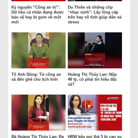
Kỷ nguyên “Công an trị”:
Du Thiên và những clip
Dữ liệu cá nhân đang được
“nhạc nịnh”: Lấy lòng cấp
bảo vệ hay bị gom về một
trên hay vô tình giúp dân xả
mối
stress
Tô Anh Dũng: Từ công an
Hoàng Thị Thúy Lan: Nộp
xã đến ghế chủ tịch tỉnh
48 tỷ, có phải tín hiệu đặc
xá?
Bà Hoàng Thị Thúy Lan: Ra
HRW kêu gọi thả 5 bị can vụ