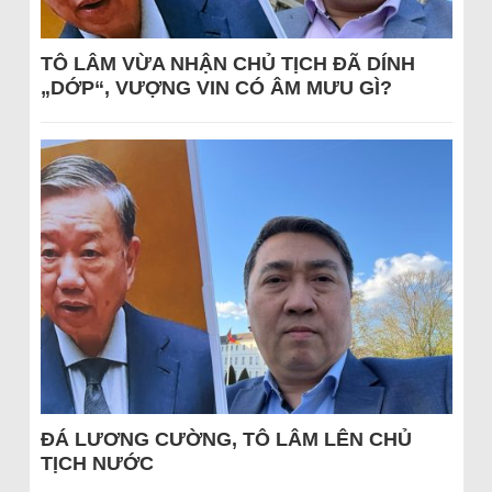
TÔ LÂM VỪA NHẬN CHỦ TỊCH ĐÃ DÍNH
„DỚP“, VƯỢNG VIN CÓ ÂM MƯU GÌ?
ĐÁ LƯƠNG CƯỜNG, TÔ LÂM LÊN CHỦ
TỊCH NƯỚC