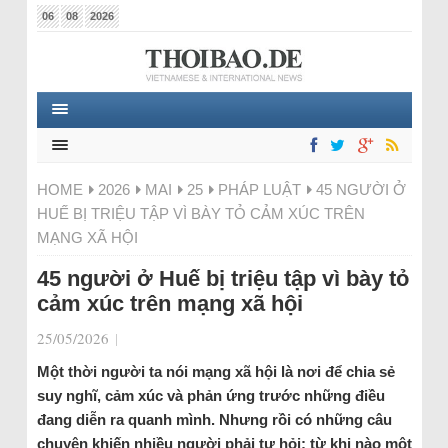
06
08
2026
HOME
2026
MAI
25
PHÁP LUẬT
45 NGƯỜI Ở
HUẾ BỊ TRIỆU TẬP VÌ BÀY TỎ CẢM XÚC TRÊN
MẠNG XÃ HỘI
45 người ở Huế bị triệu tập vì bày tỏ
cảm xúc trên mạng xã hội
25/05/2026
|
Một thời người ta nói mạng xã hội là nơi để chia sẻ
suy nghĩ, cảm xúc và phản ứng trước những điều
đang diễn ra quanh mình. Nhưng rồi có những câu
chuyện khiến nhiều người phải tự hỏi: từ khi nào một