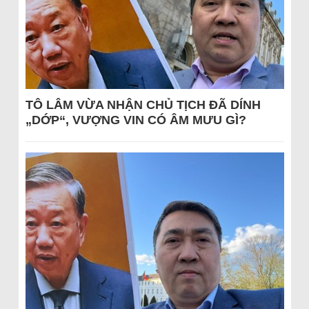
TÔ LÂM VỪA NHẬN CHỦ TỊCH ĐÃ DÍNH
„DỚP“, VƯỢNG VIN CÓ ÂM MƯU GÌ?