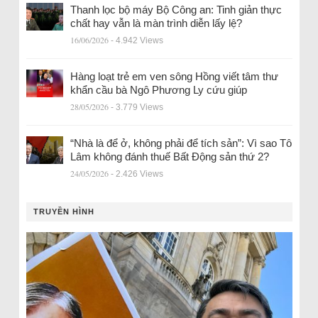
Thanh lọc bộ máy Bộ Công an: Tinh giản thực
chất hay vẫn là màn trình diễn lấy lệ?
16/06/2026
- 4.942 Views
Hàng loạt trẻ em ven sông Hồng viết tâm thư
khẩn cầu bà Ngô Phương Ly cứu giúp
28/05/2026
- 3.779 Views
“Nhà là để ở, không phải để tích sản”: Vì sao Tô
Lâm không đánh thuế Bất Động sản thứ 2?
24/05/2026
- 2.426 Views
TRUYỀN HÌNH