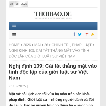
08
08
2026
HOME
2026
MAI
26
CHÍNH TRỊ
,
PHÁP LUẬT
NGHỊ ĐỊNH 109: CÁI TÁT THẲNG MẶT VÀO TÍNH
ĐỘC LẬP CỦA GIỚI LUẬT SƯ VIỆT NAM
Nghị định 109: Cái tát thẳng mặt vào
tính độc lập của giới luật sư Việt
Nam
26/05/2026
|
Một vở hài kịch đen tối vừa hạ màn trên sân khấu
pháp đình: Giới luật sư – những người dành cả đời
để cãi lý, bảo vệ quyền lợi cho thiên hạ – nay chính