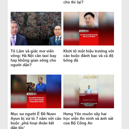
cho thi lại?
Tô Lâm và giấc mơ viển
Khởi tố một hiệu trưởng với
vông: Hà Nội cần taxi bay
cáo buộc đánh bạc và cá độ
hay không gian sống cho
bóng đá
người dân?
Mục sư người Ê Đê Nuen
Hưng Yên muốn xây hai
Ayun bị xử tù 7 năm với cáo
học viện An ninh và ảnh sát
buộc ‚phá hoại đoàn kết
của Bộ Công An
dân tộc‘