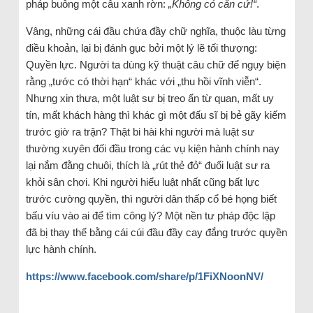
pháp buông một câu xanh rờn:
„Không có căn cứ!“
.
Vâng, những cái đầu chứa đầy chữ nghĩa, thuộc làu từng
điều khoản, lại bị đánh gục bởi một lý lẽ tối thượng:
Quyền lực. Người ta dùng kỹ thuật câu chữ để ngụy biện
rằng „tước có thời hạn“ khác với „thu hồi vĩnh viễn“.
Nhưng xin thưa, một luật sư bị treo ấn từ quan, mất uy
tín, mất khách hàng thì khác gì một đấu sĩ bị bẻ gãy kiếm
trước giờ ra trận? Thật bi hài khi người mà luật sư
thường xuyên đối đầu trong các vụ kiện hành chính nay
lại nắm đằng chuôi, thích là „rút thẻ đỏ“ đuổi luật sư ra
khỏi sân chơi. Khi người hiểu luật nhất cũng bất lực
trước cường quyền, thì người dân thấp cổ bé họng biết
bấu víu vào ai để tìm công lý? Một nền tư pháp độc lập
đã bị thay thế bằng cái cúi đầu đầy cay đắng trước quyền
lực hành chính.
https://www.facebook.com/share/p/1FiXNoonNV/