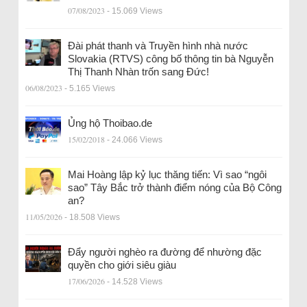
07/08/2023
- 15.069 Views
Đài phát thanh và Truyền hình nhà nước
Slovakia (RTVS) công bố thông tin bà Nguyễn
Thị Thanh Nhàn trốn sang Đức!
06/08/2023
- 5.165 Views
Ủng hộ Thoibao.de
15/02/2018
- 24.066 Views
Mai Hoàng lập kỷ lục thăng tiến: Vì sao “ngôi
sao” Tây Bắc trở thành điểm nóng của Bộ Công
an?
11/05/2026
- 18.508 Views
Đẩy người nghèo ra đường để nhường đặc
quyền cho giới siêu giàu
17/06/2026
- 14.528 Views