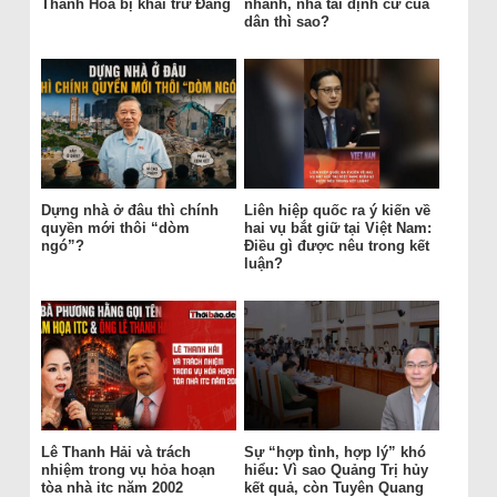
Thanh Hóa bị khai trừ Đảng
nhanh, nhà tái định cư của
dân thì sao?
Dựng nhà ở đâu thì chính
Liên hiệp quốc ra ý kiến về
quyền mới thôi “dòm
hai vụ bắt giữ tại Việt Nam:
ngó”?
Điều gì được nêu trong kết
luận?
Lê Thanh Hải và trách
Sự “hợp tình, hợp lý” khó
nhiệm trong vụ hỏa hoạn
hiểu: Vì sao Quảng Trị hủy
tòa nhà itc năm 2002
kết quả, còn Tuyên Quang