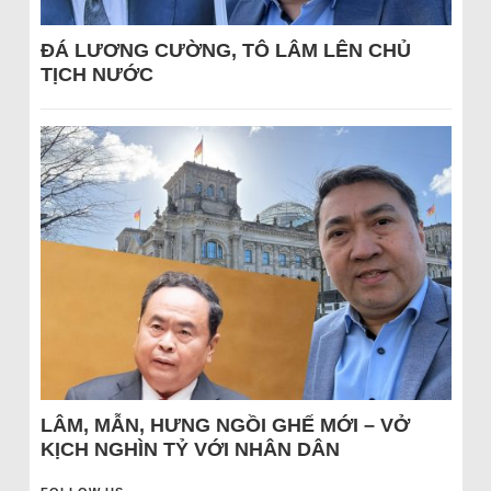
ĐÁ LƯƠNG CƯỜNG, TÔ LÂM LÊN CHỦ
TỊCH NƯỚC
LÂM, MẪN, HƯNG NGỒI GHẾ MỚI – VỞ
KỊCH NGHÌN TỶ VỚI NHÂN DÂN