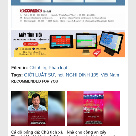
Filed in:
Chính trị
,
Pháp luật
Tags:
GIỚI LUẬT SƯ
,
hot
,
NGHỊ ĐỊNH 109
,
Việt Nam
RECOMMENDED FOR YOU
Cá độ bóng đá: Chủ tịch xã
Nhà cho công an xây