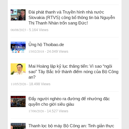
Đài phát thanh và Truyền hình nhà nước
Slovakia (RTVS) công bố thông tin bà Nguyễn
Thị Thanh Nhàn trốn sang Đức!
06/08/2023
- 5.164 Views
Ủng hộ Thoibao.de
15/02/2018
- 24.049 Views
Mai Hoàng lập kỷ lục thăng tiến: Vì sao “ngôi
sao” Tây Bắc trở thành điểm nóng của Bộ Công
an?
11/05/2026
- 18.498 Views
Đẩy người nghèo ra đường để nhường đặc
quyền cho giới siêu giàu
17/06/2026
- 14.527 Views
Thanh lọc bộ máy Bộ Công an: Tinh giản thực