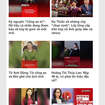
Kỷ nguyên “Công an trị”:
Du Thiên và những clip
Dữ liệu cá nhân đang được
“nhạc nịnh”: Lấy lòng cấp
bảo vệ hay bị gom về một
trên hay vô tình giúp dân xả
mối
stress
Tô Anh Dũng: Từ công an
Hoàng Thị Thúy Lan: Nộp
xã đến ghế chủ tịch tỉnh
48 tỷ, có phải tín hiệu đặc
xá?