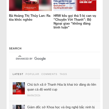
Bà Hoàng Thị Thúy Lan: Ra
HRW kêu gọi thả 5 bị can vụ
tòa khóc nghèo
“Chuyện Với Thanh”: Bộ
Ngoại giao “không đáng
bình luận”
SEARCH
LATEST
POPULAR
COMMENTS
TAGS
Chủ tịch xã ở Thanh Hóa bị khai trừ đảng do liên
quan cá độ world cup
06/08/2026
Giám đốc sở Khoa học và ông nghệ bắc ninh bị