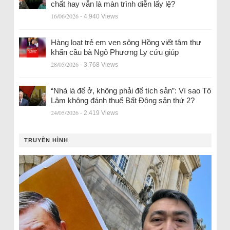
chất hay vẫn là màn trình diễn lấy lệ?
16/06/2026
- 4.940 Views
Hàng loạt trẻ em ven sông Hồng viết tâm thư
khẩn cầu bà Ngô Phương Ly cứu giúp
28/05/2026
- 3.768 Views
“Nhà là để ở, không phải để tích sản”: Vì sao Tô
Lâm không đánh thuế Bất Động sản thứ 2?
24/05/2026
- 2.419 Views
TRUYỀN HÌNH