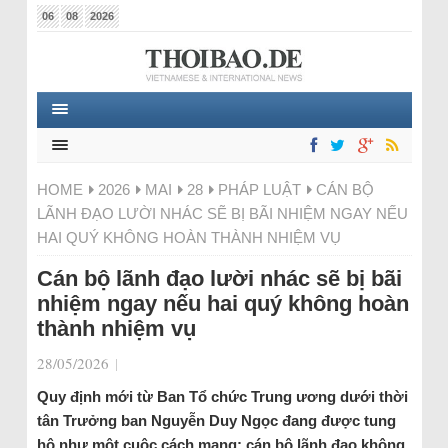
06
08
2026
HOME
2026
MAI
28
PHÁP LUẬT
CÁN BỘ
LÃNH ĐẠO LƯỜI NHÁC SẼ BỊ BÃI NHIỆM NGAY NẾU
HAI QUÝ KHÔNG HOÀN THÀNH NHIỆM VỤ
Cán bộ lãnh đạo lười nhác sẽ bị bãi
nhiệm ngay nếu hai quý không hoàn
thành nhiệm vụ
28/05/2026
|
Quy định mới từ Ban Tổ chức Trung ương dưới thời
tân Trưởng ban Nguyễn Duy Ngọc đang được tung
hô như một cuộc cách mạng: cán bộ lãnh đạo không