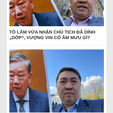
TÔ LÂM VỪA NHẬN CHỦ TỊCH ĐÃ DÍNH
„DỚP“, VƯỢNG VIN CÓ ÂM MƯU GÌ?