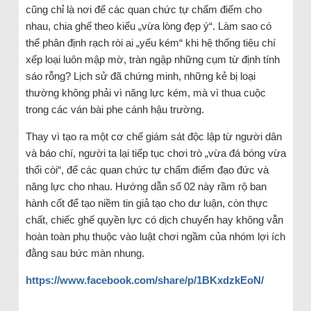
cũng chỉ là nơi để các quan chức tự chấm điểm cho
nhau, chia ghế theo kiểu „vừa lòng đẹp ý“. Làm sao có
thể phân định rạch ròi ai „yếu kém“ khi hệ thống tiêu chí
xếp loại luôn mập mờ, tràn ngập những cụm từ định tính
sáo rỗng? Lịch sử đã chứng minh, những kẻ bị loại
thường không phải vì năng lực kém, mà vì thua cuộc
trong các ván bài phe cánh hậu trường.
Thay vì tạo ra một cơ chế giám sát độc lập từ người dân
và báo chí, người ta lại tiếp tục chơi trò „vừa đá bóng vừa
thổi còi“, để các quan chức tự chấm điểm đạo đức và
năng lực cho nhau. Hướng dẫn số 02 này rầm rộ ban
hành cốt để tạo niềm tin giả tạo cho dư luận, còn thực
chất, chiếc ghế quyền lực có dịch chuyển hay không vẫn
hoàn toàn phụ thuộc vào luật chơi ngầm của nhóm lợi ích
đằng sau bức màn nhung.
https://www.facebook.com/share/p/1BKxdzkEoN/