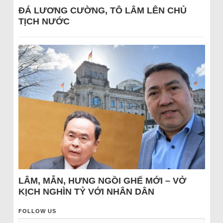
ĐÁ LƯƠNG CƯỜNG, TÔ LÂM LÊN CHỦ
TỊCH NƯỚC
LÂM, MẪN, HƯNG NGỒI GHẾ MỚI – VỞ
KỊCH NGHÌN TỶ VỚI NHÂN DÂN
FOLLOW US