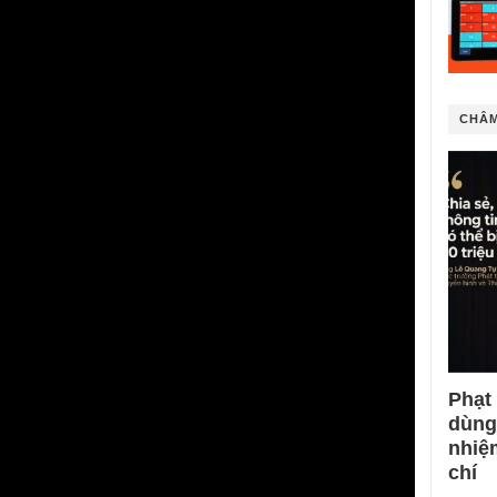
CHÂM
Phạt
dùng
nhiệ
chí