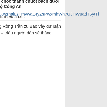
 chốc thành chuột bạch dưới
Bộ Công An
wL4QBwzrhaiLzTmvwaL4yZsPwxmhWh7GJHWuadT5ytTl
TE KOMMENTARE
g Rồng Trần
zu
Bao vây dư luận
 – triệu người dân sẽ thắng