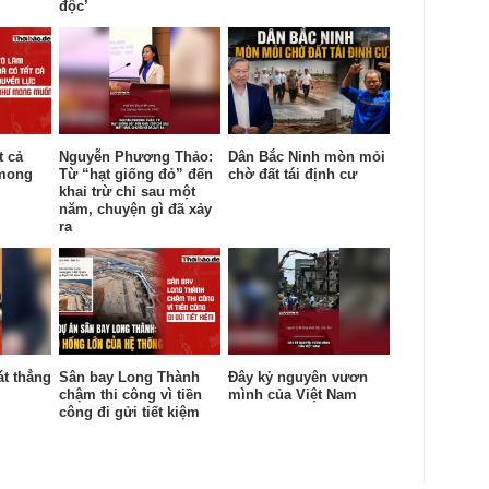
độc’
t cả
Nguyễn Phương Thảo:
Dân Bắc Ninh mòn mỏi
 mong
Từ “hạt giống đỏ” đến
chờ đất tái định cư
khai trừ chỉ sau một
năm, chuyện gì đã xảy
ra
át thẳng
Sân bay Long Thành
Đây kỷ nguyên vươn
chậm thi công vì tiền
mình của Việt Nam
công đi gửi tiết kiệm