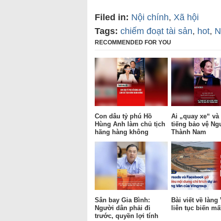
Filed in:
Nội chính
,
Xã hội
Tags:
chiếm đoạt tài sản
,
hot
,
N
RECOMMENDED FOR YOU
Con dâu tỷ phú Hồ
Ai „quay xe“ và 
Hùng Anh làm chủ tịch
tiếng bảo vệ Ng
hãng hàng không
Thành Nam
Sân bay Gia Bình:
Bài viết về làng
Người dân phải đi
liên tục biến mấ
trước, quyền lợi tính