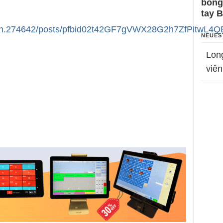
bỗng
tay 
e.anh.274642/posts/pfbid02t42GF7gVWX28G2h7ZfPit
NEUES
Lon
viên