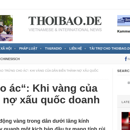
 đã được chính thức xác nhận
3 Jahren ago
XÃ HỘI
PHÁP LUẬT
TV&RADIO
LIÊN HỆ
TÀI TRỢ CHO THOIBAO.D
CHINESISCH
F
IAO TRỨNG CHO ÁC“: KHI VÀNG CỦA DÂN BIẾN THÀNH NỢ XẤU QUỐC
SEARC
o ác“: Khi vàng của
h nợ xấu quốc doanh
LAT
 động vàng trong dân dưới lăng kính
 quanh một kịch bản đầu tư mang tính rủi