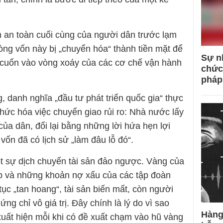
n an toàn cuối cùng của người dân trước lạm
dòng vốn này bị „chuyển hóa“ thành tiền mặt để
Sự n
ị cuốn vào vòng xoáy của các cơ chế vận hành
chức
pháp
 danh nghĩa „đầu tư phát triển quốc gia“ thực
hức hóa việc chuyển giao rủi ro: Nhà nước lấy
 của dân, đổi lại bằng những lời hứa hẹn lợi
vốn đã có lịch sử „làm đâu lỗ đó“.
t sự dịch chuyển tài sản đảo ngược. Vàng của
ép và những khoản nợ xấu của các tập đoàn
tục „tan hoang“, tài sản biến mất, còn người
g chỉ vô giá trị. Đây chính là lý do vì sao
Hàng
 xuất hiện mỗi khi có đề xuất chạm vào hũ vàng