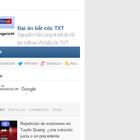
Đại án bắt cóc TXT
Nguyễn Hải Long bị kết án hỗ
trợ mật vụ VN bắt cóc TXT
E
ACEBOOK
TWITTER
GOOGLE+
RSS
H
EST
POPULAR
COMMENTS
TAGS
Repetición de exámenes en
Tuyên Quang: ¿una solución
justa o un precedente