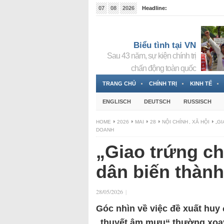
07
08
2026
Headline:
Tin bà Nguyễn Thị Thanh Nhàn đang ẩn náu tại Đức
Biểu tình tại VN
Sau 43 năm, sự kiện chính trị
chấn động toàn quốc
TRANG CHỦ
CHÍNH TRỊ
KINH TẾ
ENGLISCH
DEUTSCH
RUSSISCH
HOME
2026
MAI
28
NỘI CHÍNH
,
XÃ HỘI
„G
DOANH
„Giao trứng ch
dân biến thàn
28/05/2026
|
Góc nhìn về việc đề xuất huy
„thuyết âm mưu“ thường xoay