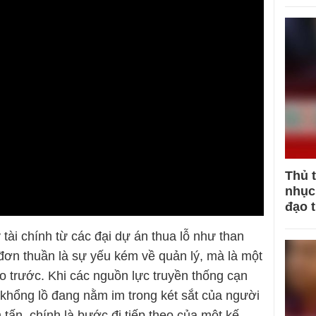
Thủ 
nhục 
đạo 
 tài chính từ các đại dự án thua lỗ như than
 đơn thuần là sự yếu kém về quản lý, mà là một
 trước. Khi các nguồn lực truyền thống cạn
 khổng lồ đang nằm im trong két sắt của người
 tấn, chính là bước đi tiếp theo của một kế