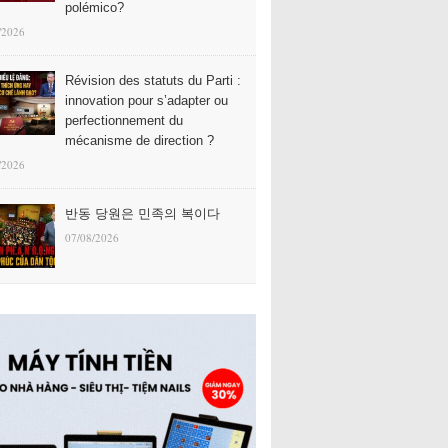
polémico?
/2026
Révision des statuts du Parti :
innovation pour s’adapter ou
perfectionnement du
mécanisme de direction ?
/2026
반동 당원은 민족의 복이다
07/08/2026