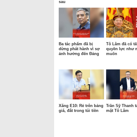
sau
Ba tác phẩm đã bị
Tô Lâm đã có tấ
dừng phát hành vì sợ
quyền lực như
ảnh hưởng đến Đảng
muốn
Xăng E10: Rẻ trên bảng
Trần Sỹ Thanh t
giá, đắt trong túi tiền
mặt Tô Lâm