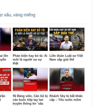
ợ xấu
,
vàng miếng
ai lên
Phản biện hay bỏ tù: Ai
Liên đoàn Luật sư Việt
uyễn
mới là người sợ sự
Nam sắp giải thể
thật
 Vân
56 Đảng viên, Cán bộ bị
Khánh Sky bị bắt khẩn
t
cáo buộc tiếp tay lan
cấp – Yêu nước mõm
truyền thông tin ‘xấu