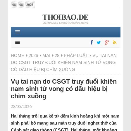
08
08
2026
HOME
2026
MAI
28
PHÁP LUẬT
VỤ TAI NẠN
DO CSGT TRUY ĐUỔI KHIẾN NAM SINH TỬ VONG
CÓ DẤU HIỆU BỊ CHÌM XUỒNG
Vụ tai nạn do CSGT truy đuổi khiến
nam sinh tử vong có dấu hiệu bị
chìm xuồng
28/05/2026
|
Hai tháng trôi qua kể từ đêm kinh hoàng khi một nam
sinh phải bỏ mạng sau màn truy đuổi nghẹt thở của
Cảnh sát giao thông (CSGT). Hai tháng, một khoảng