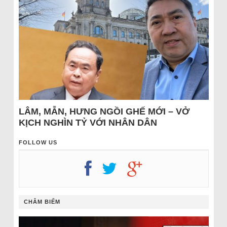
LÂM, MẪN, HƯNG NGỒI GHẾ MỚI – VỞ
KỊCH NGHÌN TỶ VỚI NHÂN DÂN
FOLLOW US
CHÂM BIẾM