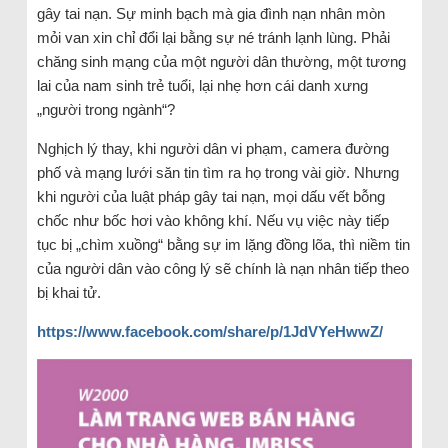
gây tai nạn. Sự minh bạch mà gia đình nạn nhân mòn
mỏi van xin chỉ đổi lại bằng sự né tránh lạnh lùng. Phải
chăng sinh mạng của một người dân thường, một tương
lai của nam sinh trẻ tuổi, lại nhẹ hơn cái danh xưng
„người trong ngành“?
Nghịch lý thay, khi người dân vi phạm, camera đường
phố và mạng lưới săn tin tìm ra họ trong vài giờ. Nhưng
khi người của luật pháp gây tai nạn, mọi dấu vết bỗng
chốc như bốc hơi vào không khí. Nếu vụ việc này tiếp
tục bị „chìm xuồng“ bằng sự im lặng đồng lõa, thì niềm tin
của người dân vào công lý sẽ chính là nạn nhân tiếp theo
bị khai tử.
https://www.facebook.com/share/p/1JdVYeHwwZ/