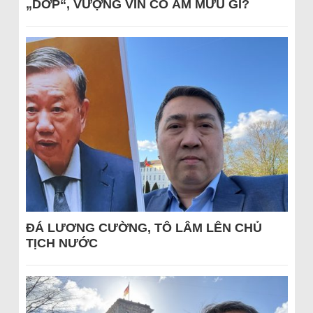
„DỚP“, VƯỢNG VIN CÓ ÂM MƯU GÌ?
ĐÁ LƯƠNG CƯỜNG, TÔ LÂM LÊN CHỦ
TỊCH NƯỚC