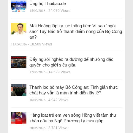
Ủng hộ Thoibao.de
15/02/2018
- 24.070 Views
Mai Hoàng lập kỷ lục thăng tiến: Vì sao “ngôi
sao” Tây Bắc trở thành điểm nóng của Bộ Công
an?
11/05/2026
- 18.509 Views
Đẩy người nghèo ra đường để nhường đặc
quyền cho giới siêu giàu
17/06/2026
- 14.529 Views
Thanh lọc bộ máy Bộ Công an: Tinh giản thực
chất hay vẫn là màn trình diễn lấy lệ?
16/06/2026
- 4.942 Views
Hàng loạt trẻ em ven sông Hồng viết tâm thư
khẩn cầu bà Ngô Phương Ly cứu giúp
28/05/2026
- 3.781 Views