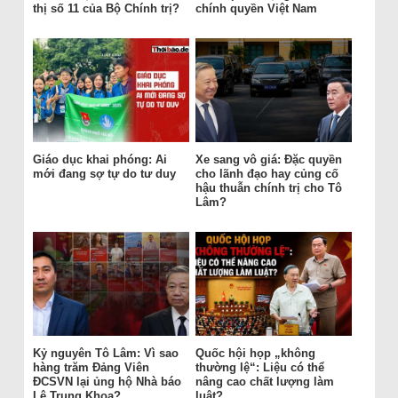
thị số 11 của Bộ Chính trị?
chính quyền Việt Nam
Giáo dục khai phóng: Ai
Xe sang vô giá: Đặc quyền
mới đang sợ tự do tư duy
cho lãnh đạo hay củng cố
hậu thuẫn chính trị cho Tô
Lâm?
Kỷ nguyên Tô Lâm: Vì sao
Quốc hội họp „không
hàng trăm Đảng Viên
thường lệ“: Liệu có thể
ĐCSVN lại ủng hộ Nhà báo
nâng cao chất lượng làm
Lê Trung Khoa?
luật?