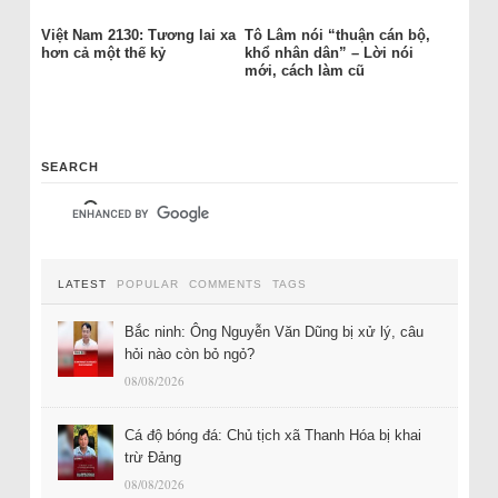
Việt Nam 2130: Tương lai xa
Tô Lâm nói “thuận cán bộ,
hơn cả một thế kỷ
khổ nhân dân” – Lời nói
mới, cách làm cũ
SEARCH
LATEST
POPULAR
COMMENTS
TAGS
Bắc ninh: Ông Nguyễn Văn Dũng bị xử lý, câu
hỏi nào còn bỏ ngỏ?
08/08/2026
Cá độ bóng đá: Chủ tịch xã Thanh Hóa bị khai
trừ Đảng
08/08/2026