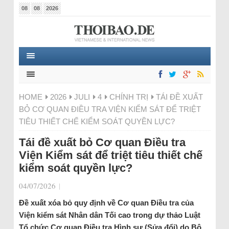
08
08
2026
HOME
2026
JULI
4
CHÍNH TRỊ
TÁI ĐỀ XUẤT
BỎ CƠ QUAN ĐIỀU TRA VIỆN KIỂM SÁT ĐỂ TRIỆT
TIÊU THIẾT CHẾ KIỂM SOÁT QUYỀN LỰC?
Tái đề xuất bỏ Cơ quan Điều tra
Viện Kiểm sát để triệt tiêu thiết chế
kiểm soát quyền lực?
04/07/2026
|
Đề xuất xóa bỏ quy định về Cơ quan Điều tra của
Viện kiểm sát Nhân dân Tối cao trong dự thảo Luật
Tổ chức Cơ quan Điều tra Hình sự (Sửa đổi) do Bộ