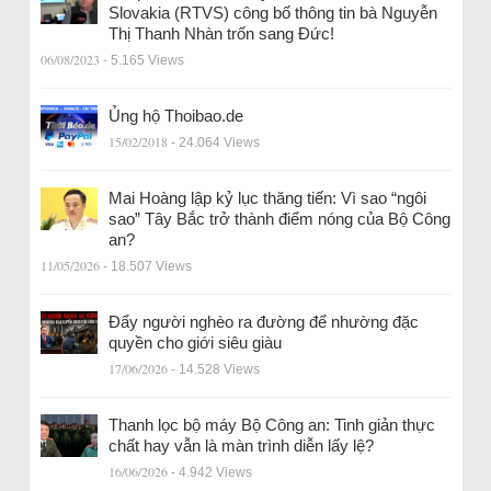
Slovakia (RTVS) công bố thông tin bà Nguyễn
Thị Thanh Nhàn trốn sang Đức!
06/08/2023
- 5.165 Views
Ủng hộ Thoibao.de
15/02/2018
- 24.064 Views
Mai Hoàng lập kỷ lục thăng tiến: Vì sao “ngôi
sao” Tây Bắc trở thành điểm nóng của Bộ Công
an?
11/05/2026
- 18.507 Views
Đẩy người nghèo ra đường để nhường đặc
quyền cho giới siêu giàu
17/06/2026
- 14.528 Views
Thanh lọc bộ máy Bộ Công an: Tinh giản thực
chất hay vẫn là màn trình diễn lấy lệ?
16/06/2026
- 4.942 Views