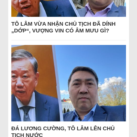
TÔ LÂM VỪA NHẬN CHỦ TỊCH ĐÃ DÍNH
„DỚP“, VƯỢNG VIN CÓ ÂM MƯU GÌ?
ĐÁ LƯƠNG CƯỜNG, TÔ LÂM LÊN CHỦ
TỊCH NƯỚC