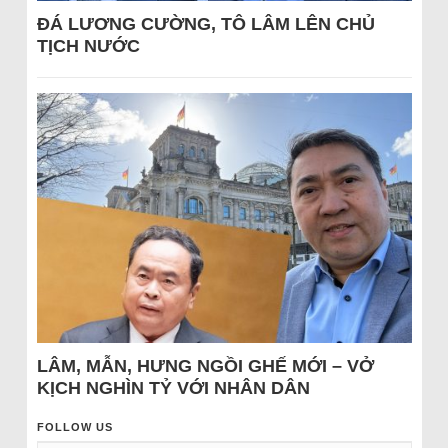
ĐÁ LƯƠNG CƯỜNG, TÔ LÂM LÊN CHỦ
TỊCH NƯỚC
LÂM, MẪN, HƯNG NGỒI GHẾ MỚI – VỞ
KỊCH NGHÌN TỶ VỚI NHÂN DÂN
FOLLOW US