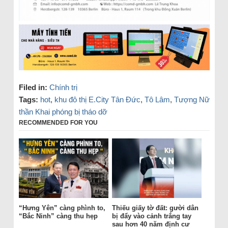
Filed in:
Chính trị
Tags:
hot
,
khu đô thị E.City Tân Đức
,
Tô Lâm
,
Tượng Nữ
thần Khai phóng bị tháo dỡ
RECOMMENDED FOR YOU
“Hưng Yên” càng phình to,
Thiếu giấy tờ đất: gười dân
“Bắc Ninh” càng thu hẹp
bị đẩy vào cảnh trắng tay
sau hơn 40 năm định cư