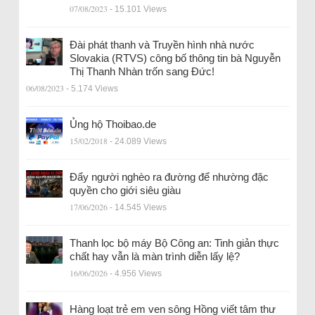
07/08/2023
- 15.101 Views
Đài phát thanh và Truyền hình nhà nước
Slovakia (RTVS) công bố thông tin bà Nguyễn
Thị Thanh Nhàn trốn sang Đức!
06/08/2023
- 5.174 Views
Ủng hộ Thoibao.de
15/02/2018
- 24.089 Views
Đẩy người nghèo ra đường để nhường đặc
quyền cho giới siêu giàu
17/06/2026
- 14.545 Views
Thanh lọc bộ máy Bộ Công an: Tinh giản thực
chất hay vẫn là màn trình diễn lấy lệ?
16/06/2026
- 4.956 Views
Hàng loạt trẻ em ven sông Hồng viết tâm thư