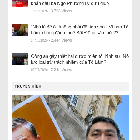
khẩn cầu bà Ngô Phương Ly cứu giúp
28/05/2026
- 3.798 Views
“Nhà là để ở, không phải để tích sản”: Vì sao Tô
Lâm không đánh thuế Bất Động sản thứ 2?
24/05/2026
- 2.444 Views
Công an gây thiệt hại được miễn tội hình sự: Nỗ
lực loại trừ trách nhiệm của Tô Lâm?
07/07/2026
- 2.345 Views
TRUYỀN HÌNH