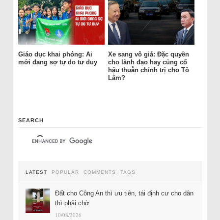
Giáo dục khai phóng: Ai
Xe sang vô giá: Đặc quyền
mới đang sợ tự do tư duy
cho lãnh đạo hay củng cố
hậu thuẫn chính trị cho Tô
Lâm?
SEARCH
LATEST
POPULAR
COMMENTS
TAGS
Đất cho Công An thì ưu tiên, tái định cư cho dân
thì phải chờ
10/08/2026