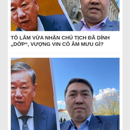
TÔ LÂM VỪA NHẬN CHỦ TỊCH ĐÃ DÍNH
„DỚP“, VƯỢNG VIN CÓ ÂM MƯU GÌ?