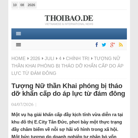
10
08
2026
HOME
2026
JULI
4
CHÍNH TRỊ
TƯỢNG NỮ
THẦN KHAI PHÓNG BỊ THÁO DỠ KHẨN CẤP DO ÁP
LỰC TỪ ĐÁM ĐÔNG
Tượng Nữ thần Khai phóng bị tháo
dỡ khẩn cấp do áp lực từ đám đông
04/07/2026
|
Một vụ hạ giải khẩn cấp đầy kịch tính vừa diễn ra tại
khu đô thị E.City Tân Đức, phơi bày một thực trạng
đầy châm biếm về nỗi sợ hãi vô hình trong xã hội.
Một bức tượng do doanh nghiệp tự nhân bỏ vốn