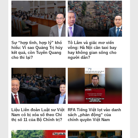
Sự “hợp tình, hợp lý” khó
Tô Lâm và giấc mơ viển
hiểu: Vì sao Quảng Trị hủy
vông: Hà Nội cần taxi bay
kết quả, còn Tuyên Quang
hay không gian sống cho
cho thi lại?
người dân?
Liệu Liên đoàn Luật sư Việt
RFA Tiếng Việt lọt vào danh
Nam có bị xóa sổ theo Chỉ
sách „phản động“ của
thị số 11 của Bộ Chính trị?
chính quyền Việt Nam