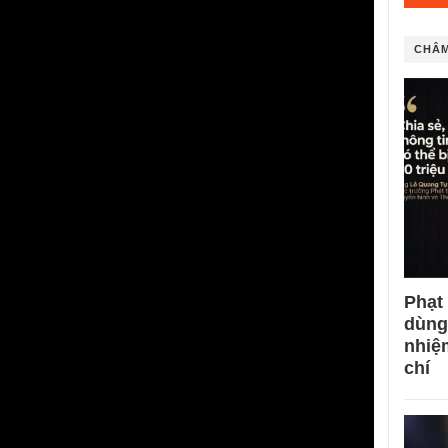
CHÂM
Phạt
dùng
nhiệ
chí