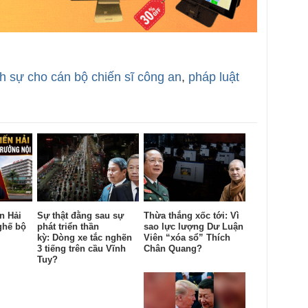
h sự cho cán bộ chiến sĩ công an
,
pháp luật
n Hải
Sự thật đằng sau sự
Thừa thắng xốc tới: Vì
ghế bộ
phát triển thần
sao lực lượng Dư Luận
kỳ: Dòng xe tắc nghẽn
Viên “xóa sổ” Thích
3 tiếng trên cầu Vĩnh
Chân Quang?
Tuy?