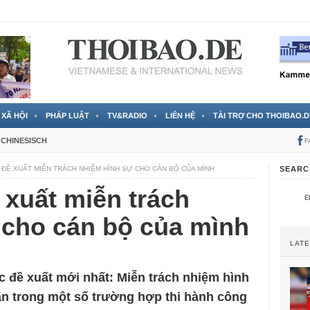
 đã được chính thức xác nhận
3 Jahren ago
XÃ HỘI
PHÁP LUẬT
TV&RADIO
LIÊN HỆ
TÀI TRỢ CHO THOIBAO.D
CHINESISCH
F
 ĐỀ XUẤT MIỄN TRÁCH NHIỆM HÌNH SỰ CHO CÁN BỘ CỦA MÌNH
SEARC
xuất miễn trách
 cho cán bộ của mình
LAT
 đề xuất mới nhất: Miễn trách nhiệm hình
an trong một số trường hợp thi hành công