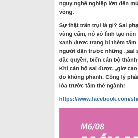
nguy nghề nghiệp lớn đến mứ
vòng.
Sự thật trần trụi là gì? Sai p
vùng cấm, nó vô tình tạo nên
xanh được trang bị thêm tấm 
người dân trước những „sai s
đặc quyền, biến cán bộ thành
Khi cán bộ sai được „giơ cao 
do không phanh. Công lý phả
lòa trước tấm thẻ ngành!
https://www.facebook.com/sh