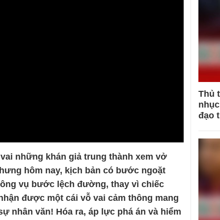
Thủ 
nhục 
đạo 
 vai những khán giả trung thành xem vở
 Nhưng hôm nay, kịch bản có bước ngoặt
 công vụ bước lệch đường, thay vì chiếc
ể nhận được một cái vỗ vai cảm thông mang
sự nhân văn! Hóa ra, áp lực phá án và hiểm