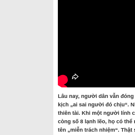
Lâu nay, người dân vẫn đóng
kịch „ai sai người đó chịu“.
thiên tài. Khi một người lính
còng số 8 lạnh lẽo, họ có th
tên „miễn trách nhiệm“. Thật 