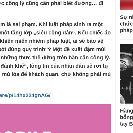
c công lý cũng cần phải biết đường… đi
Sự n
chức
hạm là sai phạm. Khi luật pháp sinh ra một
pháp
 một tầng lớp „siêu công dân“. Nếu chiếc áo
khiên miễn nhiễm pháp luật, ai sẽ bảo vệ
ót đúng quy trình“? Một đề xuất đậm mùi
 những thực thể đứng trên bàn cân công lý.
đánh khẽ“, lòng tin của nhân dân sẽ rơi tự
i mù lòa để khách quan, chứ không phải mù
are/p/14hx224gnAG/
Hàng
bỗng
tay 