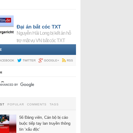
Đại án bắt cóc TXT
Nguyễn Hải Long bị kết án hỗ
trợ mật vụ VN bắt cóc TXT
E
ACEBOOK
TWITTER
GOOGLE+
RSS
H
EST
POPULAR
COMMENTS
TAGS
56 Đảng viên, Cán bộ bị cáo
buộc tiếp tay lan truyền thông
tin ‘xấu độc’