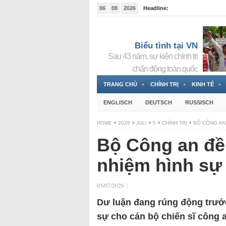
06
08
2026
Headline:
Tin bà Nguyễn Thị Thanh Nhàn đang ẩn náu tại Đức
Biểu tình tại VN
Sau 43 năm, sự kiện chính trị
chấn động toàn quốc
TRANG CHỦ
CHÍNH TRỊ
KINH TẾ
ENGLISCH
DEUTSCH
RUSSISCH
HOME
2026
JULI
5
CHÍNH TRỊ
BỘ CÔNG AN
Bộ Công an đề 
nhiệm hình sự
05/07/2026
|
Dư luận đang rúng động trước
sự cho cán bộ chiến sĩ công 