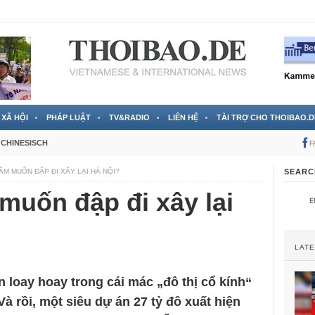
 đã được chính thức xác nhận
3 Jahren ago
XÃ HỘI
PHÁP LUẬT
TV&RADIO
LIÊN HỆ
TÀI TRỢ CHO THOIBAO.D
CHINESISCH
F
ÂM MUỐN ĐẬP ĐI XÂY LẠI HÀ NỘI?
SEARC
muốn đập đi xây lại
LAT
n loay hoay trong cái mác „đô thị cổ kính“
Và rồi, một siêu dự án 27 tỷ đô xuất hiện