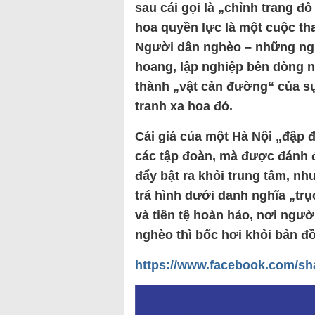
sau cái gọi là „chỉnh trang đô
hoa quyền lực là một cuộc th
Người dân nghèo – những ngư
hoang, lập nghiệp bên dòng 
thành „vật cản đường“ của sự
tranh xa hoa đó.
Cái giá của một Hà Nội „đập đ
các tập đoàn, mà được đánh 
đẩy bật ra khỏi trung tâm, n
trá hình dưới danh nghĩa „tr
và tiền tệ hoàn hảo, nơi ngư
nghèo thì bốc hơi khỏi bản đồ
https://www.facebook.com/s