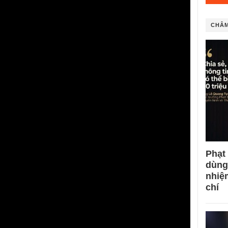
CHÂM
Phạt
dùng
nhiệ
chí