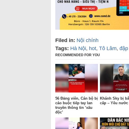
Filed in:
Nội chính
Tags:
Hà Nội
,
hot
,
Tô Lâm
,
đập 
RECOMMENDED FOR YOU
56 Đảng viên, Cán bộ bị
Khánh Sky bị bắ
cáo buộc tiếp tay lan
cấp – Yêu nướ
truyền thông tin ‘xấu
độc’