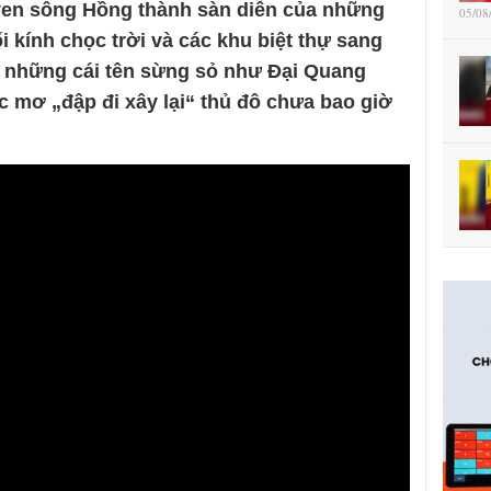
t ven sông Hồng thành sàn diễn của những
05/08
i kính chọc trời và các khu biệt thự sang
a những cái tên sừng sỏ như Đại Quang
c mơ „đập đi xây lại“ thủ đô chưa bao giờ