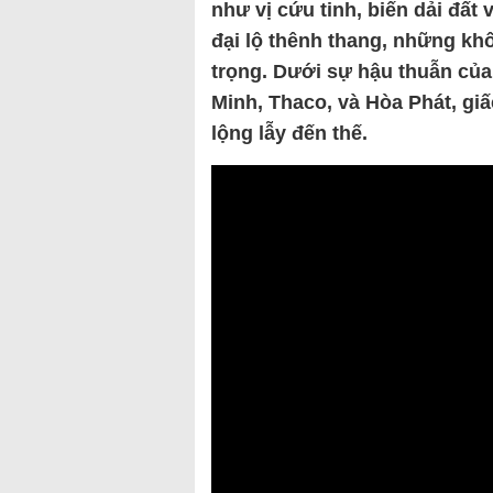
như vị cứu tinh, biến dải đấ
đại lộ thênh thang, những khố
trọng. Dưới sự hậu thuẫn củ
Minh, Thaco, và Hòa Phát, giấ
lộng lẫy đến thế.