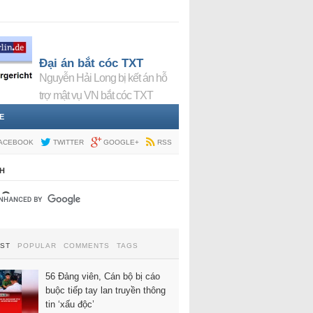
Đại án bắt cóc TXT
Nguyễn Hải Long bị kết án hỗ
trợ mật vụ VN bắt cóc TXT
E
ACEBOOK
TWITTER
GOOGLE+
RSS
H
EST
POPULAR
COMMENTS
TAGS
56 Đảng viên, Cán bộ bị cáo
buộc tiếp tay lan truyền thông
tin ‘xấu độc’