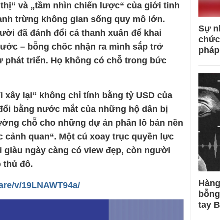
 thị“ và „tầm nhìn chiến lược“ của giới tinh
anh trừng không gian sống quy mô lớn.
Sự n
ời đã đánh đổi cả thanh xuân để khai
chức
nước – bỗng chốc nhận ra mình sắp trở
pháp
 phát triển. Họ không có chỗ trong bức
i xây lại“ không chỉ tính bằng tỷ USD của
đổi bằng nước mắt của những hộ dân bị
hường chỗ cho những dự án phân lô bán nền
ục cảnh quan“. Một cú xoay trục quyền lực
ời giàu ngày càng có view đẹp, còn người
 thủ đô.
Hàng
hare/v/19LNAWT94a/
bỗng
tay 