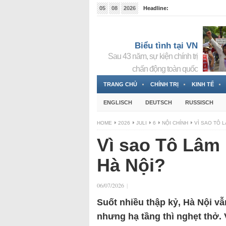
05
08
2026
Headline:
Tin bà Nguyễn Thị Thanh Nhàn đang ẩn náu tại Đức
Biểu tình tại VN
Sau 43 năm, sự kiện chính trị
chấn động toàn quốc
TRANG CHỦ
CHÍNH TRỊ
KINH TẾ
ENGLISCH
DEUTSCH
RUSSISCH
HOME
2026
JULI
6
NỘI CHÍNH
VÌ SAO TÔ L
Vì sao Tô Lâm 
Hà Nội?
06/07/2026
|
Suốt nhiều thập kỷ, Hà Nội vẫ
nhưng hạ tầng thì nghẹt thở. 