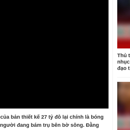
Thủ 
nhục 
đạo 
ủa bản thiết kế 27 tỷ đô lại chính là bóng
 người đang bám trụ bên bờ sông. Đằng