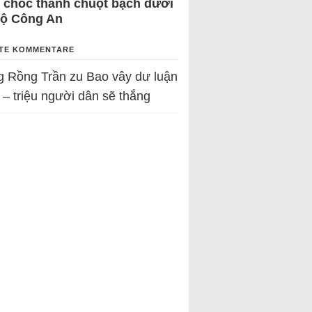
 chốc thành chuột bạch dưới
Bộ Công An
TE KOMMENTARE
g Rồng Trần
zu
Bao vây dư luận
 – triệu người dân sẽ thắng