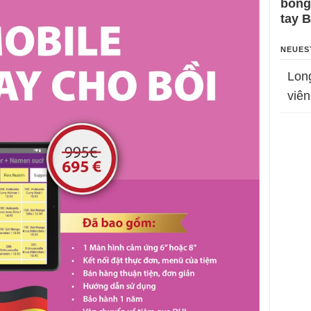
bỗng
tay 
NEUES
Lon
viên