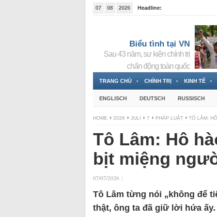
07
08
2026
Headline:
Tin bà Nguyễn Thị Thanh Nhàn đang ẩn náu tại Đức
Biểu tình tại VN
Sau 43 năm, sự kiện chính trị
chấn động toàn quốc
TRANG CHỦ
CHÍNH TRỊ
KINH TẾ
ENGLISCH
DEUTSCH
RUSSISCH
HOME
2026
JULI
7
PHÁP LUẬT
TÔ LÂM: H
Tô Lâm: Hô hà
bịt miệng ngư
07/07/2026
|
Tô Lâm từng nói „không để ti
thật, ông ta đã giữ lời hứa ấy.