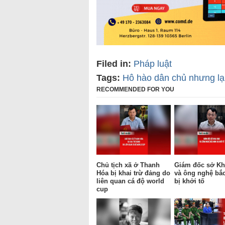
Filed in:
Pháp luật
Tags:
Hô hào dân chủ nhưng lại
RECOMMENDED FOR YOU
Chủ tịch xã ở Thanh
Giám đốc sở Kh
Hóa bị khai trừ đảng do
và ông nghệ bắ
liên quan cá độ world
bị khởi tố
cup