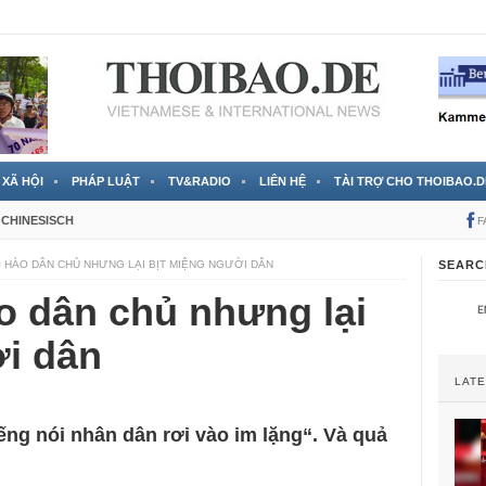
 đã được chính thức xác nhận
3 Jahren ago
XÃ HỘI
PHÁP LUẬT
TV&RADIO
LIÊN HỆ
TÀI TRỢ CHO THOIBAO.D
CHINESISCH
F
Ô HÀO DÂN CHỦ NHƯNG LẠI BỊT MIỆNG NGƯỜI DÂN
SEARC
o dân chủ nhưng lại
ời dân
LAT
ếng nói nhân dân rơi vào im lặng“. Và quả