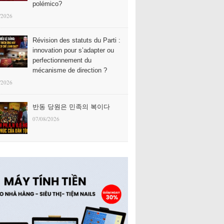
polémico?
/2026
Révision des statuts du Parti :
innovation pour s’adapter ou
perfectionnement du
mécanisme de direction ?
/2026
반동 당원은 민족의 복이다
07/08/2026