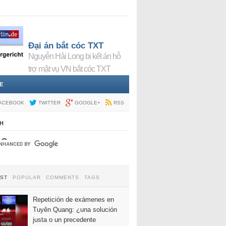
Đại án bắt cóc TXT
Nguyễn Hải Long bị kết án hỗ
trợ mật vụ VN bắt cóc TXT
E
ACEBOOK
TWITTER
GOOGLE+
RSS
H
EST
POPULAR
COMMENTS
TAGS
Repetición de exámenes en
Tuyên Quang: ¿una solución
justa o un precedente