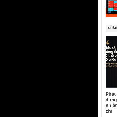
CHÂM
Phạt
dùng
nhiệ
chí