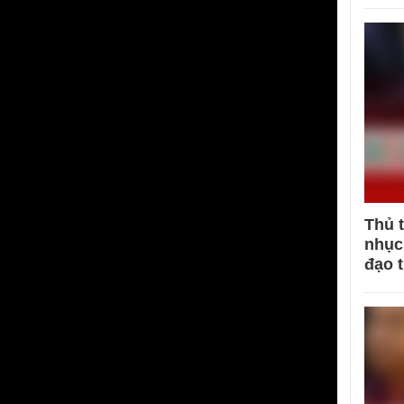
Thủ 
nhục 
đạo 