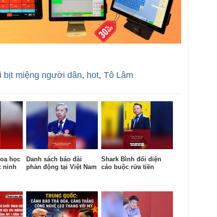
 bịt miệng người dân
,
hot
,
Tô Lâm
oa học
Danh sách báo đài
Shark Bình đối diện
c ninh
phản động tại Việt Nam
cáo buộc rửa tiền