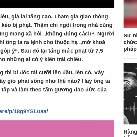
u, giá lại tăng cao. Tham gia giao thông
 kẻo bị phạt. Thậm chí ngồi trong nhà cũng
dùng mạng xã hội „không đúng cách“. Người
Sự n
 thì ông ta ra lệnh cho thuộc hạ „mở khoá
chức
pháp
 góp ý“. Sau đó lại tăng mức phạt từ 7,5
ho những ai có ý kiến trái chiều.
g thì bị độc tài cưỡi lên đầu, lên cổ. Vậy
ây giờ phải sống như thế nào? Hay ông ta
c tập và làm theo tấm gương đạo đức của
are/p/18g9YSLuaa/
Hàng