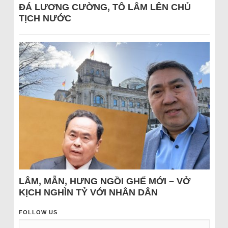
ĐÁ LƯƠNG CƯỜNG, TÔ LÂM LÊN CHỦ
TỊCH NƯỚC
LÂM, MẪN, HƯNG NGỒI GHẾ MỚI – VỞ
KỊCH NGHÌN TỶ VỚI NHÂN DÂN
FOLLOW US