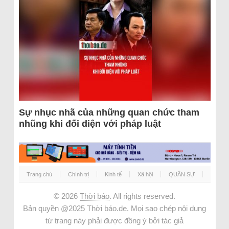
Sự nhục nhã của những quan chức tham
nhũng khi đối diện với pháp luật
Trang chủ
Chính trị
Kinh tế
Xã hội
QUÂN SỰ
© 2026
Thời báo
. All rights reserved.
Bản quyền @2025 Thời báo.de. Mọi sao chép nội dung
từ trang này phải được đồng ý bởi tác giả