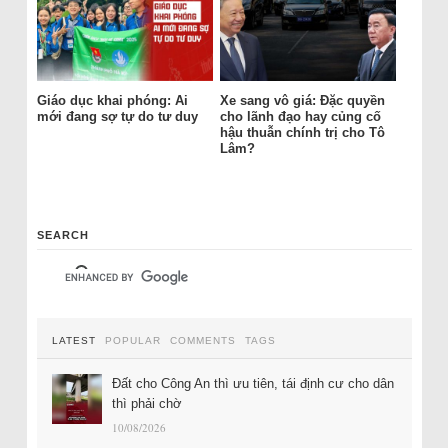
Giáo dục khai phóng: Ai
Xe sang vô giá: Đặc quyền
mới đang sợ tự do tư duy
cho lãnh đạo hay củng cố
hậu thuẫn chính trị cho Tô
Lâm?
SEARCH
LATEST
POPULAR
COMMENTS
TAGS
Đất cho Công An thì ưu tiên, tái định cư cho dân
thì phải chờ
10/08/2026