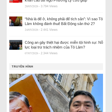
khẩn cầu bà Ngô Phương Ly cứu giúp
28/05/2026
- 3.794 Views
“Nhà là để ở, không phải để tích sản”: Vì sao Tô
Lâm không đánh thuế Bất Động sản thứ 2?
24/05/2026
- 2.441 Views
Công an gây thiệt hại được miễn tội hình sự: Nỗ
lực loại trừ trách nhiệm của Tô Lâm?
07/07/2026
- 2.344 Views
TRUYỀN HÌNH