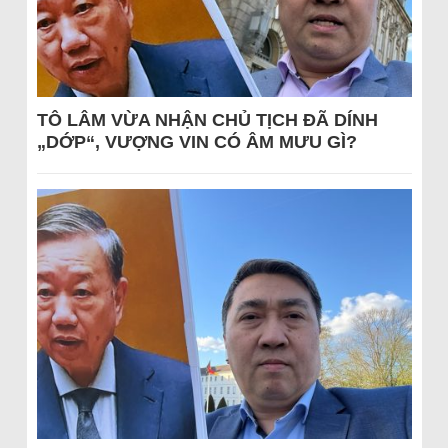
TÔ LÂM VỪA NHẬN CHỦ TỊCH ĐÃ DÍNH
„DỚP“, VƯỢNG VIN CÓ ÂM MƯU GÌ?