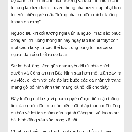
bộ danh tính, hình ảnh hiện trường và quá trình tiến hành
tố tụng lập tức được truyền thông nhà nước cập nhật liên
tục với những yêu cầu “trừng phạt nghiêm minh, không
khoan nhượng”.
Ngược lại, khi đối tượng nghi vấn là người mặc sắc phục
công an, thì luồng thông tin này ngay lập tức bị “tuýt còi”
một cách lạ kỳ từ các thế lực trong bóng tối mà đa số
người dân đều biết rõ đó là ai.
Sự im hơi lặng tiếng gần như tuyệt đối từ phía chính
quyền và Công an tỉnh Bắc Ninh sau hơn một tuần xảy ra
vụ việc, đi kèm với các áp lực buộc các cá nhân và trang
mạng gỡ bỏ hình ảnh trên mạng xã hội đã cho thấy.
Đây không chỉ là sự vi phạm quyền được tiếp cận thông
tin của người dân, mà còn biến luật pháp thành một công
cụ bảo vệ lợi ích nhóm của ngành Công an, và tạo ra sự
bất bình đẳng sâu sắc trong xã hội.
Chính sự thiếu minh bạch một cách có chủ đích này,