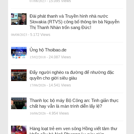
07/08/2023
- 15.095 Views
Đài phát thanh và Truyền hình nhà nước
Slovakia (RTVS) công bố thông tin bà Nguyễn
Thị Thanh Nhàn trốn sang Đức!
06/08/2023
- 5.172 Views
Ủng hộ Thoibao.de
15/02/2018
- 24.087 Views
Đẩy người nghèo ra đường để nhường đặc
quyền cho giới siêu giàu
17/06/2026
- 14.541 Views
Thanh lọc bộ máy Bộ Công an: Tinh giản thực
chất hay vẫn là màn trình diễn lấy lệ?
16/06/2026
- 4.954 Views
Hàng loạt trẻ em ven sông Hồng viết tâm thư