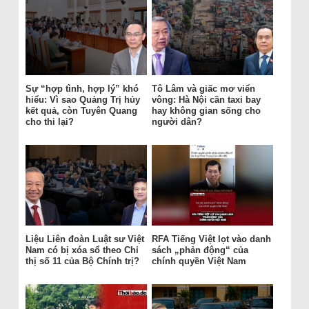
Sự “hợp tình, hợp lý” khó
Tô Lâm và giấc mơ viển
hiểu: Vì sao Quảng Trị hủy
vông: Hà Nội cần taxi bay
kết quả, còn Tuyên Quang
hay không gian sống cho
cho thi lại?
người dân?
Liệu Liên đoàn Luật sư Việt
RFA Tiếng Việt lọt vào danh
Nam có bị xóa sổ theo Chỉ
sách „phản động“ của
thị số 11 của Bộ Chính trị?
chính quyền Việt Nam