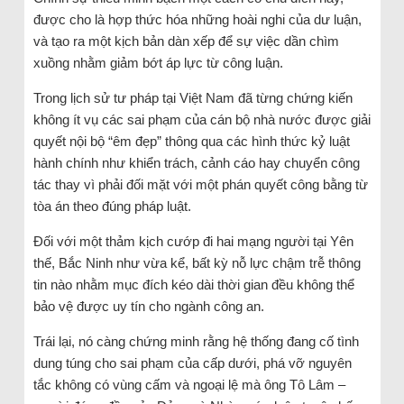
được cho là hợp thức hóa những hoài nghi của dư luận,
và tạo ra một kịch bản dàn xếp để sự việc dần chìm
xuồng nhằm giảm bớt áp lực từ công luận.
Trong lịch sử tư pháp tại Việt Nam đã từng chứng kiến
không ít vụ các sai phạm của cán bộ nhà nước được giải
quyết nội bộ “êm đẹp” thông qua các hình thức kỷ luật
hành chính như khiển trách, cảnh cáo hay chuyển công
tác thay vì phải đối mặt với một phán quyết công bằng từ
tòa án theo đúng pháp luật.
Đối với một thảm kịch cướp đi hai mạng người tại Yên
thế, Bắc Ninh như vừa kể, bất kỳ nỗ lực chậm trễ thông
tin nào nhằm mục đích kéo dài thời gian đều không thể
bảo vệ được uy tín cho ngành công an.
Trái lại, nó càng chứng minh rằng hệ thống đang cố tình
dung túng cho sai phạm của cấp dưới, phá vỡ nguyên
tắc không có vùng cấm và ngoại lệ mà ông Tô Lâm –