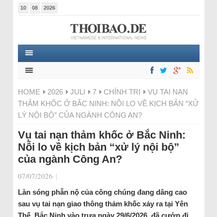
10
08
2026
HOME
2026
JULI
7
CHÍNH TRỊ
VỤ TAI NẠN
THẢM KHỐC Ở BẮC NINH: NỖI LO VỀ KỊCH BẢN “XỬ
LÝ NỘI BỘ” CỦA NGÀNH CÔNG AN?
Vụ tai nạn thảm khốc ở Bắc Ninh:
Nỗi lo về kịch bản “xử lý nội bộ”
của ngành Công An?
07/07/2026
|
Làn sóng phẫn nộ của công chúng đang dâng cao
sau vụ tai nạn giao thông thảm khốc xảy ra tại Yên
Thế, Bắc Ninh vào trưa ngày 29/6/2026, đã cướp đi