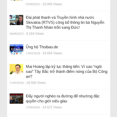
07/08/2023
- 15.065 Views
Đài phát thanh và Truyền hình nhà nước
Slovakia (RTVS) công bố thông tin bà Nguyễn
Thị Thanh Nhàn trốn sang Đức!
06/08/2023
- 5.164 Views
Ủng hộ Thoibao.de
15/02/2018
- 24.054 Views
Mai Hoàng lập kỷ lục thăng tiến: Vì sao “ngôi
sao” Tây Bắc trở thành điểm nóng của Bộ Công
an?
11/05/2026
- 18.500 Views
Đẩy người nghèo ra đường để nhường đặc
quyền cho giới siêu giàu
17/06/2026
- 14.527 Views