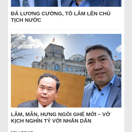
ĐÁ LƯƠNG CƯỜNG, TÔ LÂM LÊN CHỦ
TỊCH NƯỚC
LÂM, MẪN, HƯNG NGỒI GHẾ MỚI – VỞ
KỊCH NGHÌN TỶ VỚI NHÂN DÂN