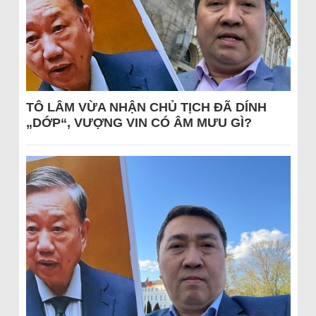
TÔ LÂM VỪA NHẬN CHỦ TỊCH ĐÃ DÍNH
„DỚP“, VƯỢNG VIN CÓ ÂM MƯU GÌ?