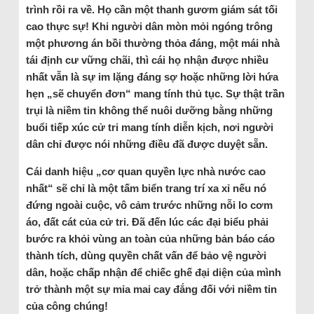
trình rồi ra về. Họ cần một thanh gươm giám sát tối
cao thực sự! Khi người dân mòn mỏi ngóng trông
một phương án bồi thường thỏa đáng, một mái nhà
tái định cư vững chãi, thì cái họ nhận được nhiều
nhất vẫn là sự im lặng đáng sợ hoặc những lời hứa
hẹn „sẽ chuyển đơn“ mang tính thủ tục. Sự thật trần
trụi là niềm tin không thể nuôi dưỡng bằng những
buổi tiếp xúc cử tri mang tính diễn kịch, nơi người
dân chỉ được nói những điều đã được duyệt sẵn.
Cái danh hiệu „cơ quan quyền lực nhà nước cao
nhất“ sẽ chỉ là một tấm biển trang trí xa xỉ nếu nó
đứng ngoài cuộc, vô cảm trước những nỗi lo cơm
áo, đất cát của cử tri. Đã đến lúc các đại biểu phải
bước ra khỏi vùng an toàn của những bản báo cáo
thành tích, dùng quyền chất vấn để bảo vệ người
dân, hoặc chấp nhận để chiếc ghế đại diện của mình
trở thành một sự mỉa mai cay đắng đối với niềm tin
của công chúng!