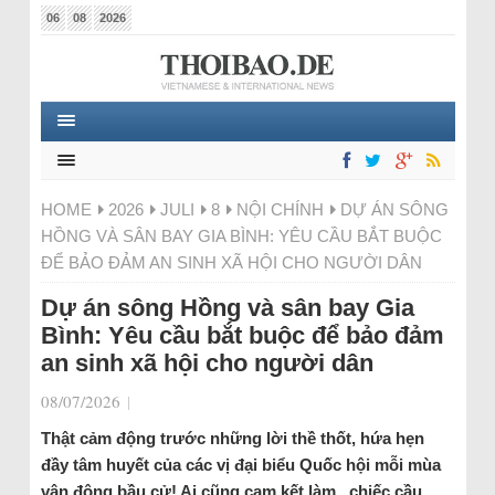
06
08
2026
HOME
2026
JULI
8
NỘI CHÍNH
DỰ ÁN SÔNG
HỒNG VÀ SÂN BAY GIA BÌNH: YÊU CẦU BẮT BUỘC
ĐỂ BẢO ĐẢM AN SINH XÃ HỘI CHO NGƯỜI DÂN
Dự án sông Hồng và sân bay Gia
Bình: Yêu cầu bắt buộc để bảo đảm
an sinh xã hội cho người dân
08/07/2026
|
Thật cảm động trước những lời thề thốt, hứa hẹn
đầy tâm huyết của các vị đại biểu Quốc hội mỗi mùa
vận động bầu cử! Ai cũng cam kết làm „chiếc cầu