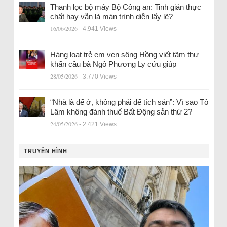
Thanh lọc bộ máy Bộ Công an: Tinh giản thực
chất hay vẫn là màn trình diễn lấy lệ?
16/06/2026
- 4.941 Views
Hàng loạt trẻ em ven sông Hồng viết tâm thư
khẩn cầu bà Ngô Phương Ly cứu giúp
28/05/2026
- 3.770 Views
“Nhà là để ở, không phải để tích sản”: Vì sao Tô
Lâm không đánh thuế Bất Động sản thứ 2?
24/05/2026
- 2.421 Views
TRUYỀN HÌNH