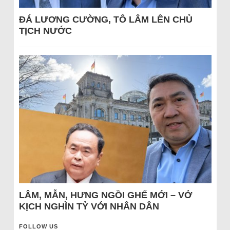
ĐÁ LƯƠNG CƯỜNG, TÔ LÂM LÊN CHỦ
TỊCH NƯỚC
LÂM, MẪN, HƯNG NGỒI GHẾ MỚI – VỞ
KỊCH NGHÌN TỶ VỚI NHÂN DÂN
FOLLOW US