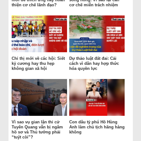
thiện cơ chế lãnh đạo?
cơ chế miễn trách nhiệm
Chỉ thị mới về các hội: Siết
Dự thảo luật đất đai: Cải
kỷ cương hay thu hẹp
cách vì dân hay hợp thức
không gian xã hội
hóa quyền lực
Vì sao vụ gian lận thi cử
Con dâu tỷ phú Hồ Hùng
Tuyên Quang vẫn bị ngâm
Anh làm chủ tịch hãng hàng
hồ sơ và Thủ tướng phải
không
“tuýt còi”?