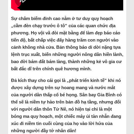
Sự châm biếm đỉnh cao nằm ở tư duy quy hoạch
„cầm đèn chạy trước ô tô“ của các quan chức địa
phương. Họ vội vã đòi mặt bằng để làm đẹp báo cáo
tiến độ, bất chấp việc đẩy hàng trăm con người vào
cảnh không nhà cửa. Bản thông báo di dời nặng tựa
lệnh trục xuất, biến những người nông dân hiền lành,
bao đời bám đất bám làng, thành những kẻ vô gia cư
bất đắc dĩ trên chính quê hương mình.
Đả kích thay cho cái gọi là „phát triển kinh tế“ khi nó
được xây dựng trên sự hoang mang và nước mắt
của người dân thấp cổ bé họng. Sân bay Gia Bình có
thể sẽ là niềm tự hào trên bản đồ hạ tầng, nhưng đối
với người dân thôn Tử Nê, nó hiện tại chỉ là một
bóng ma quy hoạch, một chiếc máy ủi tàn nhẫn đang
xúc đi niềm tin cuối cùng của họ vào lời hứa của
những người đầy tớ nhân dân!