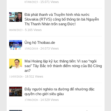
07/08/2023
- 15.071 Views
Đài phát thanh và Truyền hình nhà nước
Slovakia (RTVS) công bố thông tin bà Nguyễn
Thị Thanh Nhàn trốn sang Đức!
06/08/2023
- 5.165 Views
Ủng hộ Thoibao.de
15/02/2018
- 24.073 Views
Mai Hoàng lập kỷ lục thăng tiến: Vì sao “ngôi
sao” Tây Bắc trở thành điểm nóng của Bộ Công
an?
11/05/2026
- 18.511 Views
Đẩy người nghèo ra đường để nhường đặc
quyền cho giới siêu giàu
17/06/2026
- 14.529 Views