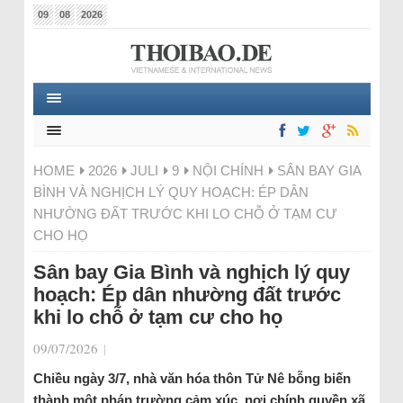
09
08
2026
HOME
2026
JULI
9
NỘI CHÍNH
SÂN BAY GIA
BÌNH VÀ NGHỊCH LÝ QUY HOẠCH: ÉP DÂN
NHƯỜNG ĐẤT TRƯỚC KHI LO CHỖ Ở TẠM CƯ
CHO HỌ
Sân bay Gia Bình và nghịch lý quy
hoạch: Ép dân nhường đất trước
khi lo chỗ ở tạm cư cho họ
09/07/2026
|
Chiều ngày 3/7, nhà văn hóa thôn Tử Nê bỗng biến
thành một pháp trường cảm xúc, nơi chính quyền xã