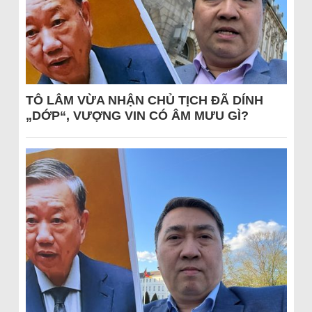
TÔ LÂM VỪA NHẬN CHỦ TỊCH ĐÃ DÍNH
„DỚP“, VƯỢNG VIN CÓ ÂM MƯU GÌ?