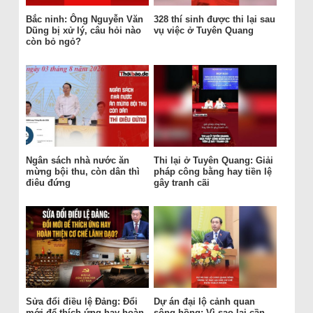
Bắc ninh: Ông Nguyễn Văn
328 thí sinh được thi lại sau
Dũng bị xử lý, câu hỏi nào
vụ việc ở Tuyên Quang
còn bỏ ngỏ?
Ngân sách nhà nước ăn
Thi lại ở Tuyên Quang: Giải
mừng bội thu, còn dân thì
pháp công bằng hay tiền lệ
điêu đứng
gây tranh cãi
Sửa đổi điều lệ Đảng: Đổi
Dự án đại lộ cảnh quan
mới để thích ứng hay hoàn
sông hồng: Vì sao lại cần