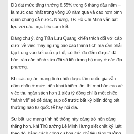
Dù đạt mức tăng trưởng 8,55% trong 6 tháng đầu năm –
là mức cao nhất trong vòng 10 năm qua và cao hơn bình
quân chung cả nước. Nhưng, TP. Hồ Chí Minh vẫn bất
lực với các mục tiêu cam kết.
Đáng chú ý, ông Trần Lưu Quang khiển trách đối với cấp
dưới về việc “hãy ngưng báo cáo thành tích mà cần phải
tập trung vào kết quả cụ thể, có thể “đo đếm được” đã
bóc trần căn bệnh sửa đổi số liệu trong bộ máy ở các địa
phương.
Khi các dự án mang tính chiến lược tầm quốc gia vẫn
dậm chân ở mức triển khai khiêm tốn, thì mọi báo cáo về
việc thu ngân sách hơn 1 triệu tỷ đồng chỉ là một chiếc
“bánh vẽ” sẽ dễ dàng sụp đổ trước bất kỳ biến động bất
thường nào từ quốc tế hay nội địa.
Sự bất lực mang tính hệ thống này càng trở nên căng
thẳng hơn, khi Thủ tướng Lê Minh Hưng siết chặt kỷ luật,
theo đó, bằng cách công cụ hóa các chỉ tiêu tăng trưởng