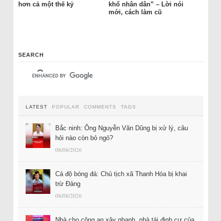
hơn cả một thế kỷ
khổ nhân dân” – Lời nói
mới, cách làm cũ
SEARCH
LATEST
POPULAR
COMMENTS
TAGS
Bắc ninh: Ông Nguyễn Văn Dũng bị xử lý, câu
hỏi nào còn bỏ ngỏ?
08/08/2026
Cá độ bóng đá: Chủ tịch xã Thanh Hóa bị khai
trừ Đảng
08/08/2026
Nhà cho công an xây nhanh, nhà tái định cư của