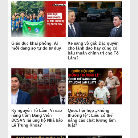
Giáo dục khai phóng: Ai
Xe sang vô giá: Đặc quyền
mới đang sợ tự do tư duy
cho lãnh đạo hay củng cố
hậu thuẫn chính trị cho Tô
Lâm?
Kỷ nguyên Tô Lâm: Vì sao
Quốc hội họp „không
hàng trăm Đảng Viên
thường lệ“: Liệu có thể
ĐCSVN lại ủng hộ Nhà báo
nâng cao chất lượng làm
Lê Trung Khoa?
luật?