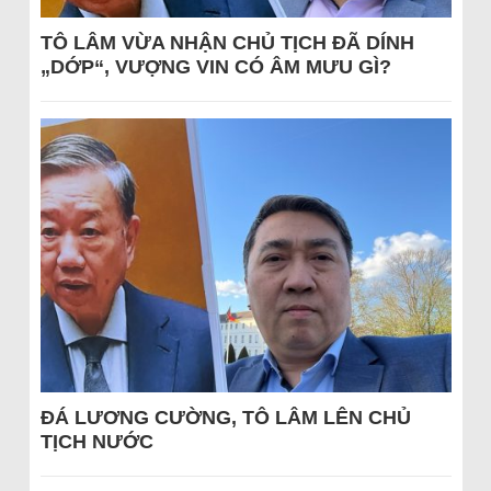
TÔ LÂM VỪA NHẬN CHỦ TỊCH ĐÃ DÍNH
„DỚP“, VƯỢNG VIN CÓ ÂM MƯU GÌ?
ĐÁ LƯƠNG CƯỜNG, TÔ LÂM LÊN CHỦ
TỊCH NƯỚC