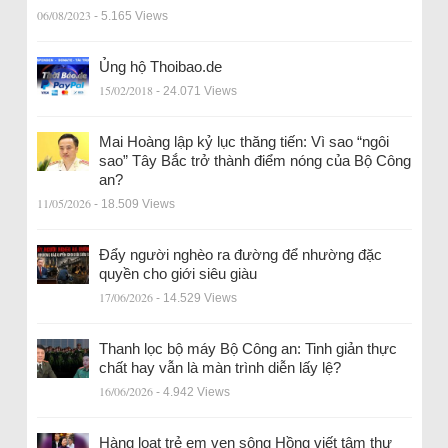
06/08/2023
- 5.165 Views
Ủng hộ Thoibao.de
15/02/2018
- 24.071 Views
Mai Hoàng lập kỷ lục thăng tiến: Vì sao “ngôi
sao” Tây Bắc trở thành điểm nóng của Bộ Công
an?
11/05/2026
- 18.509 Views
Đẩy người nghèo ra đường để nhường đặc
quyền cho giới siêu giàu
17/06/2026
- 14.529 Views
Thanh lọc bộ máy Bộ Công an: Tinh giản thực
chất hay vẫn là màn trình diễn lấy lệ?
16/06/2026
- 4.942 Views
Hàng loạt trẻ em ven sông Hồng viết tâm thư