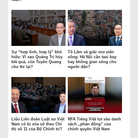
Sự “hợp tình, hợp lý” khó
Tô Lâm và giấc mơ viển
hiểu: Vì sao Quảng Trị hủy
vông: Hà Nội cần taxi bay
kết quả, còn Tuyên Quang
hay không gian sống cho
cho thi lại?
người dân?
Liệu Liên đoàn Luật sư Việt
RFA Tiếng Việt lọt vào danh
Nam có bị xóa sổ theo Chỉ
sách „phản động“ của
thị số 11 của Bộ Chính trị?
chính quyền Việt Nam