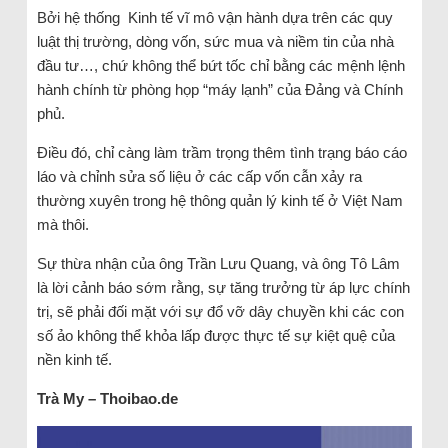
Bởi hệ thống Kinh tế vĩ mô vận hành dựa trên các quy
luật thị trường, dòng vốn, sức mua và niềm tin của nhà
đầu tư…, chứ không thể bứt tốc chỉ bằng các mệnh lệnh
hành chính từ phòng họp “máy lạnh” của Đảng và Chính
phủ.
Điều đó, chỉ càng làm trầm trọng thêm tình trạng báo cáo
láo và chỉnh sửa số liệu ở các cấp vốn cẫn xảy ra
thường xuyên trong hệ thông quản lý kinh tế ở Việt Nam
mà thôi.
Sự thừa nhận của ông Trần Lưu Quang, và ông Tô Lâm
là lời cảnh báo sớm rằng, sự tăng trưởng từ áp lực chính
trị, sẽ phải đối mặt với sự đổ vỡ dây chuyền khi các con
số ảo không thể khỏa lấp được thực tế sự kiệt quệ của
nền kinh tế.
Trà My – Thoibao.de