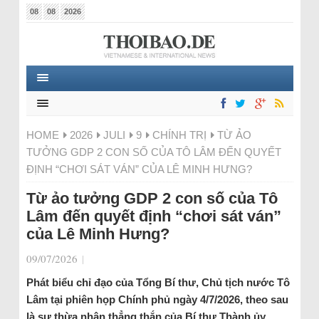
08
08
2026
HOME
2026
JULI
9
CHÍNH TRỊ
TỪ ẢO
TƯỞNG GDP 2 CON SỐ CỦA TÔ LÂM ĐẾN QUYẾT
ĐỊNH “CHƠI SÁT VÁN” CỦA LÊ MINH HƯNG?
Từ ảo tưởng GDP 2 con số của Tô
Lâm đến quyết định “chơi sát ván”
của Lê Minh Hưng?
09/07/2026
|
Phát biểu chỉ đạo của Tổng Bí thư, Chủ tịch nước Tô
Lâm tại phiên họp Chính phủ ngày 4/7/2026, theo sau
là sự thừa nhận thẳng thắn của Bí thư Thành ủy