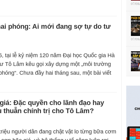
07/08
ai phóng: Ai mới đang sợ tự do tư
07/08
, tại lễ kỷ niệm 120 năm Đại học Quốc gia Hà
hư Tô Lâm kêu gọi xây dựng một „môi trường
 phóng“. Chưa đầy hai tháng sau, một bài viết
giá: Đặc quyền cho lãnh đạo hay
 thuẫn chính trị cho Tô Lâm?
triệu người dân đang chật vật lo từng bữa cơm