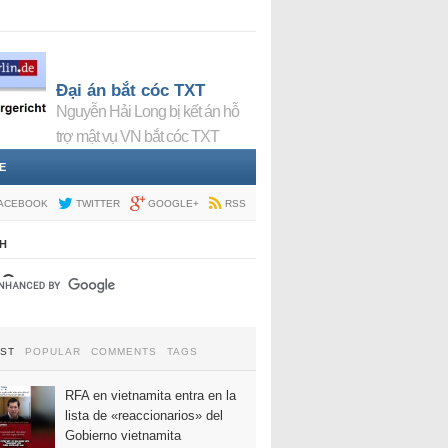
Đại án bắt cóc TXT
Nguyễn Hải Long bị kết án hỗ
trợ mật vụ VN bắt cóc TXT
E
ACEBOOK
TWITTER
GOOGLE+
RSS
H
EST
POPULAR
COMMENTS
TAGS
RFA en vietnamita entra en la
lista de «reaccionarios» del
Gobierno vietnamita