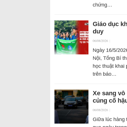
chứng…
Giáo dục kh
duy
06/08/2026
|
Ngày 16/5/2026
Nội, Tổng Bí t
học thuật khai
trên báo…
Xe sang vô 
củng cố hậu
06/08/2026
|
Giữa lúc hàng 