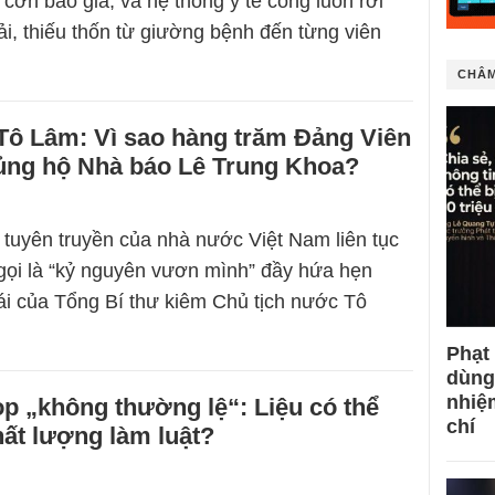
 cơn bão giá, và hệ thống y tế công luôn rơi
ải, thiếu thốn từ giường bệnh đến từng viên
CHÂM
Tô Lâm: Vì sao hàng trăm Đảng Viên
ủng hộ Nhà báo Lê Trung Khoa?
tuyên truyền của nhà nước Việt Nam liên tục
 gọi là “kỷ nguyên vươn mình” đầy hứa hẹn
ái của Tổng Bí thư kiêm Chủ tịch nước Tô
Phạt
dùng
nhiệ
p „không thường lệ“: Liệu có thể
chí
ất lượng làm luật?