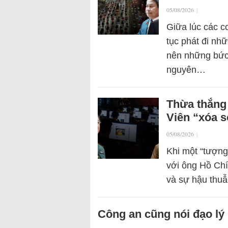
05/08/2026
|
Giữa lúc các c
tục phát đi nhữ
nên những bức 
nguyên…
Thừa thắng 
Viên “xóa 
05/08/2026
|
Khi một “tượng
với ông Hồ Chí
và sự hậu thu
Công an cũng nói đạo lý