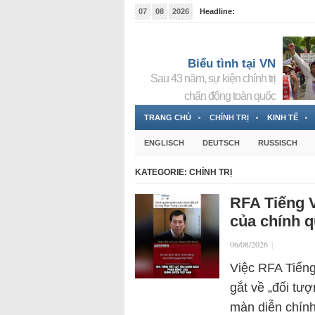
07
08
2026
Headline:
Tin bà Nguyễn Thị Thanh Nhàn đang ẩn náu tại Đức
Biểu tình tại VN
Sau 43 năm, sự kiện chính trị
chấn động toàn quốc
TRANG CHỦ
CHÍNH TRỊ
KINH TẾ
ENGLISCH
DEUTSCH
RUSSISCH
KATEGORIE:
CHÍNH TRỊ
RFA Tiếng V
của chính 
06/08/2026
|
Việc RFA Tiếng
gắt về „đối tượ
màn diễn chính 