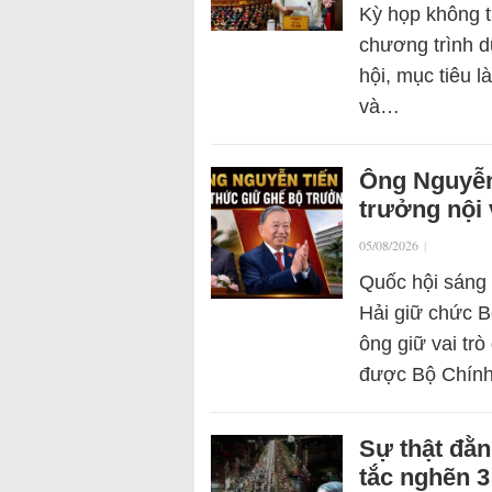
Kỳ họp không t
chương trình d
hội, mục tiêu 
và…
Ông Nguyễn
trưởng nội
05/08/2026
|
Quốc hội sáng
Hải giữ chức B
ông giữ vai tr
được Bộ Chín
Sự thật đằn
tắc nghẽn 3