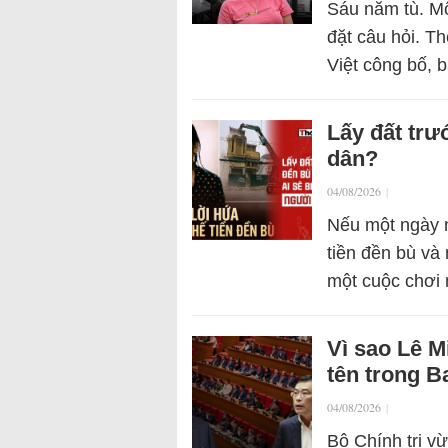
Sáu năm tù. Mộ
đặt câu hỏi. T
Việt công bố,
Lấy đất trư
dân?
04/08/2026
|
Nếu một ngày n
tiền đền bù và 
một cuộc chơi 
Vì sao Lê 
tên trong B
04/08/2026
|
Bộ Chính trị v