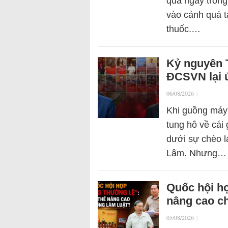
qua ngày trong
vào cảnh quá t
thuốc.…
Kỷ nguyên 
ĐCSVN lại 
06/08/2026
|
Khi guồng máy 
tung hô về cái
dưới sự chèo l
Lâm. Nhưng…
Quốc hội họ
nâng cao ch
05/08/2026
|