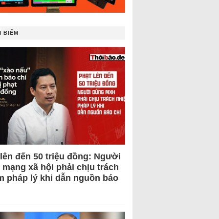
 BIẾM
 lên đến 50 triệu đồng: Người
 mạng xã hội phải chịu trách
m pháp lý khi dẫn nguồn báo