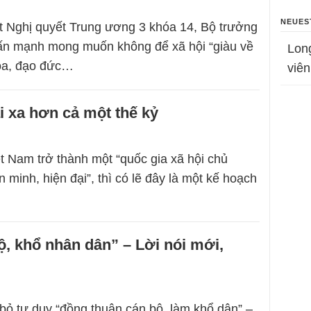
NEUES
ệt Nghị quyết Trung ương 3 khóa 14, Bộ trưởng
 mạnh mong muốn không để xã hội “giàu về
Lon
hóa, đạo đức…
viên
i xa hơn cả một thế kỷ
 Nam trở thành một “quốc gia xã hội chủ
n minh, hiện đại”, thì có lẽ đây là một kế hoạch
ộ, khổ nhân dân” – Lời nói mới,
 bỏ tư duy “đồng thuận cán bộ, làm khổ dân” –