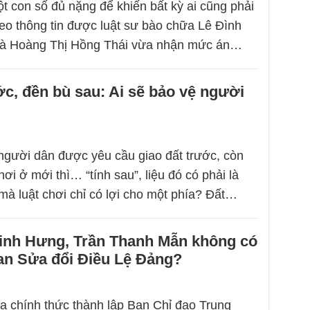
t con số đủ nặng để khiến bất kỳ ai cũng phải
heo thông tin được luật sư bào chữa Lê Đình
 bà Hoàng Thị Hồng Thái vừa nhận mức án…
ớc, đền bù sau: Ai sẽ bảo vệ người
gười dân được yêu cầu giao đất trước, còn
nơi ở mới thì… “tính sau”, liệu đó có phải là
mà luật chơi chỉ có lợi cho một phía? Đất…
Minh Hưng, Trần Thanh Mẫn không có
an Sửa đổi Điều Lệ Đảng?
ừa chính thức thành lập Ban Chỉ đạo Trung