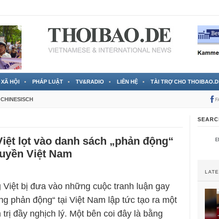
 đã được chính thức xác nhận
3 Jahren ago
XÃ HỘI
PHÁP LUẬT
TV&RADIO
LIÊN HỆ
TÀI TRỢ CHO THOIBAO.D
CHINESISCH
F
SEARC
iệt lọt vào danh sách „phản động“
quyền Việt Nam
LAT
 Việt bị đưa vào những cuộc tranh luận gay
ng phản động“ tại Việt Nam lập tức tạo ra một
trị đầy nghịch lý. Một bên coi đây là bằng