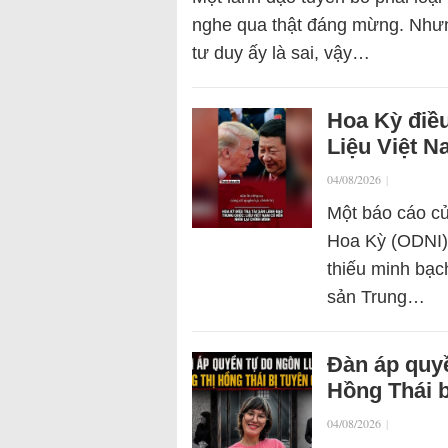
nghe qua thật đáng mừng. Nhưng
tư duy ấy là sai, vậy…
Hoa Kỳ điều
Liệu Việt N
04/08/2026
|
Một báo cáo c
Hoa Kỳ (ODNI)
thiếu minh bạc
sản Trung…
Đàn áp quyề
Hồng Thái b
04/08/2026
|