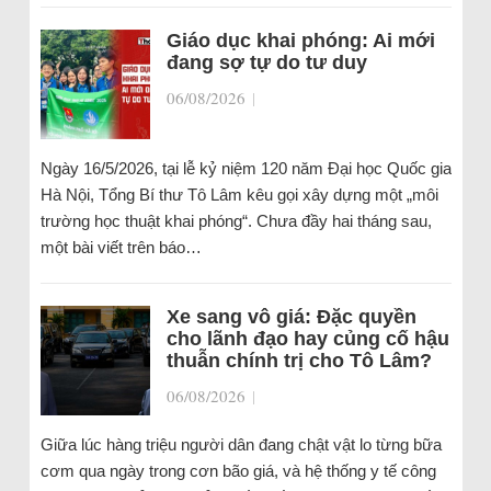
Giáo dục khai phóng: Ai mới
đang sợ tự do tư duy
06/08/2026
|
Ngày 16/5/2026, tại lễ kỷ niệm 120 năm Đại học Quốc gia
Hà Nội, Tổng Bí thư Tô Lâm kêu gọi xây dựng một „môi
trường học thuật khai phóng“. Chưa đầy hai tháng sau,
một bài viết trên báo…
Xe sang vô giá: Đặc quyền
cho lãnh đạo hay củng cố hậu
thuẫn chính trị cho Tô Lâm?
06/08/2026
|
Giữa lúc hàng triệu người dân đang chật vật lo từng bữa
cơm qua ngày trong cơn bão giá, và hệ thống y tế công