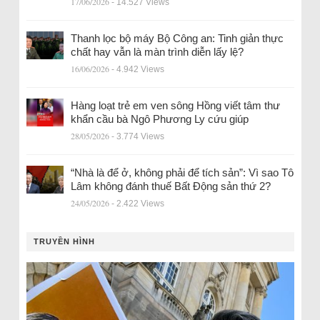
17/06/2026
- 14.527 Views
Thanh lọc bộ máy Bộ Công an: Tinh giản thực
chất hay vẫn là màn trình diễn lấy lệ?
16/06/2026
- 4.942 Views
Hàng loạt trẻ em ven sông Hồng viết tâm thư
khẩn cầu bà Ngô Phương Ly cứu giúp
28/05/2026
- 3.774 Views
“Nhà là để ở, không phải để tích sản”: Vì sao Tô
Lâm không đánh thuế Bất Động sản thứ 2?
24/05/2026
- 2.422 Views
TRUYỀN HÌNH