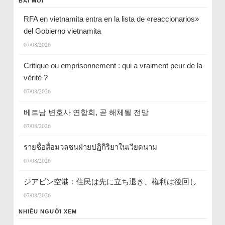
BÀI MỚI
RFA en vietnamita entra en la lista de «reaccionarios»
del Gobierno vietnamita
07/08/2026
Critique ou emprisonnement : qui a vraiment peur de la
vérité ?
07/08/2026
베트남 변호사 연합회, 곧 해체될 전망
07/08/2026
รายชื่อสื่อมวลชนฝ่ายปฏิกิริยาในเวียดนาม
07/08/2026
ジアビン空港：住民は先に立ち退き、権利は後回し
07/08/2026
NHIỀU NGƯỜI XEM