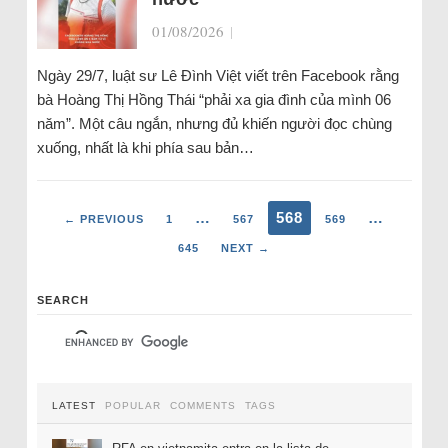
01/08/2026
|
Ngày 29/7, luật sư Lê Đình Việt viết trên Facebook rằng
bà Hoàng Thị Hồng Thái “phải xa gia đình của mình 06
năm”. Một câu ngắn, nhưng đủ khiến người đọc chùng
xuống, nhất là khi phía sau bản…
…
568
…
← PREVIOUS
1
567
569
645
NEXT →
SEARCH
LATEST
POPULAR
COMMENTS
TAGS