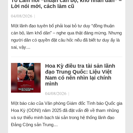
Tô Lâm nói “thuận cán bộ, khổ nhân dân” –
Lời nói mới, cách làm cũ
04/08/2026
|
Một lãnh đạo tuyên bố phải loại bỏ tư duy “đồng thuận
cán bộ, làm khổ dân” – nghe qua thật đáng mừng. Nhưng
người dân có quyền đặt câu hỏi: nếu đã biết tư duy ấy là
sai, vậy…
Hoa Kỳ điều tra tài sản lãnh
đạo Trung Quốc: Liệu Việt
Nam có nên nhìn lại chính
mình
04/08/2026
|
Một báo cáo của Văn phòng Giám đốc Tình báo Quốc gia
Hoa Kỳ (ODNI) năm 2025 đã đặt vấn đề về tham nhũng
và sự thiếu minh bạch tài sản trong hệ thống lãnh đạo
Đảng Cộng sản Trung…