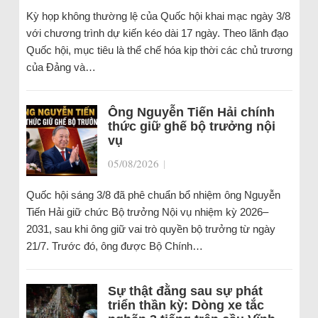
Kỳ họp không thường lệ của Quốc hội khai mạc ngày 3/8
với chương trình dự kiến kéo dài 17 ngày. Theo lãnh đạo
Quốc hội, mục tiêu là thể chế hóa kịp thời các chủ trương
của Đảng và…
Ông Nguyễn Tiến Hải chính
thức giữ ghế bộ trưởng nội
vụ
05/08/2026
|
Quốc hội sáng 3/8 đã phê chuẩn bổ nhiệm ông Nguyễn
Tiến Hải giữ chức Bộ trưởng Nội vụ nhiệm kỳ 2026–
2031, sau khi ông giữ vai trò quyền bộ trưởng từ ngày
21/7. Trước đó, ông được Bộ Chính…
Sự thật đằng sau sự phát
triển thần kỳ: Dòng xe tắc