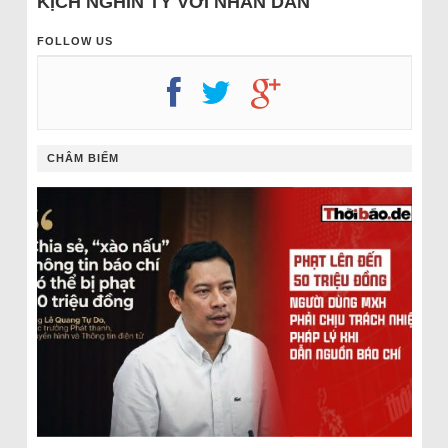
KỊCH NGHÌN TỶ VỚI NHÂN DÂN
FOLLOW US
CHÂM BIẾM