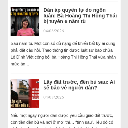
Đàn áp quyền tự do ngôn
luận: Bà Hoàng Thị Hồng Thái
bị tuyên 6 năm tù
04/08/2026
|
Sáu năm tù. Một con số đủ nặng để khiến bất kỳ ai cũng
phải đặt câu hỏi. Theo thông tin được luật sư bào chữa
Lê Đình Việt công bố, bà Hoàng Thị Hồng Thái vừa nhận
mức án…
Lấy đất trước, đền bù sau: Ai
sẽ bảo vệ người dân?
04/08/2026
|
Nếu một ngày người dân được yêu cầu giao đất trước,
còn tiền đền bù và nơi ở mới thì… “tính sau”, liệu đó có