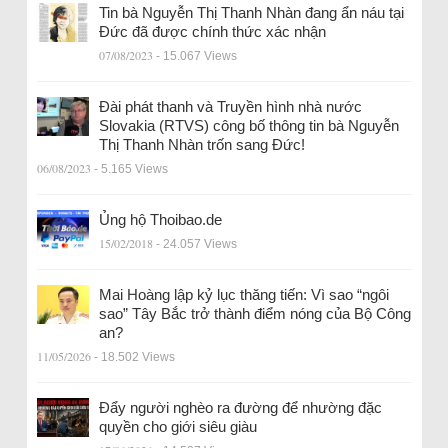
Tin bà Nguyễn Thị Thanh Nhàn đang ẩn náu tại
Đức đã được chính thức xác nhận
07/08/2023
- 15.067 Views
Đài phát thanh và Truyền hình nhà nước
Slovakia (RTVS) công bố thông tin bà Nguyễn
Thị Thanh Nhàn trốn sang Đức!
06/08/2023
- 5.165 Views
Ủng hộ Thoibao.de
15/02/2018
- 24.057 Views
Mai Hoàng lập kỷ lục thăng tiến: Vì sao “ngôi
sao” Tây Bắc trở thành điểm nóng của Bộ Công
an?
11/05/2026
- 18.502 Views
Đẩy người nghèo ra đường để nhường đặc
quyền cho giới siêu giàu