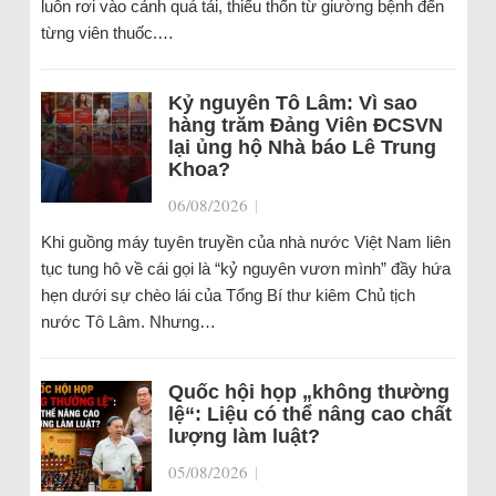
luôn rơi vào cảnh quá tải, thiếu thốn từ giường bệnh đến
từng viên thuốc.…
Kỷ nguyên Tô Lâm: Vì sao
hàng trăm Đảng Viên ĐCSVN
lại ủng hộ Nhà báo Lê Trung
Khoa?
06/08/2026
|
Khi guồng máy tuyên truyền của nhà nước Việt Nam liên
tục tung hô về cái gọi là “kỷ nguyên vươn mình” đầy hứa
hẹn dưới sự chèo lái của Tổng Bí thư kiêm Chủ tịch
nước Tô Lâm. Nhưng…
Quốc hội họp „không thường
lệ“: Liệu có thể nâng cao chất
lượng làm luật?
05/08/2026
|