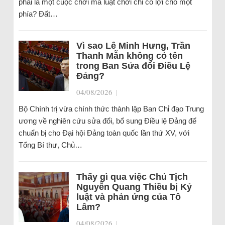
phải là một cuộc chơi mà luật chơi chỉ có lợi cho một
phía? Đất…
Vì sao Lê Minh Hưng, Trần
Thanh Mẫn không có tên
trong Ban Sửa đổi Điều Lệ
Đảng?
04/08/2026
|
Bộ Chính trị vừa chính thức thành lập Ban Chỉ đạo Trung
ương về nghiên cứu sửa đổi, bổ sung Điều lệ Đảng để
chuẩn bị cho Đại hội Đảng toàn quốc lần thứ XV, với
Tổng Bí thư, Chủ…
Thấy gì qua việc Chủ Tịch
Nguyễn Quang Thiều bị Kỷ
luật và phản ứng của Tô
Lâm?
04/08/2026
|