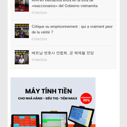
RFA en vietnamita entra en la lista de
«reaccionarios» del Gobierno vietnamita
07/08/2026
Critique ou emprisonnement : qui a vraiment peur
de la vérité ?
07/08/2026
베트남 변호사 연합회, 곧 해체될 전망
07/08/2026