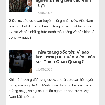
nghẽn 3 tiếng trên cầu Vĩnh
Tuy?
05/08/2026
|
Giữa lúc các cơ quan truyền thông nhà nước Việt Nam
liên tục phát đi những bản tin tung hô sự phát triển thần
kỳ, và vẽ nên những bức tranh màu hồng về nền kinh tế
trong kỷ nguyên…
Thừa thắng xốc tới: Vì sao
lực lượng Dư Luận Viên “xóa
sổ” Thích Chân Quang?
05/08/2026
|
Khi một “tượng đài” từng được cho là có quan hệ huyết
thống với ông Hồ Chí Minh được tô hồng bởi các đệ tử
cuồng nhiệt, và sự hậu thuẫn ngầm từ nhà nước Việt
Nam bất ngờ sụp…