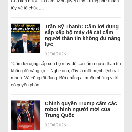
Chủ tịch nước Tô Lâm. Một quyết định tưởng như thuần
túy về tổ chức,…
Trần Sỹ Thanh: Cấm lợi dụng
sắp xếp bộ máy để cài cắm
người thân tín không đủ năng
lực
02/08/2026
|
“Cấm lợi dụng sắp xếp bộ máy để cài cắm người thân tín
không đủ năng lực.” Nghe qua, đây là một mệnh lệnh rất
mạnh. Và cũng rất đúng. Bởi chẳng ai muốn những vị trí
có quyền phân…
Chính quyền Trump cấm các
robot hình người mới của
Trung Quốc
02/08/2026
|