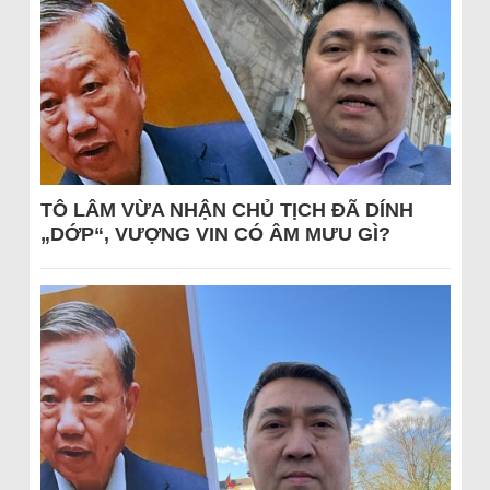
TÔ LÂM VỪA NHẬN CHỦ TỊCH ĐÃ DÍNH
„DỚP“, VƯỢNG VIN CÓ ÂM MƯU GÌ?