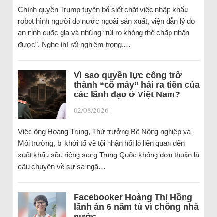
Chính quyền Trump tuyên bố siết chặt việc nhập khẩu
robot hình người do nước ngoài sản xuất, viện dẫn lý do
an ninh quốc gia và những “rủi ro không thể chấp nhận
được”. Nghe thì rất nghiêm trọng.…
Vì sao quyền lực công trở
thành “cỗ máy” hái ra tiền của
các lãnh đạo ở Việt Nam?
02/08/2026
|
Việc ông Hoàng Trung, Thứ trưởng Bộ Nông nghiệp và
Môi trường, bị khởi tố về tội nhận hối lộ liên quan đến
xuất khẩu sầu riêng sang Trung Quốc không đơn thuần là
câu chuyện về sự sa ngã…
Facebooker Hoàng Thị Hồng
lãnh án 6 năm tù vì chống nhà
nước