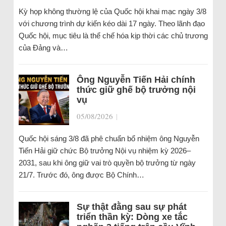
Kỳ họp không thường lệ của Quốc hội khai mạc ngày 3/8
với chương trình dự kiến kéo dài 17 ngày. Theo lãnh đạo
Quốc hội, mục tiêu là thể chế hóa kịp thời các chủ trương
của Đảng và…
Ông Nguyễn Tiến Hải chính
thức giữ ghế bộ trưởng nội
vụ
05/08/2026
|
Quốc hội sáng 3/8 đã phê chuẩn bổ nhiệm ông Nguyễn
Tiến Hải giữ chức Bộ trưởng Nội vụ nhiệm kỳ 2026–
2031, sau khi ông giữ vai trò quyền bộ trưởng từ ngày
21/7. Trước đó, ông được Bộ Chính…
Sự thật đằng sau sự phát
triển thần kỳ: Dòng xe tắc