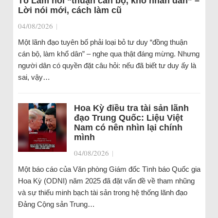
Tô Lâm nói “thuận cán bộ, khổ nhân dân” –
Lời nói mới, cách làm cũ
04/08/2026
|
Một lãnh đạo tuyên bố phải loại bỏ tư duy “đồng thuận
cán bộ, làm khổ dân” – nghe qua thật đáng mừng. Nhưng
người dân có quyền đặt câu hỏi: nếu đã biết tư duy ấy là
sai, vậy…
Hoa Kỳ điều tra tài sản lãnh
đạo Trung Quốc: Liệu Việt
Nam có nên nhìn lại chính
mình
04/08/2026
|
Một báo cáo của Văn phòng Giám đốc Tình báo Quốc gia
Hoa Kỳ (ODNI) năm 2025 đã đặt vấn đề về tham nhũng
và sự thiếu minh bạch tài sản trong hệ thống lãnh đạo
Đảng Cộng sản Trung…