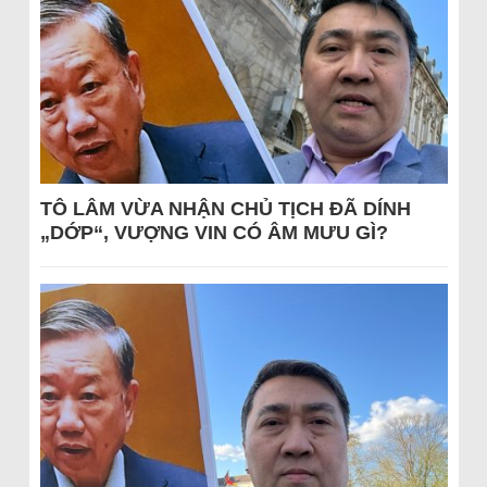
TÔ LÂM VỪA NHẬN CHỦ TỊCH ĐÃ DÍNH
„DỚP“, VƯỢNG VIN CÓ ÂM MƯU GÌ?