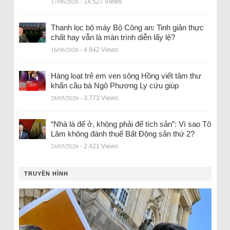
17/06/2026
- 14.527 Views
Thanh lọc bộ máy Bộ Công an: Tinh giản thực
chất hay vẫn là màn trình diễn lấy lệ?
16/06/2026
- 4.942 Views
Hàng loạt trẻ em ven sông Hồng viết tâm thư
khẩn cầu bà Ngô Phương Ly cứu giúp
28/05/2026
- 3.773 Views
“Nhà là để ở, không phải để tích sản”: Vì sao Tô
Lâm không đánh thuế Bất Động sản thứ 2?
24/05/2026
- 2.421 Views
TRUYỀN HÌNH