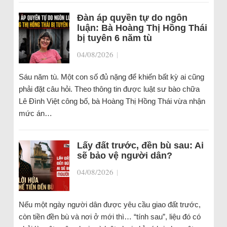
Đàn áp quyền tự do ngôn
luận: Bà Hoàng Thị Hồng Thái
bị tuyên 6 năm tù
04/08/2026
|
Sáu năm tù. Một con số đủ nặng để khiến bất kỳ ai cũng
phải đặt câu hỏi. Theo thông tin được luật sư bào chữa
Lê Đình Việt công bố, bà Hoàng Thị Hồng Thái vừa nhận
mức án…
Lấy đất trước, đền bù sau: Ai
sẽ bảo vệ người dân?
04/08/2026
|
Nếu một ngày người dân được yêu cầu giao đất trước,
còn tiền đền bù và nơi ở mới thì… “tính sau”, liệu đó có