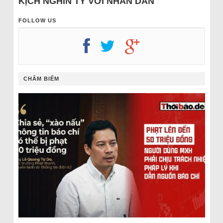
KỊCH NGHÌN TỶ VỚI NHÂN DÂN
FOLLOW US
CHÂM BIẾM