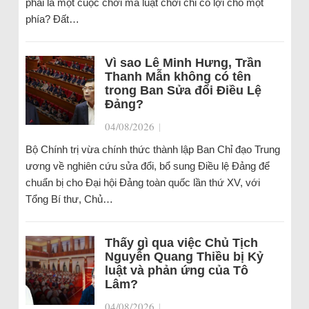
phải là một cuộc chơi mà luật chơi chỉ có lợi cho một
phía? Đất…
Vì sao Lê Minh Hưng, Trần
Thanh Mẫn không có tên
trong Ban Sửa đổi Điều Lệ
Đảng?
04/08/2026
|
Bộ Chính trị vừa chính thức thành lập Ban Chỉ đạo Trung
ương về nghiên cứu sửa đổi, bổ sung Điều lệ Đảng để
chuẩn bị cho Đại hội Đảng toàn quốc lần thứ XV, với
Tổng Bí thư, Chủ…
Thấy gì qua việc Chủ Tịch
Nguyễn Quang Thiều bị Kỷ
luật và phản ứng của Tô
Lâm?
04/08/2026
|