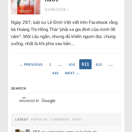
01/08/2026
|
Ngày 29/7, luật sư Lê Đình Việt viết trên Facebook rằng
bà Hoàng Thị Hồng Thái “phải xa gia đình của mình 06
năm”. Một câu ngắn, nhưng đủ khiến người đọc chùng
xuống, nhất là khi phía sau bản…
…
611
…
← PREVIOUS
1
610
612
645
NEXT →
SEARCH
LATEST
POPULAR
COMMENTS
TAGS