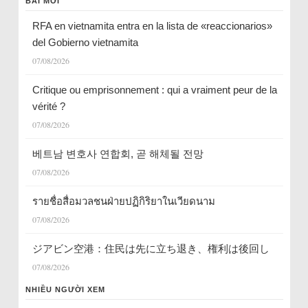
BÀI MỚI
RFA en vietnamita entra en la lista de «reaccionarios»
del Gobierno vietnamita
07/08/2026
Critique ou emprisonnement : qui a vraiment peur de la
vérité ?
07/08/2026
베트남 변호사 연합회, 곧 해체될 전망
07/08/2026
รายชื่อสื่อมวลชนฝ่ายปฏิกิริยาในเวียดนาม
07/08/2026
ジアビン空港：住民は先に立ち退き、権利は後回し
07/08/2026
NHIỀU NGƯỜI XEM