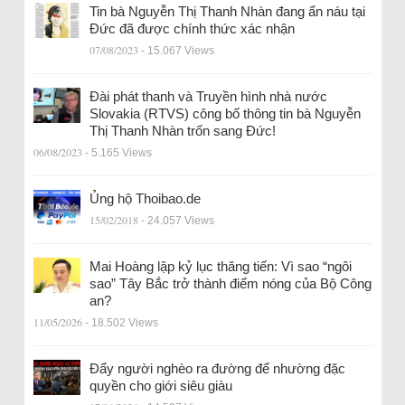
Tin bà Nguyễn Thị Thanh Nhàn đang ẩn náu tại
Đức đã được chính thức xác nhận
07/08/2023
- 15.067 Views
Đài phát thanh và Truyền hình nhà nước
Slovakia (RTVS) công bố thông tin bà Nguyễn
Thị Thanh Nhàn trốn sang Đức!
06/08/2023
- 5.165 Views
Ủng hộ Thoibao.de
15/02/2018
- 24.057 Views
Mai Hoàng lập kỷ lục thăng tiến: Vì sao “ngôi
sao” Tây Bắc trở thành điểm nóng của Bộ Công
an?
11/05/2026
- 18.502 Views
Đẩy người nghèo ra đường để nhường đặc
quyền cho giới siêu giàu