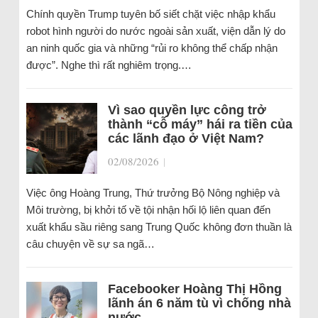
Chính quyền Trump tuyên bố siết chặt việc nhập khẩu
robot hình người do nước ngoài sản xuất, viện dẫn lý do
an ninh quốc gia và những “rủi ro không thể chấp nhận
được”. Nghe thì rất nghiêm trọng.…
Vì sao quyền lực công trở
thành “cỗ máy” hái ra tiền của
các lãnh đạo ở Việt Nam?
02/08/2026
|
Việc ông Hoàng Trung, Thứ trưởng Bộ Nông nghiệp và
Môi trường, bị khởi tố về tội nhận hối lộ liên quan đến
xuất khẩu sầu riêng sang Trung Quốc không đơn thuần là
câu chuyện về sự sa ngã…
Facebooker Hoàng Thị Hồng
lãnh án 6 năm tù vì chống nhà
nước