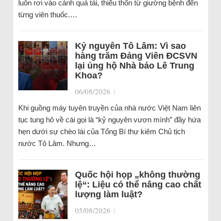
luôn rơi vào cảnh quá tải, thiếu thốn từ giường bệnh đến
từng viên thuốc.…
Kỷ nguyên Tô Lâm: Vì sao
hàng trăm Đảng Viên ĐCSVN
lại ủng hộ Nhà báo Lê Trung
Khoa?
06/08/2026
|
Khi guồng máy tuyên truyền của nhà nước Việt Nam liên
tục tung hô về cái gọi là “kỷ nguyên vươn mình” đầy hứa
hẹn dưới sự chèo lái của Tổng Bí thư kiêm Chủ tịch
nước Tô Lâm. Nhưng…
Quốc hội họp „không thường
lệ“: Liệu có thể nâng cao chất
lượng làm luật?
05/08/2026
|