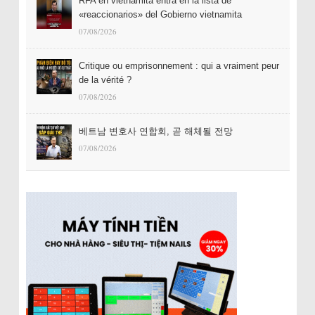
RFA en vietnamita entra en la lista de
«reaccionarios» del Gobierno vietnamita
07/08/2026
Critique ou emprisonnement : qui a vraiment peur
de la vérité ?
07/08/2026
베트남 변호사 연합회, 곧 해체될 전망
07/08/2026