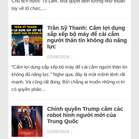
Chủ tịch nước Tô Lâm. Một quyết định tưởng như thuần
túy về tổ chức,…
Trần Sỹ Thanh: Cấm lợi dụng
sắp xếp bộ máy để cài cắm
người thân tín không đủ năng
lực
02/08/2026
|
“Cấm lợi dụng sắp xếp bộ máy để cài cắm người thân tín
không đủ năng lực.” Nghe qua, đây là một mệnh lệnh rất
mạnh. Và cũng rất đúng. Bởi chẳng ai muốn những vị trí
có quyền phân…
Chính quyền Trump cấm các
robot hình người mới của
Trung Quốc
02/08/2026
|