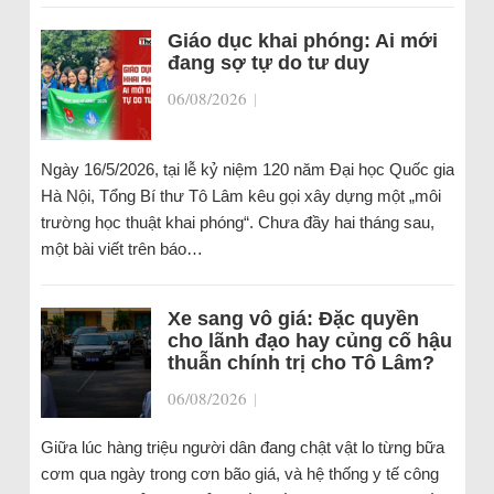
Giáo dục khai phóng: Ai mới
đang sợ tự do tư duy
06/08/2026
|
Ngày 16/5/2026, tại lễ kỷ niệm 120 năm Đại học Quốc gia
Hà Nội, Tổng Bí thư Tô Lâm kêu gọi xây dựng một „môi
trường học thuật khai phóng“. Chưa đầy hai tháng sau,
một bài viết trên báo…
Xe sang vô giá: Đặc quyền
cho lãnh đạo hay củng cố hậu
thuẫn chính trị cho Tô Lâm?
06/08/2026
|
Giữa lúc hàng triệu người dân đang chật vật lo từng bữa
cơm qua ngày trong cơn bão giá, và hệ thống y tế công