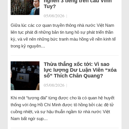
nghẽn 3 tiếng trên cầu Vĩnh
Tuy?
05/08/2026
|
Giữa lúc các cơ quan truyền thông nhà nước Việt Nam
liên tục phát đi những bản tin tung hô sự phát triển thần
kỳ, và vẽ nên những bức tranh màu hồng về nền kinh tế
trong kỷ nguyên…
Thừa thắng xốc tới: Vì sao
lực lượng Dư Luận Viên “xóa
sổ” Thích Chân Quang?
05/08/2026
|
Khi một “tượng đài” từng được cho là có quan hệ huyết
thống với ông Hồ Chí Minh được tô hồng bởi các đệ tử
cuồng nhiệt, và sự hậu thuẫn ngầm từ nhà nước Việt
Nam bất ngờ sụp…