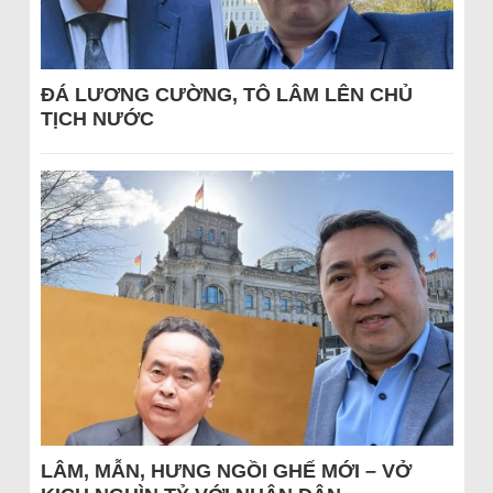
ĐÁ LƯƠNG CƯỜNG, TÔ LÂM LÊN CHỦ
TỊCH NƯỚC
LÂM, MẪN, HƯNG NGỒI GHẾ MỚI – VỞ