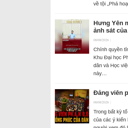
về tội „Phá ho
Hưng Yên m
ảnh sát củ
08/08/2026
|
Chính quyền tỉ
Khu Đại học P
dân và Học việ
này…
Đảng viên p
08/08/2026
|
Trong bất kỳ tổ
của các ý kiến 
người xem đó 