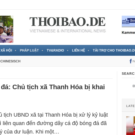
 đã được chính thức xác nhận
3 Jahren ago
XÃ HỘI
PHÁP LUẬT
TV&RADIO
LIÊN HỆ
TÀI TRỢ CHO THOIBAO.D
CHINESISCH
F
SEARC
đá: Chủ tịch xã Thanh Hóa bị khai
LAT
ủ tịch UBND xã tại Thanh Hóa bị xử lý kỷ luật
 vì liên quan đến đường dây cá độ bóng đá đã
 ý của dư luận. Khi một…