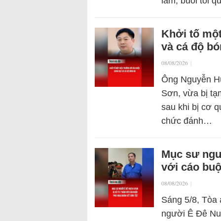
làm, buổi tối
Khởi tố một
và cá độ bó
08/08/2026
|
Ông Nguyễn H
Sơn, vừa bị tạ
sau khi bị cơ q
chức đánh…
Mục sư ngư
với cáo buộ
08/08/2026
|
Sáng 5/8, Tòa 
người Ê Đê Nu