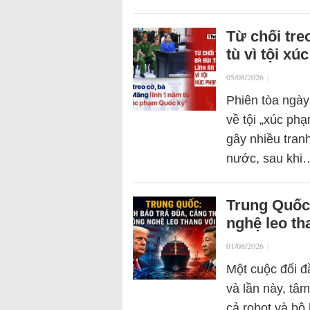
Từ chối tre
tù vì tội x
05/08/2026
|
Phiên tòa ngày
về tội „xúc ph
gây nhiều tran
nước, sau khi
Trung Quốc:
nghệ leo th
01/08/2026
|
Một cuộc đối đ
và lần này, tâ
cả robot và bộ