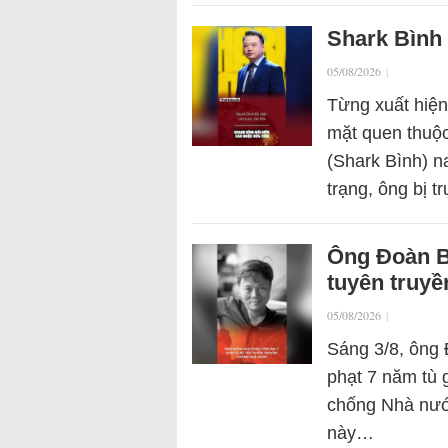
Shark Bình 
05/08/2026
|
Từng xuất hiện
mặt quen thuộc
(Shark Bình) n
trạng, ông bị t
Ông Đoàn Bả
tuyên truy
05/08/2026
|
Sáng 3/8, ông 
phạt 7 năm tù 
chống Nhà nước
này…