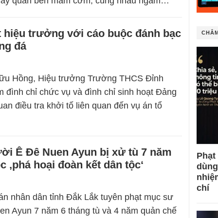
 quây quần bên mâm cơm, cùng nhau ngắm…
 hiệu trưởng với cáo buộc đánh bạc
CHÂM
ng đá
ữu Hồng, Hiệu trưởng Trường THCS Đỉnh
m đình chỉ chức vụ và đình chỉ sinh hoạt Đảng
uan điều tra khởi tố liên quan đến vụ án tổ
ời Ê Đê Nuen Ayun bị xử tù 7 năm
Phạt
c ‚phá hoại đoàn kết dân tộc‘
dùng
nhiệ
chí
án nhân dân tỉnh Đắk Lắk tuyên phạt mục sư
en Ayun 7 năm 6 tháng tù và 4 năm quản chế