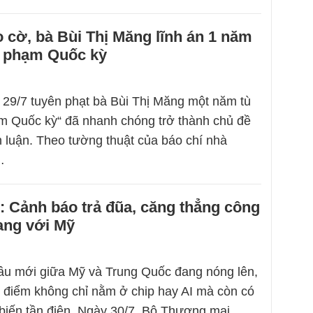
o cờ, bà Bùi Thị Măng lĩnh án 1 năm
úc phạm Quốc kỳ
 29/7 tuyên phạt bà Bùi Thị Măng một năm tù
ạm Quốc kỳ“ đã nhanh chóng trở thành chủ đề
h luận. Theo tường thuật của báo chí nhà
…
 Cảnh báo trả đũa, căng thẳng công
ang với Mỹ
ầu mới giữa Mỹ và Trung Quốc đang nóng lên,
m điểm không chỉ nằm ở chip hay AI mà còn có
 biến tần điện. Ngày 30/7, Bộ Thương mại…