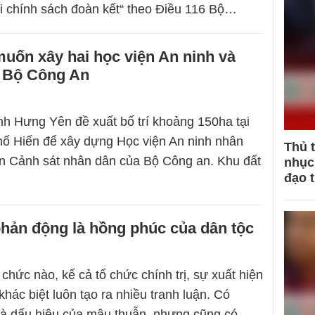
ại chính sách đoàn kết“ theo Điều 116 Bộ…
uốn xây hai học viện An ninh và
a Bộ Công An
nh Hưng Yên đề xuất bố trí khoảng 150ha tại
hố Hiến để xây dựng Học viện An ninh nhân
Thủ 
n Cảnh sát nhân dân của Bộ Công an. Khu đất
nhục 
đạo 
hản động là hồng phúc của dân tộc
 chức nào, kể cả tổ chức chính trị, sự xuất hiện
khác biệt luôn tạo ra nhiều tranh luận. Có
là dấu hiệu của mâu thuẫn, nhưng cũng có…