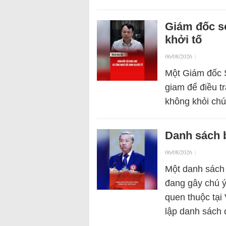
Giám đốc s
khởi tố
06/08/2026
|
Một Giám đốc S
giam để điều tr
không khỏi chú
Danh sách b
06/08/2026
|
Một danh sách
đang gây chú ý 
quen thuộc tại
lập danh sách