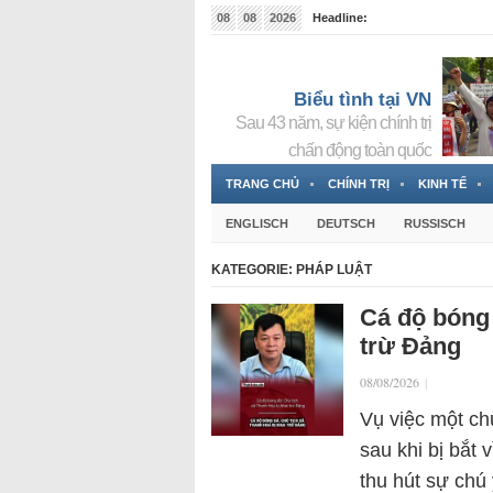
08
08
2026
Headline:
Tin bà Nguyễn Thị Thanh Nhàn đang ẩn náu tại Đức
Biểu tình tại VN
Sau 43 năm, sự kiện chính trị
chấn động toàn quốc
TRANG CHỦ
CHÍNH TRỊ
KINH TẾ
ENGLISCH
DEUTSCH
RUSSISCH
KATEGORIE:
PHÁP LUẬT
Cá độ bóng 
trừ Đảng
08/08/2026
|
Vụ việc một ch
sau khi bị bắt
thu hút sự chú