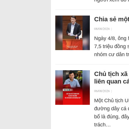
Chia sẻ một
08/08/2026
|
Ngày 4/8, ông N
7,5 triệu đồng 
nhóm cư dân tr
Chủ tịch xã
liên quan c
06/08/2026
|
Một Chủ tịch U
đường dây cá 
bố là đúng, đâ
trách…