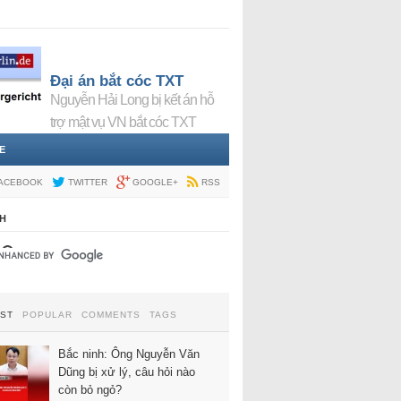
Đại án bắt cóc TXT
Nguyễn Hải Long bị kết án hỗ
trợ mật vụ VN bắt cóc TXT
E
ACEBOOK
TWITTER
GOOGLE+
RSS
H
EST
POPULAR
COMMENTS
TAGS
Bắc ninh: Ông Nguyễn Văn
Dũng bị xử lý, câu hỏi nào
còn bỏ ngỏ?