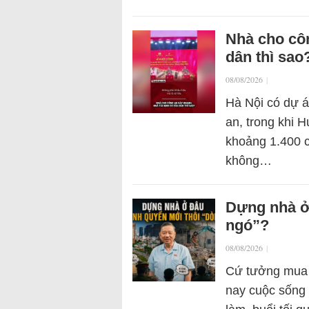
Nhà cho côn
dân thì sao
08/08/2026
|
Hà Nội có dự á
an, trong khi 
khoảng 1.400 c
không…
Dựng nhà ở
ngó”?
08/08/2026
|
Cứ tưởng mua đ
nay cuộc sống 