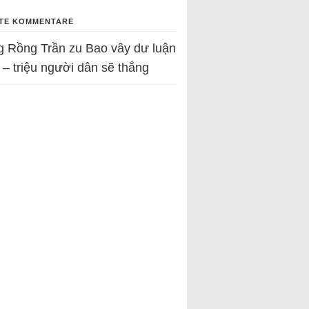
TE KOMMENTARE
g Rồng Trần
zu
Bao vây dư luận
 – triệu người dân sẽ thắng