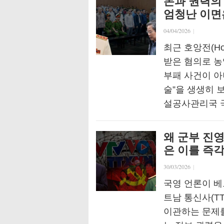
돈과 권력의 
엄청난 이면
04/04/2026
|
최근 호앙전(Ho
받은 혐의로 농
부패 사건이 아
술”을 생생히 
설공사관리국 국
왜 군부 진영
은 이를 즉
30/03/2026
|
국영 언론이 베트
트남 통신사(T
이관하는 문제를