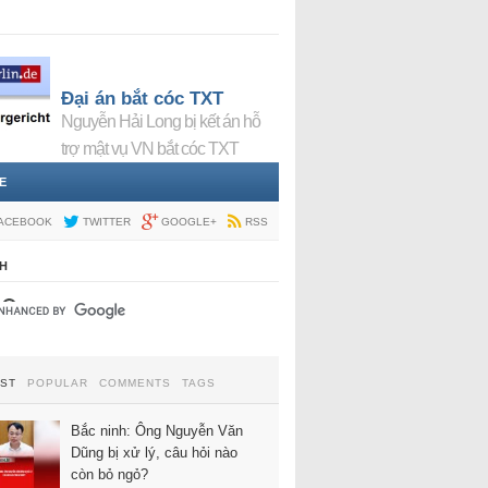
Đại án bắt cóc TXT
Nguyễn Hải Long bị kết án hỗ
trợ mật vụ VN bắt cóc TXT
E
ACEBOOK
TWITTER
GOOGLE+
RSS
H
EST
POPULAR
COMMENTS
TAGS
Bắc ninh: Ông Nguyễn Văn
Dũng bị xử lý, câu hỏi nào
còn bỏ ngỏ?