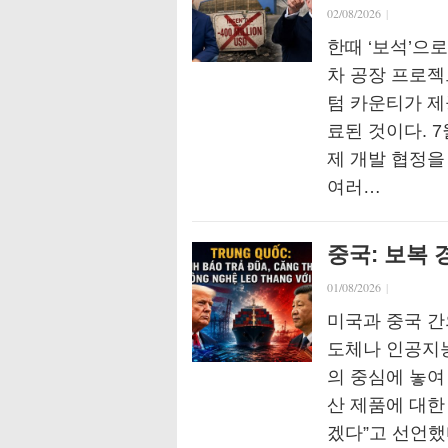
02/08/2026
|
한때 ‘보석’으
차 공장 프로젝
텀 카운티가 제
료된 것이다. 
제 개발 협정을
여러…
중국: 보복 
01/08/2026
|
미국과 중국 간
도체나 인공지능
의 중심에 놓여 
산 제품에 대한
겠다”고 선언했