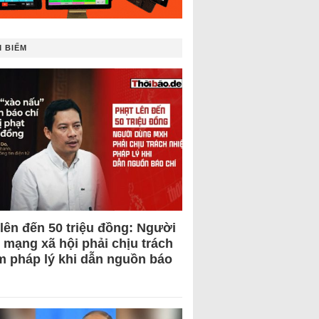
 BIẾM
 lên đến 50 triệu đồng: Người
 mạng xã hội phải chịu trách
m pháp lý khi dẫn nguồn báo