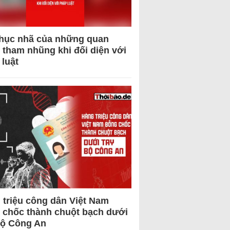
hục nhã của những quan
 tham nhũng khi đối diện với
 luật
 triệu công dân Việt Nam
 chốc thành chuột bạch dưới
Bộ Công An