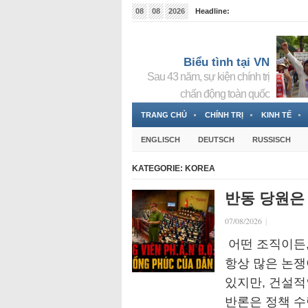
08
08
2026
Headline:
Tin bà Nguyễn Thị Thanh Nhàn đang ẩn náu tại Đức
Biểu tình tại VN
Sau 43 năm, sự kiện chính trị
chấn động toàn quốc
TRANG CHỦ
CHÍNH TRỊ
KINH TẾ
ENGLISCH
DEUTSCH
RUSSISCH
KATEGORIE:
KOREA
반동 당원은
07/08/2026
|
어떤 조직이든,
항상 많은 논쟁
있지만, 건설
반론은 정책 수