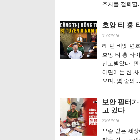
조치를 철회할
호앙 티 홍 
31/07/2026
|
레 딘 비엣 변
호앙 티 홍 타이
선고받았다. 판
이면에는 한 사
으며, 몇 줄의
보안 필터가
고 있다
23/05/2026
|
요즘 같은 세
밭을 걷는 느낌