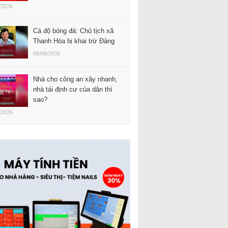
/2026
Cá độ bóng đá: Chủ tịch xã
Thanh Hóa bị khai trừ Đảng
08/08/2026
Nhà cho công an xây nhanh,
nhà tái định cư của dân thì
sao?
/2026