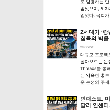
로 임명하는 안
받았으며, 제3
얻었다. 국회가
Z세대가 ‘랑
침묵의 벽을
03/08/2026
|
대규모 프로젝트
달아오르는 논쟁
Threads를 
는 익숙한 홍보
운 논쟁의 주제
빈패스트, 
달러 인센티