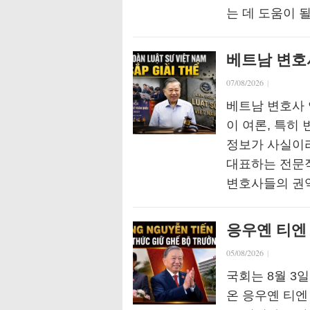
는 데 도움이 
베트남 변호
07/08/2026
|
베트남 변호사
이 여론, 특히
정보가 사실이라
대표하는 전문직
변호사들의 권
응우옌 티엔 
05/08/2026
|
국회는 8월 3일
온 응우옌 티엔 