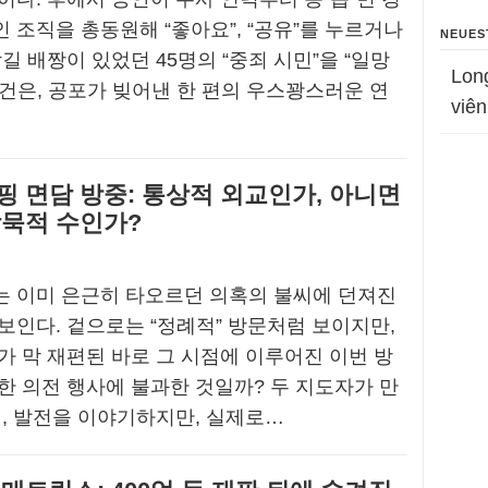
 조직을 총동원해 “좋아요”, “공유”를 누르거나
NEUES
길 배짱이 있었던 45명의 “중죄 시민”을 “일망
Lon
건은, 공포가 빚어낸 한 편의 우스꽝스러운 연
viên
핑 면담 방중: 통상적 외교인가, 아니면
암묵적 수인가?
는 이미 은근히 타오르던 의혹의 불씨에 던져진
보인다. 겉으로는 “정례적” 방문처럼 보이지만,
가 막 재편된 바로 그 시점에 이루어진 이번 방
한 의전 행사에 불과한 것일까? 두 지도자가 만
정, 발전을 이야기하지만, 실제로…